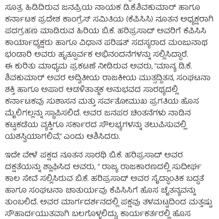
ಸೂತ್ರ ಹಿಡಿದಿರುವ ಜನಪ್ರಿಯ ನಾಯಕ ಡಿ.ಕೆ.ಶಿವಕುಮಾರ್ ಹಾಗೂ
ಕರ್ನಾಟಕ ಪ್ರದೇಶ ಕಾಂಗ್ರೆಸ್ ಸಮಿತಿಯ (ಕೆಪಿಸಿಸಿ) ನೂತನ ಅಧ್ಯಕ್ಷರಾಗಿ
ಪದಗ್ರಹಣ ಮಾಡಿರುವ ಹಿರಿಯ ಬಿ.ಕೆ. ಹರಿಪ್ರಸಾದ್ ಅವರಿಗೆ ಕೆಪಿಸಿಸಿ
ಕಾರ್ಯಾಧ್ಯಕ್ಷರು ಹಾಗೂ ವಿಧಾನ ಪರಿಷತ್ ಸದಸ್ಯರಾದ ಮಂಜುನಾಥ
ಭಂಡಾರಿ ಅವರು ಹೃತ್ಪೂರ್ವಕ ಅಭಿನಂದನೆಗಳನ್ನು ಸಲ್ಲಿಸಿದ್ದಾರೆ.
ಈ ಕುರಿತು ಮಾಧ್ಯಮ ಪ್ರಕಟಣೆ ನೀಡಿರುವ ಅವರು, “ಮಾನ್ಯ ಡಿ.ಕೆ.
ಶಿವಕುಮಾರ್ ಅವರ ಅದ್ವಿತೀಯ ರಾಜಕೀಯ ಮುತ್ಸದ್ದಿತನ, ಸಂಘಟನಾ
ಶಕ್ತಿ ಹಾಗೂ ಅಪಾರ ಆಡಳಿತಾತ್ಮಕ ಅನುಭವದ ಸಾರಥ್ಯದಲ್ಲಿ
ಕರ್ನಾಟಕವು ಸುಶಾಸನ ಮತ್ತು ಸರ್ವತೋಮುಖ ಪ್ರಗತಿಯ ಹೊಸ
ಮೈಲಿಗಲ್ಲನ್ನು ಸ್ಥಾಪಿಸಲಿದೆ. ಅವರ ಜನಪರ ಚಿಂತನೆಗಳು ನಾಡಿನ
ಕಟ್ಟಕಡೆಯ ವ್ಯಕ್ತಿಗೂ ಸರ್ಕಾರದ ಸೌಲಭ್ಯಗಳನ್ನು ತಲುಪಿಸುವಲ್ಲಿ
ಯಶಸ್ವಿಯಾಗಲಿವೆ,” ಎಂದು ಆಶಿಸಿದರು.
ಇದೇ ವೇಳೆ ಪಕ್ಷದ ನೂತನ ಸಾರಥಿ ಬಿ.ಕೆ. ಹರಿಪ್ರಸಾದ್ ಅವರ
ದಕ್ಷತೆಯನ್ನು ಶ್ಲಾಘಿಸಿದ ಅವರು, ” ರಾಜ್ಯ ರಾಜಕಾರಣದಲ್ಲಿ ಸುದೀರ್ಘ
ಕಾಲ ಸೇವೆ ಸಲ್ಲಿಸಿರುವ ಬಿ.ಕೆ. ಹರಿಪ್ರಸಾದ್ ಅವರ ಸೈದ್ಧಾಂತಿಕ ಬದ್ಧತೆ
ಹಾಗೂ ಸಂಘಟನಾ ಚಾತುರ್ಯವು ಕೆಪಿಸಿಸಿಗೆ ಹೊಸ ಚೈತನ್ಯವನ್ನು
ತುಂಬಲಿದೆ. ಅವರ ಮಾರ್ಗದರ್ಶನದಲ್ಲಿ ಪಕ್ಷವು ತಳಮಟ್ಟದಿಂದ ಮತ್ತಷ್ಟು
ಸೌಹಾರ್ದಯುತವಾಗಿ ಬಲಗೊಳ್ಳಲಿದ್ದು, ಕಾರ್ಯಕರ್ತರಲ್ಲಿ ಹೊಸ