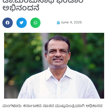
ಡಾ.ಮಂಜುನಾಥ ಭಂಡಾರಿ
ಅಭಿನಂದನೆ
June 4, 2026
ಮಂಗಳೂರು: ಕರ್ನಾಟಕದ ನೂತನ ಮುಖ್ಯಮಂತ್ರಿಯಾಗಿ ಅಧಿಕಾರದ