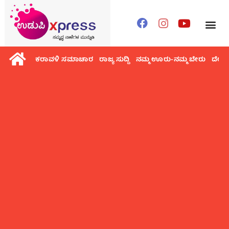
ಕರಾವಳಿ ಸಮಾಚಾರ
ರಾಜ್ಯ ಸುದ್ದಿ
ನಮ್ಮ ಊರು-ನಮ್ಮ ಬೇರು
ದೇಶ