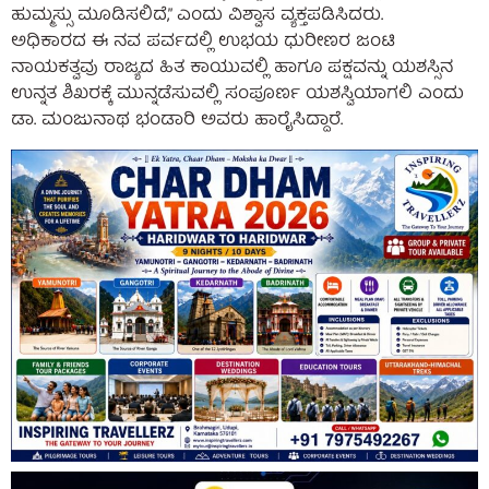
ಹುಮ್ಮಸ್ಸು ಮೂಡಿಸಲಿದೆ,” ಎಂದು ವಿಶ್ವಾಸ ವ್ಯಕ್ತಪಡಿಸಿದರು.
ಅಧಿಕಾರದ ಈ ನವ ಪರ್ವದಲ್ಲಿ ಉಭಯ ಧುರೀಣರ ಜಂಟಿ
ನಾಯಕತ್ವವು ರಾಜ್ಯದ ಹಿತ ಕಾಯುವಲ್ಲಿ ಹಾಗೂ ಪಕ್ಷವನ್ನು ಯಶಸ್ಸಿನ
ಉನ್ನತ ಶಿಖರಕ್ಕೆ ಮುನ್ನಡೆಸುವಲ್ಲಿ ಸಂಪೂರ್ಣ ಯಶಸ್ವಿಯಾಗಲಿ ಎಂದು
ಡಾ. ಮಂಜುನಾಥ ಭಂಡಾರಿ ಅವರು ಹಾರೈಸಿದ್ದಾರೆ.