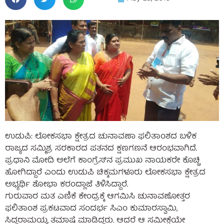
ಉಡುಪಿ: ಲೋಕಸಭಾ ಕ್ಷೇತ್ರದ ಚುನಾವಣಾ ಫಲಿತಾಂಶದ ಬಳಿಕ
ರಾಜ್ಯದ ಸಮ್ಮಿಶ್ರ ಸರಕಾರದ ಪತನದ ಕ್ಷಣಗಣನೆ ಆರಂಭವಾಗಿದೆ.
ಪ್ರಧಾನಿ ಮೋದಿ ಅಲೆಗೆ ಕಾಂಗ್ರೆಸ್‌ನ ಪ್ರಮುಖ ನಾಯಕರೇ ಕೊಚ್ಚಿ
ಹೋಗಿದ್ದಾರೆ ಎಂದು ಉಡುಪಿ ಚಿಕ್ಕಮಗಳೂರು ಲೋಕಸಭಾ ಕ್ಷೇತ್ರದ
ಅಭ್ಯರ್ಥಿ ಶೋಭಾ ಕರಂದ್ಲಾಜೆ ತಿಳಿಸಿದ್ದಾರೆ.
ಗುರುವಾರ ಮತ ಎಣಿಕೆ ಕೇಂದ್ರಕ್ಕೆ ಆಗಮಿಸಿ ಚುನಾವಣೋತ್ತರ
ಫಲಿತಾಂಶ ಪ್ರಕಟವಾದ ಸಂದರ್ಭ ಸಿಎಂ ಕುಮಾರಸ್ವಾಮಿ,
ಸಿದ್ದರಾಮಯ್ಯ ತಮಾಷೆ ಮಾಡಿದ್ದರು. ಆದರೆ ಆ ಸಮೀಕ್ಷೆಯೇ