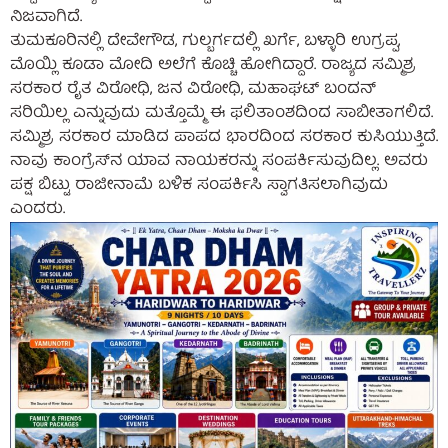
ನಿಜವಾಗಿದೆ.
ತುಮಕೂರಿನಲ್ಲಿ ದೇವೇಗೌಡ, ಗುಲ್ಬರ್ಗದಲ್ಲಿ ಖರ್ಗೆ, ಬಳ್ಳಾರಿ ಉಗ್ರಪ್ಪ,
ಮೊಯ್ಲಿ ಕೂಡಾ ಮೋದಿ ಅಲೆಗೆ ಕೊಚ್ಚಿ ಹೋಗಿದ್ದಾರೆ. ರಾಜ್ಯದ ಸಮ್ಮಿಶ್ರ
ಸರಕಾರ ರೈತ ವಿರೋಧಿ, ಜನ ವಿರೋಧಿ, ಮಹಾಘಟ್‌ ಬಂದನ್
ಸರಿಯಿಲ್ಲ ಎನ್ನುವುದು ಮತ್ತೊಮ್ಮೆ ಈ ಫಲಿತಾಂಶದಿಂದ ಸಾಬೀತಾಗಲಿದೆ.
ಸಮ್ಮಿಶ್ರ ಸರಕಾರ‌ ಮಾಡಿದ ಪಾಪದ ಭಾರದಿಂದ ಸರಕಾರ ಕುಸಿಯುತ್ತಿದೆ.
ನಾವು ಕಾಂಗ್ರೆಸ್‌ನ ಯಾವ ನಾಯಕರನ್ನು ಸಂಪರ್ಕಿಸುವುದಿಲ್ಲ. ಅವರು
ಪಕ್ಷ ಬಿಟ್ಟು ರಾಜೀನಾಮೆ ಬಳಿಕ ಸಂಪರ್ಕಿಸಿ ಸ್ವಾಗತಿಸಲಾಗಿವುದು
ಎಂದರು.