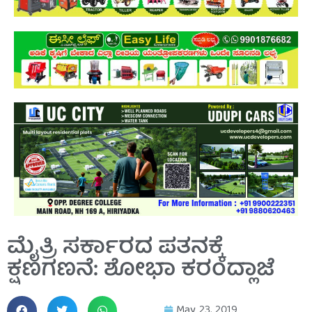
ಮೈತ್ರಿ ಸರ್ಕಾರದ ಪತನಕ್ಕೆ
ಕ್ಷಣಗಣನೆ: ಶೋಭಾ ಕರಂದ್ಲಾಜೆ
May 23, 2019