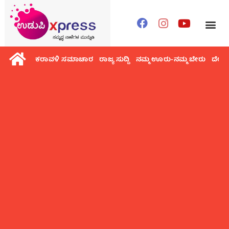
ಕರಾವಳಿ ಸಮಾಚಾರ
ರಾಜ್ಯ ಸುದ್ದಿ
ನಮ್ಮ ಊರು-ನಮ್ಮ ಬೇರು
ದೇಶ