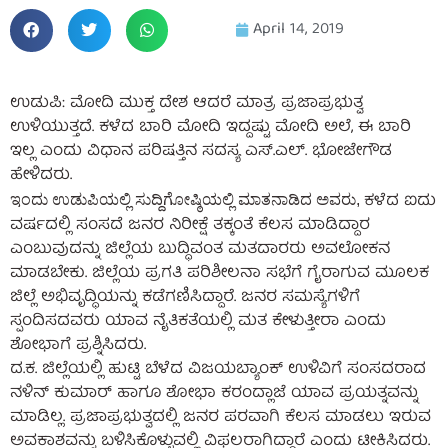
April 14, 2019
ಉಡುಪಿ:‌ ಮೋದಿ ಮುಕ್ತ ದೇಶ ಆದರೆ ಮಾತ್ರ ಪ್ರಜಾಪ್ರಭುತ್ವ
ಉಳಿಯುತ್ತದೆ. ಕಳೆದ ಬಾರಿ ಮೋದಿ ಇದ್ದಷ್ಟು ಮೋದಿ ಅಲೆ, ಈ ಬಾರಿ
ಇಲ್ಲ ಎಂದು ವಿಧಾನ ಪರಿಷತ್ತಿನ ಸದಸ್ಯ ಎಸ್.ಎಲ್. ಭೋಜೇಗೌಡ
ಹೇಳಿದರು.
ಕಳೆದ ಐದು
ಇಂದು ಉಡುಪಿಯಲ್ಲಿ ಸುದ್ದಿಗೋಷ್ಠಿಯಲ್ಲಿ ಮಾತನಾಡಿದ ಅವರು,
ವರ್ಷದಲ್ಲಿ ಸಂಸದೆ ಜನರ ನಿರೀಕ್ಷೆ ತಕ್ಕಂತೆ ಕೆಲಸ ಮಾಡಿದ್ದಾರ
ಎಂಬುವುದನ್ನು ಜಿಲ್ಲೆಯ ಬುದ್ಧಿವಂತ ಮತದಾರರು ಅವಲೋಕನ
ಮಾಡಬೇಕು. ಜಿಲ್ಲೆಯ ಪ್ರಗತಿ ಪರಿಶೀಲನಾ ಸಭೆಗೆ ಗೈರಾಗುವ ಮೂಲಕ
ಜಿಲ್ಲೆ ಅಭಿವೃದ್ಧಿಯನ್ನು ಕಡೆಗಣಿಸಿದ್ದಾರೆ. ಜನರ ಸಮಸ್ಯೆಗಳಿಗೆ
ಸ್ಪಂದಿಸದವರು ಯಾವ ನೈತಿಕತೆಯಲ್ಲಿ ಮತ ಕೇಳುತ್ತೀರಾ ಎಂದು
ಶೋಭಾಗೆ ಪ್ರಶ್ನಿಸಿದರು.
ದ.ಕ. ಜಿಲ್ಲೆಯಲ್ಲಿ ಹುಟ್ಟಿ ಬೆಳೆದ ವಿಜಯಬ್ಯಾಂಕ್ ಉಳಿವಿಗೆ ಸಂಸದರಾದ
ನಳಿನ್ ಕುಮಾರ್ ಹಾಗೂ ಶೋಭಾ ಕರಂದ್ಲಾಜೆ ಯಾವ ಪ್ರಯತ್ನವನ್ನು
ಮಾಡಿಲ್ಲ. ಪ್ರಜಾಪ್ರಭುತ್ವದಲ್ಲಿ ಜನರ ಪರವಾಗಿ ಕೆಲಸ ಮಾಡಲು ಇರುವ
ಅವಕಾಶವನ್ನು ಬಳಿಸಿಕೊಳ್ಳುವಲ್ಲಿ ವಿಫಲರಾಗಿದ್ದಾರೆ ಎಂದು ಟೀಕಿಸಿದರು.