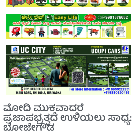
ಮೋದಿ ಮುಕ್ತವಾದರೆ
ಪ್ರಜಾಪಭ್ರತ್ವದ ಉಳಿಯಲು ಸಾಧ್ಯ:
ಬೋಜೇಗೌಡ