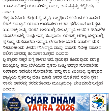
ವಿಧಾನಪರಿಷತ್ತಿನ ಸದಸ್ಯನಾಗುತ್ತೇನೆಂದು ಯಾರು ಊಹಿಸಿರಲಿಲ್ಲ.
ಯಾವ ಸಮೀಕ್ಷೆ ಯೂ ಹೇಳಿಲ್ಲ ಆದ್ರೂ ಜನ ನನ್ನನ್ನು ಗೆಲ್ಲಿಸಿದ್ರು
ಎಂದರು.
ಚಿಕ್ಕಮಗಳೂರು ಜಿಲ್ಲೆಯಲ್ಲಿ ಮೈತ್ರಿ ಅಭ್ಯರ್ಥಿಗೆ 50ರಿಂದ 60 ಸಾವಿರ
ಲೀಡ್ ಬರುತ್ತದೆ. ಯಾರು ಊಹಿಸಲು ಆಗದ ಫಲಿತಾಂಶ ಬರುತ್ತದೆ.
ಯುವಶಕ್ತಿ ಇನ್ನು ಮೋದಿ ಅಲೆಯಲ್ಲಿ ತೇಲುತ್ತಿದ್ದಾರೆ. ಅವರಿಗೆ ತಿಳುವಳಿಕೆ
ಮೂಡಿಸುವಲ್ಲಿ ನಾವು ಇನ್ನು ಸಂಪೂರ್ಣ ಯಶಸ್ಸು ಆಗಿಲ್ಲ. ಜಿಲ್ಲೆಯಲ್ಲಿ
ಪ್ರಬುದ್ಧ ಮತದಾರರು ಇದ್ದಾರೆ. ಈಗಾಗಲೇ ಜನರು ಯಾರಿಗೆ ಮತ
ನೀಡಬೇಕೆಂದು ತೀರ್ಮಾನಿಸಿದ್ದಾರೆ. ನಾವು ಯಾರು ನಿರೀಕ್ಷೆ ಮಾಡದ
ಫಲಿತಾಂಶವನ್ನು ತಂದುಕೊಡುತ್ತೇವೆ ಎಂದರು.
ಬ್ರಹ್ಮಾವರ ಸಕ್ಕರೆ ಬಗ್ಗೆ ಕಾಳಜಿ ಇದೆ. ಸ್ವಯತ್ತತೆ ಕೊಡುವುದು ಮಾತ್ರ
ಮುಖ್ಯವಲ್ಲ. ಕಬ್ಬು ಬೆಳೆಯುವ ರೈತರು ಒಟ್ಟು ಇದ್ದಾರ ನೋಡಬೇಕು.
ನೀರಾವರಿ ಇದೆಯೇ ನೋಡಬೇಕು. ಇನ್ನು ಕಾಲ ಮಿಂಚಿಲ್ಲ. ಬ್ರಹ್ಮಾವರ
ವ್ಯಾಪ್ತಿಯ ರೈತರನ್ನು ಭೇಟಿ ಮಾಡಿ ಅವರ ಜೊತೆ ಸಭೆ ನಡೆಸಿ ಸ್ವತಃ
ನಾನೇ ಅವರನ್ನು ಕರೆದುಕೊಂಡು ಮುಖ್ಯಮಂತ್ರಿ ಭೇಟಿ‌ಮಾಡಿಸುತ್ತೇನೆ
ಎಂದರು.