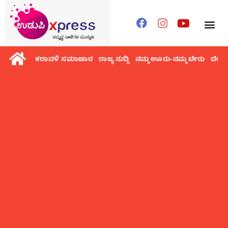
ಕರಾವಳಿ ಸಮಾಚಾರ
ರಾಜ್ಯ ಸುದ್ದಿ
ನಮ್ಮ ಊರು-ನಮ್ಮ ಬೇರು
ದೇಶ