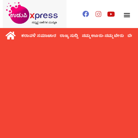
ಕರಾವಳಿ ಸಮಾಚಾರ
ರಾಜ್ಯ ಸುದ್ದಿ
ನಮ್ಮ ಊರು-ನಮ್ಮ ಬೇರು
ದೇಶ