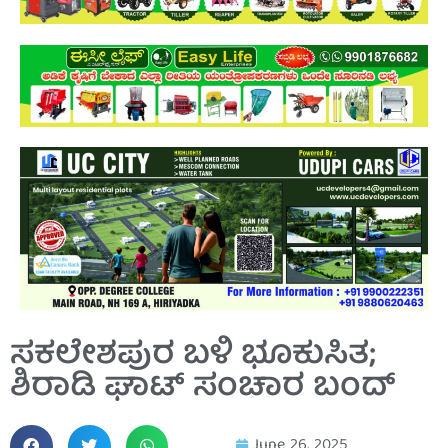
ಸಕಲೇಶಪುರ ಬಳಿ ಭೂಕುಸಿತ;
ಶಿರಾಡಿ ಘಾಟ್ ಸಂಚಾರ ಬಂದ್
June 26, 2025