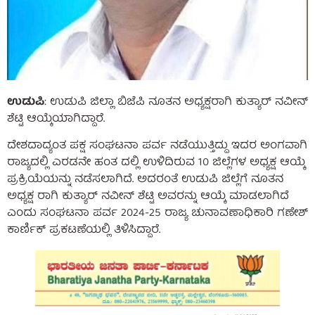
ಉಡುಪಿ
: ಉಡುಪಿ ಜಿಲ್ಲಾ ಬಿಜೆಪಿ ನೂತನ ಅಧ್ಯಕ್ಷರಾಗಿ ಕುತ್ಯಾರ್ ನವೀನ್
ಶೆಟ್ಟಿ ಆಯ್ಕೆಯಾಗಿದ್ದಾರೆ.
ದೇಶದಾದ್ಯಂತ ಪಕ್ಷ ಸಂಘಟನಾ ಪರ್ವ ನಡೆಯುತ್ತಿದ್ದು ಇದರ ಅಂಗವಾಗಿ
ರಾಜ್ಯದಲ್ಲಿ ಎರಡನೇ ಹಂತ ದಲ್ಲಿ ಉಳಿದಿರುವ 10 ಜಿಲ್ಲೆಗಳ ಅಧ್ಯಕ್ಷ ಆಯ್ಕೆ
ಪ್ರಕ್ರಿಯೆಯನ್ನು ನಡೆಸಲಾಗಿದೆ. ಅದರಂತೆ ಉಡುಪಿ ಜಿಲ್ಲೆಗೆ ನೂತನ
ಅಧ್ಯಕ್ಷ ರಾಗಿ ಕುತ್ಯಾರ್ ನವೀನ್ ಶೆಟ್ಟಿ ಅವರನ್ನು ಆಯ್ಕೆ ಮಾಡಲಾಗಿದೆ
ಎಂದು ಸಂಘಟನಾ ಪರ್ವ 2024-25 ರಾಜ್ಯ ಚುನಾವಣಾಧಿಕಾರಿ ಗಣೇಶ್
ಕಾರ್ಣಿಕ್ ಪ್ರಕಟಣೆಯಲ್ಲಿ ತಿಳಿಸಿದ್ದಾರೆ.