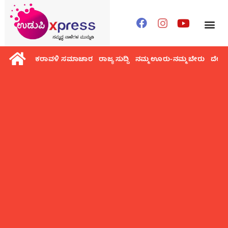
ಕರಾವಳಿ ಸಮಾಚಾರ
ರಾಜ್ಯ ಸುದ್ದಿ
ನಮ್ಮ ಊರು-ನಮ್ಮ ಬೇರು
ದೇಶ