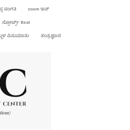
್ತ ಸಂಗತಿ
zoom ಇನ್
ಸ್ಪೋರ್ಟ್ಸ್ Beat
್ಬಳ ಪಿಸುಮಾತು
ತಂತ್ರಜ್ಞಾನ