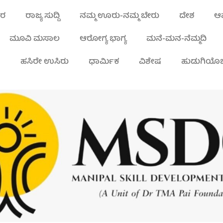
ಾರ
ರಾಜ್ಯ ಸುದ್ದಿ
ನಮ್ಮ ಊರು-ನಮ್ಮ ಬೇರು
ದೇಶ
ಆಪ
ಮೂವಿ ಮಸಾಲ
ಆರೋಗ್ಯ ಭಾಗ್ಯ
ಮನೆ-ಮನ-ನೆಮ್ಮದಿ
ಾ
ಹಸಿರೇ ಉಸಿರು
ಧಾರ್ಮಿಕ
ವಿಶೇಷ
ಹುಡುಗಿಯೊಬ