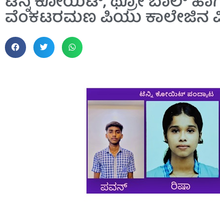
ಟೆನ್ನಿ ಕೋಯಿಟ್, ಥ್ರೋ ಬಾಲ್ ಹಾಗ
ವೆಂಕಟರಮಣ ಪಿಯು ಕಾಲೇಜಿನ ವಿದ್ಯಾರ