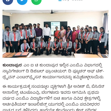
ಕುಂದಾಪುರ
: ಎಂ ಐ ಟಿ ಕುಂದಾಪುರ ಇಲ್ಲಿನ ಎಂ.ಬಿ.ಎ ವಿಭಾಗದಲ್ಲಿ
ನ್ಯಾವಿಗೇಟಿಂಗ್ ದಿ ಡಿಜಿಟಲ್ ಫ್ರಾಂಟಿಯರ್: ದಿ ಫ್ಯೂಚರ್ ಆಫ್ ಟೆಕ್-
ಡ್ರೈವನ್ ಎಂಟರ್‌ಪ್ರೈಸಸ್ ಕಾರ್ಯಾಗಾರವನ್ನು ಹಮ್ಮಿಕೊಳ್ಳಲಾಯಿತು.
ಈ ಕಾರ್ಯಕ್ರಮಕ್ಕೆ ಸಂಪನ್ಮೂಲ ವ್ಯಕ್ತಿಗಳಾಗಿ ಶ್ರೀ ಅನೀಶ್ ಬಿ., ಬಿಸಿನೆಸ್
ಅನಾಲಿಸ್ಟ್, ಟಿಎಟೊಎವ್ರಿ, ಬೆಂಗಳೂರು ಇವರು ಆಗಮಿಸಿ ಪ್ರಥಮ
ವರ್ಷದ ಎಂ.ಬಿ.ಎ ವಿದ್ಯಾರ್ಥಿಗಳಿಗೆ ಐಟಿ ಹಾಗೂ ವಿವಿಧ ಕ್ಷೇತ್ರಗಳಲ್ಲಿ,
ಆರ್ಟಿಫಿಶಿಯಲ್ ಇಂಟಲಿಜೆನ್ಸ್ ಯುಗದಲ್ಲಿ ಎಂ.ಬಿ.ಎ ಪದವೀಧರರ
ಪಾತ್ರದ ಬಗ್ಗೆ ತಿಳಿಸಿದರು. ಹಾಗೆಯೇ ಕೆಲವೊಂದು ಕೇಸ್ ಸ್ಟಡಿಗಳ