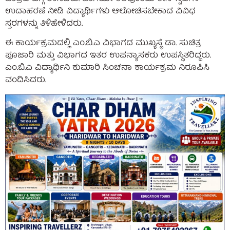
ಉದಾಹರಣೆ ನೀಡಿ ವಿದ್ಯಾರ್ಥಿಗಳು ಆಲೋಚಿಸಬೇಕಾದ ವಿವಿಧ
ಸ್ತರಗಳನ್ನು ತಿಳಿಹೇಳಿದರು.
ಈ ಕಾರ್ಯಕ್ರಮದಲ್ಲಿ ಎಂ.ಬಿ.ಎ ವಿಭಾಗದ ಮುಖ್ಯಸ್ಥೆ ಡಾ. ಸುಚಿತ್ರ
ಪೂಜಾರಿ ಮತ್ತು ವಿಭಾಗದ ಇತರ ಉಪನ್ಯಾಸಕರು ಉಪಸ್ಥಿತರಿದ್ದರು.
ಎಂ.ಬಿ.ಎ ವಿದ್ಯಾರ್ಥಿನಿ ಕುಮಾರಿ ಸಿಂಚನಾ ಕಾರ್ಯಕ್ರಮ ನಿರೂಪಿಸಿ
ವಂದಿಸಿದರು.