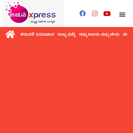
ಕರಾವಳಿ ಸಮಾಚಾರ
ರಾಜ್ಯ ಸುದ್ದಿ
ನಮ್ಮ ಊರು-ನಮ್ಮ ಬೇರು
ದೇಶ