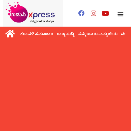
ಕರಾವಳಿ ಸಮಾಚಾರ
ರಾಜ್ಯ ಸುದ್ದಿ
ನಮ್ಮ ಊರು-ನಮ್ಮ ಬೇರು
ದೇಶ