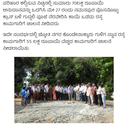
ಪರಿಹಾರ ಕಲ್ಪಿಸುವ ನಿಟ್ಟಿನಲ್ಲಿ ಸುಮಾರು 70ಲಕ್ಷ ರೂಪಾಯಿ
ಅನುದಾನವನ್ನು ಒದಗಿಸಿ ಮೇ 27 ರಂದು ನಮನಪುರ ಪೊಸನೊಟ್ಟು
ಕ್ರಾಸ್ ಬಳಿ ಗುದ್ದಲಿ ಪೂಜೆ ನೆರವೇರಿಸಿ ಕಾಯಿ ಒಡೆದು ರಸ್ತೆ
ಕಾಮಗಾರಿಗೆ ಚಾಲನೆ ನೀಡಿದರು.
ಇದೇ ಸಂದರ್ಭದಲ್ಲಿ ಜ್ಯೋತಿ ನಗರ ಕೊಂಡೇನಾಕ್ಯಾರು ಗುಳಿಗ ಸ್ಥಾನ ರಸ್ತೆ
ಕಾಮಗಾರಿಗೆ 55 ಲಕ್ಷ ರೂಪಾಯಿ ವೆಚ್ಚದ ಕಾಮಗಾರಿಗೆ ಚಾಲನೆ
ನೀಡಲಾಯಿತು.