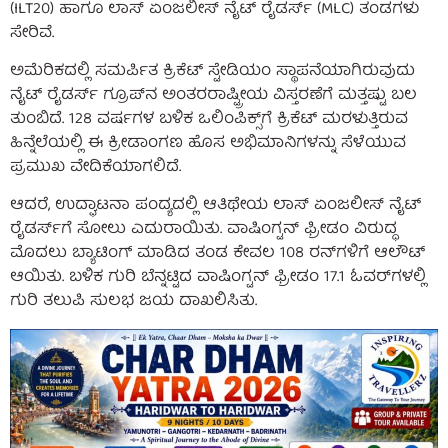
(ILT20) ಹಾಗೂ ಲಾಸ್ ಏಂಜಲೀಸ್ ನೈಟ್ ರೈಡರ್ಸ್ (MLC) ತಂಡಗಳು
ಸೇರಿವೆ.
ಅಮೆರಿಕದಲ್ಲಿ ಸಮರ್ಪಿತ ಕ್ರಿಕೆಟ್ ಸ್ಟೇಡಿಯಂ ಸ್ಥಾಪನೆಯಾಗಿರುವುದು
ನೈಟ್ ರೈಡರ್ಸ್ ಗ್ರೂಪ್‌ನ ಅಂತರರಾಷ್ಟ್ರೀಯ ವಿಸ್ತರಣೆಗೆ ಮತ್ತಷ್ಟು ಬಲ
ತುಂಬಿದೆ. 128 ವರ್ಷಗಳ ಬಳಿಕ ಒಲಿಂಪಿಕ್ಸ್‌ಗೆ ಕ್ರಿಕೆಟ್ ಮರಳುತ್ತಿರುವ
ಹಿನ್ನೆಲೆಯಲ್ಲಿ ಈ ಕ್ರೀಡಾಂಗಣ ಹೊಸ ಅಭಿಮಾನಿಗಳನ್ನು ಸೆಳೆಯುವ
ಪ್ರಮುಖ ವೇದಿಕೆಯಾಗಲಿದೆ.
ಆದರೆ, ಉದ್ಘಾಟನಾ ಪಂದ್ಯದಲ್ಲಿ ಆತಿಥೇಯ ಲಾಸ್ ಏಂಜಲೀಸ್ ನೈಟ್
ರೈಡರ್ಸ್‌ಗೆ ಸೋಲು ಎದುರಾಯಿತು. ವಾಷಿಂಗ್ಟನ್ ಫ್ರೀಡಂ ವಿರುದ್ಧ
ಮೊದಲು ಬ್ಯಾಟಿಂಗ್ ಮಾಡಿದ ತಂಡ ಕೇವಲ 108 ರನ್‌ಗಳಿಗೆ ಆಲೌಟ್
ಆಯಿತು. ಬಳಿಕ ಗುರಿ ಬೆನ್ನಟ್ಟಿದ ವಾಷಿಂಗ್ಟನ್ ಫ್ರೀಡಂ 17.1 ಓವರ್‌ಗಳಲ್ಲಿ
ಗುರಿ ತಲುಪಿ ಸುಲಭ ಜಯ ದಾಖಲಿಸಿತು.