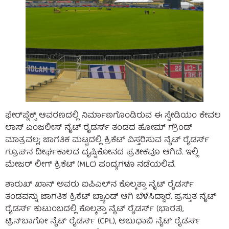
ಫೇರ್‌ಪ್ಲೆಕ್ಸ್ ಆವರಣದಲ್ಲಿ ನಿರ್ಮಾಣಗೊಂಡಿರುವ ಈ ಸ್ಟೇಡಿಯಂ ಕೇವಲ
ಲಾಸ್ ಏಂಜಲೀಸ್ ನೈಟ್ ರೈಡರ್ಸ್ ತಂಡದ ಹೋಮ್ ಗ್ರೌಂಡ್
ಮಾತ್ರವಲ್ಲ; ಜಾಗತಿಕ ಮಟ್ಟದಲ್ಲಿ ಕ್ರಿಕೆಟ್ ವಿಸ್ತರಿಸುವ ನೈಟ್ ರೈಡರ್ಸ್
ಗ್ರೂಪ್‌ನ ದೀರ್ಘಕಾಲದ ದೃಷ್ಟಿಕೋನದ ಪ್ರತೀಕವೂ ಆಗಿದೆ. ಇಲ್ಲಿ
ಮೇಜರ್ ಲೀಗ್ ಕ್ರಿಕೆಟ್ (MLC) ಪಂದ್ಯಗಳೂ ನಡೆಯಲಿವೆ.
ಶಾರುಖ್ ಖಾನ್ ಅವರು ಐಪಿಎಲ್‌ನ ಕೊಲ್ಕತ್ತಾ ನೈಟ್ ರೈಡರ್ಸ್
ತಂಡವನ್ನು ಜಾಗತಿಕ ಕ್ರಿಕೆಟ್ ಬ್ರ್ಯಾಂಡ್ ಆಗಿ ಬೆಳೆಸಿದ್ದಾರೆ. ಪ್ರಸ್ತುತ ನೈಟ್
ರೈಡರ್ಸ್ ಕುಟುಂಬದಲ್ಲಿ ಕೊಲ್ಕತ್ತಾ ನೈಟ್ ರೈಡರ್ಸ್ (ಭಾರತ),
ಟ್ರಿನ್‌ಬಾಗೋ ನೈಟ್ ರೈಡರ್ಸ್ (CPL), ಅಬುಧಾಬಿ ನೈಟ್ ರೈಡರ್ಸ್