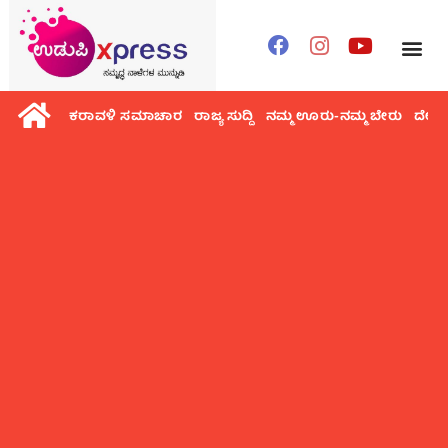
ಕರಾವಳಿ ಸಮಾಚಾರ
ರಾಜ್ಯ ಸುದ್ದಿ
ನಮ್ಮ ಊರು-ನಮ್ಮ ಬೇರು
ದೇಶ