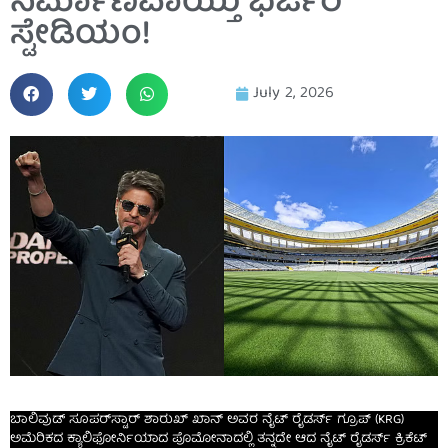
ನಿರ್ಮಾಣವಾಯ್ತು ಭರ್ಜರಿ
ಸ್ಟೇಡಿಯಂ!
July 2, 2026
ಬಾಲಿವುಡ್ ಸೂಪರ್‌ಸ್ಟಾರ್ ಶಾರುಖ್ ಖಾನ್ ಅವರ ನೈಟ್ ರೈಡರ್ಸ್ ಗ್ರೂಪ್ (KRG)
ಅಮೆರಿಕದ ಕ್ಯಾಲಿಫೋರ್ನಿಯಾದ ಪೊಮೋನಾದಲ್ಲಿ ತನ್ನದೇ ಆದ ನೈಟ್ ರೈಡರ್ಸ್ ಕ್ರಿಕೆಟ್