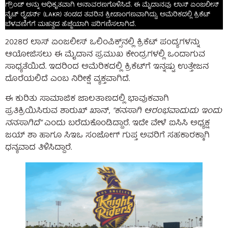
ಗ್ರೌಂಡ್ ಅನ್ನು ಅಧಿಕೃತವಾಗಿ ಅನಾವರಣಗೊಳಿಸಿದೆ. ಈ ಮೈದಾನವು ಲಾಸ್ ಏಂಜಲೀಸ್
ನೈಟ್ ರೈಡರ್ಸ್ (LAKR) ತಂಡದ ತವರಿನ ಕ್ರೀಡಾಂಗಣವಾಗಿದ್ದು, ಅಮೆರಿಕದಲ್ಲಿ ಕ್ರಿಕೆಟ್
ಬೆಳವಣಿಗೆಗೆ ಮಹತ್ವದ ಹೆಜ್ಜೆಯಾಗಿ ಪರಿಗಣಿಸಲಾಗಿದೆ.
2028ರ ಲಾಸ್ ಏಂಜಲೀಸ್ ಒಲಿಂಪಿಕ್ಸ್‌ನಲ್ಲಿ ಕ್ರಿಕೆಟ್ ಪಂದ್ಯಗಳನ್ನು
ಆಯೋಜಿಸಲು ಈ ಮೈದಾನ ಪ್ರಮುಖ ಕೇಂದ್ರಗಳಲ್ಲಿ ಒಂದಾಗುವ
ಸಾಧ್ಯತೆಯಿದೆ. ಇದರಿಂದ ಅಮೆರಿಕದಲ್ಲಿ ಕ್ರಿಕೆಟ್‌ಗೆ ಇನ್ನಷ್ಟು ಉತ್ತೇಜನ
ದೊರೆಯಲಿದೆ ಎಂಬ ನಿರೀಕ್ಷೆ ವ್ಯಕ್ತವಾಗಿದೆ.
ಈ ಕುರಿತು ಸಾಮಾಜಿಕ ಜಾಲತಾಣದಲ್ಲಿ ಭಾವುಕವಾಗಿ
ಪ್ರತಿಕ್ರಿಯಿಸಿರುವ ಶಾರುಖ್ ಖಾನ್,
“ಕನಸಾಗಿ ಆರಂಭವಾದುದು ಇಂದು
ನನಸಾಗಿದೆ”
ಎಂದು ಬರೆದುಕೊಂಡಿದ್ದಾರೆ. ಇದೇ ವೇಳೆ ಐಸಿಸಿ ಅಧ್ಯಕ್ಷ
ಜಯ್ ಶಾ ಹಾಗೂ ಸಿಇಒ ಸಂಜೋಗ್ ಗುಪ್ತ ಅವರಿಗೆ ಸಹಕಾರಕ್ಕಾಗಿ
ಧನ್ಯವಾದ ತಿಳಿಸಿದ್ದಾರೆ.