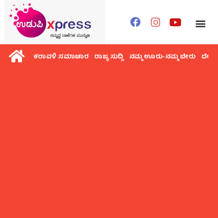
ಕರಾವಳಿ ಸಮಾಚಾರ
ರಾಜ್ಯ ಸುದ್ದಿ
ನಮ್ಮ ಊರು-ನಮ್ಮ ಬೇರು
ದೇಶ