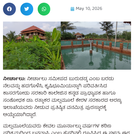
May 10, 2026
ನೀರ್ಚಾಲು:
ನೀರ್ಚಾಲು ಸಮೀಪದ ಬುರುಡಡ್ಕ ಎಂಬ ಬರಡು
ನೆಲವನ್ನು ಹದಗೊಳಿಸಿ, ಕೃಷಿಭೂಮಿಯನ್ನಾಗಿ ಪರಿವರ್ತಿಸಿದ
ಕಾಸರಗೋಡು ಸರಕಾರಿ ಕಾಲೇಜಿನ ಕನ್ನಡ ಪ್ರಾಧ್ಯಾಪಕ ಹಾಗೂ
ಸಂಶೋಧಕ ಡಾ. ರತ್ನಾಕರ ಮಲ್ಲಮೂಲೆ ಕೇರಳ ಸರಕಾರದ ಅರಣ್ಯ
ಇಲಾಖೆಯವರು ನೀಡುವ ಪ್ರತಿಷ್ಠಿತ ವನಮಿತ್ರ ಪುರಸ್ಕಾರಕ್ಕೆ
ಆಯ್ಕೆಯಾಗಿದ್ದಾರೆ.
ಮಲ್ಲಮೂಲೆಯವರು ಕೇವಲ ಮೂರ್ನಾಲ್ಕು ವರ್ಷಗಳ ಕಠಿಣ
ಪರಿಶ್ರಮದಿಂದ ಬನವಾಸಿ ಎಂಬ ಹೆಸರಿನಲ್ಲಿ ರೂಪಿಸಿದ ಈ ಸ್ಥಳವು ಈಗ