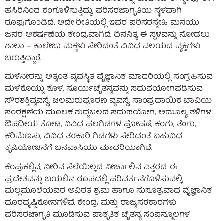
ಹಸಿರಿನಿಂದ ಕಂಗೊಳಿಸುತ್ತಿದ್ದು, ಪರಿಸರಜಾಗೃತಿಯ ಸ್ಥಳವಾಗಿ
ರೂಪುಗೊಂಡಿದೆ. ಅದೇ ರೀತಿಯಲ್ಲಿ ಇವರ ಪರಿಸರಸ್ನೇಹಿ ಮನೆಯು
ಜನರ ಆಕರ್ಷಣೆಯ ಕೇಂದ್ರವಾಗಿದೆ. ದಿನನಿತ್ಯ ಈ ಸ್ಥಳವನ್ನು ನೋಡಲು
ಶಾಲಾ – ಕಾಲೇಜು ಮಕ್ಕಳು ಸೇರಿದಂತೆ ವಿವಿಧ ವಲಯದ ವ್ಯಕ್ತಿಗಳು
ಬರುತ್ತಿದ್ದಾರೆ.
ಮಳೆನೀರನ್ನು ಅತ್ಯಂತ ವ್ಯವಸ್ಥಿತ ವೈಜ್ಞಾನಿಕ ಮಾದರಿಯಲ್ಲಿ ಸಂಗ್ರಹಿಸುವ
ಮಳೆಕೊಯ್ಲು ಕೊಳ, ಸೂರ್ಯಚೈತನ್ಯವನ್ನು ಸದುಪಯೋಗಪಡಿಸುವ
ಸೌರಶಕ್ತಿವ್ಯವಸ್ಥೆ, ಜಲಮರುಪೂರಣ ವ್ಯವಸ್ಥೆ, ಸಾಂಪ್ರದಾಯಿಕ ಬಾವಿಯ
ಸಂರಕ್ಷಣೆಯ ಮೂಲಕ ಶುದ್ಧಜಲದ ಸದುಪಯೋಗ, ಅಮೂಲ್ಯ ತಳಿಗಳ
ಔಷಧೀಯ ತೋಟ, ವಿವಿಧ ಫಲಗಿಡಗಳ ಪೋಷಣೆ, ಕಂಗು, ತೆಂಗು,
ಕರಿಮೆಣಸು, ವಿವಿಧ ತರಕಾರಿ ಗಿಡಗಳು ಸೇರಿದಂತೆ ಬಹುವಿಧ
ಕೃಷಿಯೋಜನೆಗೆ ಬನವಾಸಿಯು ಮಾದರಿಯಾಗಿದೆ.
ಕೆಂಪುಕಲ್ಲಿನ, ನೀರಿನ ಸೆಲೆಯಿಲ್ಲದ ನೀರ್ಚಾಲಿನ ಎತ್ತರದ ಈ
ಪ್ರದೇಶವನ್ನು ಬಯಲಿನ ರೂಪದಲ್ಲಿ ಪರಿವರ್ತನೆಗೊಳಿಸುವಲ್ಲಿ,
ಮಲ್ಲಮೂಲೆಯವರ ಅವಿರತ ಶ್ರಮ ಹಾಗೂ ಸುಸೂತ್ರವಾದ ವೈಜ್ಞಾನಿಕ
ದೂರದೃಷ್ಟಿಕೋನಗಳಿವೆ. ಕೇಂದ್ರ ಮತ್ತು ರಾಜ್ಯಸರಕಾರಗಳು
ಪರಿಸರಜಾಗೃತಿ ಮೂಡಿಸುವ ಪಾಕೃತಿಕ ಚೈತನ್ಯ ಸಂಪನ್ಮೂಲಗಳ