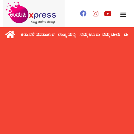
ಕರಾವಳಿ ಸಮಾಚಾರ
ರಾಜ್ಯ ಸುದ್ದಿ
ನಮ್ಮ ಊರು-ನಮ್ಮ ಬೇರು
ದೇಶ