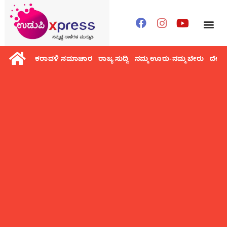
ಕರಾವಳಿ ಸಮಾಚಾರ
ರಾಜ್ಯ ಸುದ್ದಿ
ನಮ್ಮ ಊರು-ನಮ್ಮ ಬೇರು
ದೇಶ