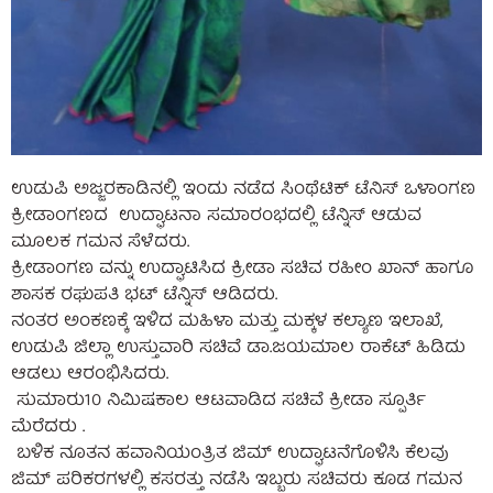
ಉಡುಪಿ ಅಜ್ಜರಕಾಡಿನಲ್ಲಿ ಇಂದು ನಡೆದ ಸಿಂಥೆಟಿಕ್ ಟೆನಿಸ್ ಒಳಾಂಗಣ
ಕ್ರೀಡಾಂಗಣದ ಉದ್ಘಾಟನಾ ಸಮಾರಂಭದಲ್ಲಿ ಟೆನ್ನಿಸ್ ಆಡುವ
ಮೂಲಕ ಗಮನ ಸೆಳೆದರು.
ಕ್ರೀಡಾಂಗಣ ವನ್ನು ಉದ್ಘಾಟಿಸಿದ ಕ್ರೀಡಾ ಸಚಿವ ರಹೀಂ ಖಾನ್ ಹಾಗೂ
ಶಾಸಕ ರಘುಪತಿ ಭಟ್ ಟೆನ್ನಿಸ್ ಆಡಿದರು.
ನಂತರ ಅಂಕಣಕ್ಕೆ ಇಳಿದ ಮಹಿಳಾ ಮತ್ತು ಮಕ್ಕಳ ಕಲ್ಯಾಣ ಇಲಾಖೆ,
ಉಡುಪಿ ಜಿಲ್ಲಾ ಉಸ್ತುವಾರಿ ಸಚಿವೆ ಡಾ.ಜಯಮಾಲ ರಾಕೆಟ್ ಹಿಡಿದು
ಆಡಲು ಆರಂಭಿಸಿದರು.
ಸುಮಾರು10 ನಿಮಿಷಕಾಲ ಆಟವಾಡಿದ ಸಚಿವೆ ಕ್ರೀಡಾ ಸ್ಪೂರ್ತಿ
ಮೆರೆದರು .
ಬಳಿಕ ನೂತನ ಹವಾನಿಯಂತ್ರಿತ ಜಿಮ್ ಉದ್ಘಾಟನೆಗೊಳಿಸಿ ಕೆಲವು
ಜಿಮ್ ಪರಿಕರಗಳಲ್ಲಿ ಕಸರತ್ತು ನಡೆಸಿ ಇಬ್ಬರು ಸಚಿವರು ಕೂಡ ಗಮನ