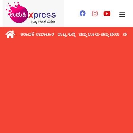
ಕರಾವಳಿ ಸಮಾಚಾರ
ರಾಜ್ಯ ಸುದ್ದಿ
ನಮ್ಮ ಊರು-ನಮ್ಮ ಬೇರು
ದೇಶ