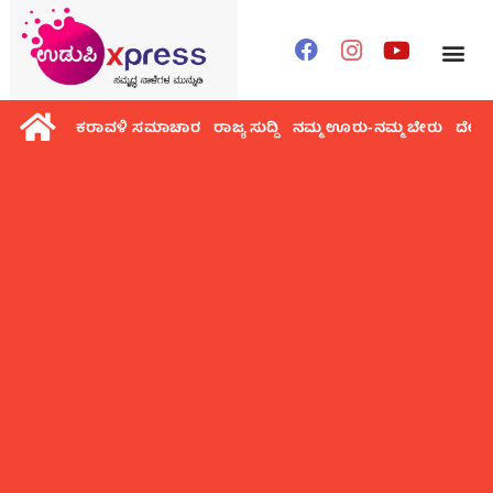
ಕರಾವಳಿ ಸಮಾಚಾರ
ರಾಜ್ಯ ಸುದ್ದಿ
ನಮ್ಮ ಊರು-ನಮ್ಮ ಬೇರು
ದೇಶ