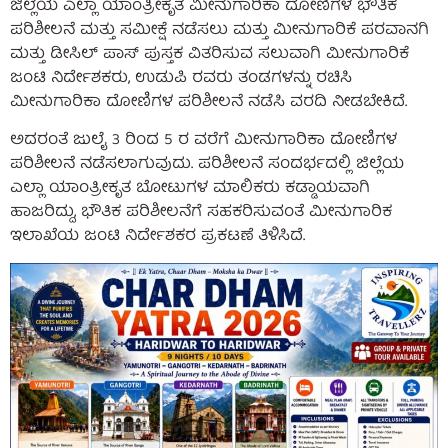
ಜಿಲ್ಲೆಯ ಎಲ್ಲಾ ಯಾಂತ್ರೀಕೃತ ಮೀನುಗಾರಿಕಾ ದೋಣಿಗಳ ಭೌತಿಕ
ಪರಿಶೀಲನೆ ಮತ್ತು ಸಮೀಕ್ಷೆ ನಡೆಸಲು ಮತ್ತು ಮೀನುಗಾರಿಕೆ ಪರವಾನಗಿ
ಮತ್ತು ಡೀಸಿಲ್ ಪಾಸ್ ಪುಸ್ತಕ ವಿತರಿಸುವ ಸಲುವಾಗಿ ಮೀನುಗಾರಿಕೆ
ಜಂಟಿ ನಿರ್ದೇಶಕರು, ಉಡುಪಿ ರವರು ತಂಡಗಳನ್ನು ರಚಿಸಿ
ಮೀನುಗಾರಿಕಾ ದೋಣಿಗಳ ಪರಿಶೀಲನೆ ನಡೆಸಿ ವರದಿ ನೀಡಬೇಕಿದೆ.
ಅದರಂತೆ ಜುಲೈ 3 ರಿಂದ 5 ರ ವರೆಗೆ ಮೀನುಗಾರಿಕಾ ದೋಣಿಗಳ
ಪರಿಶೀಲನೆ ನಡೆಸಲಾಗುವುದು. ಪರಿಶೀಲನೆ ಸಂದರ್ಭದಲ್ಲಿ ಜಿಲ್ಲೆಯ
ಎಲ್ಲಾ ಯಾಂತ್ರೀಕೃತ ಬೋಟುಗಳ ಮಾಲಿಕರು ಕಡ್ಡಾಯವಾಗಿ
ಹಾಜರಿದ್ದು, ಭೌತಿಕ ಪರಿಶೀಲನೆಗೆ ಸಹಕರಿಸುವಂತೆ ಮೀನುಗಾರಿಕ
ಇಲಾಖೆಯ ಜಂಟಿ ನಿರ್ದೇಶಕರ ಪ್ರಕಟಣೆ ತಿಳಿಸಿದೆ.