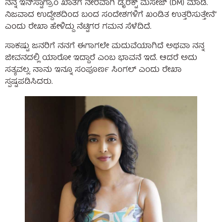
ನನ್ನ ಇನ್‌ಸ್ಟಾಗ್ರಾಂ ಖಾತೆಗೆ ನೇರವಾಗಿ ಡೈರೆಕ್ಟ್ ಮೆಸೇಜ್ (DM) ಮಾಡಿ.
ನಿಜವಾದ ಉದ್ದೇಶದಿಂದ ಬಂದ ಸಂದೇಶಗಳಿಗೆ ಖಂಡಿತ ಉತ್ತರಿಸುತ್ತೇನೆ”
ಎಂದು ರೇಖಾ ಹೇಳಿದ್ದು ನೆಟ್ಟಿಗರ ಗಮನ ಸೆಳೆದಿದೆ.
ಸಾಕಷ್ಟು ಜನರಿಗೆ ನನಗೆ ಈಗಾಗಲೇ ಮದುವೆಯಾಗಿದೆ ಅಥವಾ ನನ್ನ
ಜೀವನದಲ್ಲಿ ಯಾರೋ ಇದ್ದಾರೆ ಎಂಬ ಭಾವನೆ ಇದೆ. ಆದರೆ ಅದು
ಸತ್ಯವಲ್ಲ. ನಾನು ಇನ್ನೂ ಸಂಪೂರ್ಣ ಸಿಂಗಲ್ ಎಂದು ರೇಖಾ
ಸ್ಪಷ್ಟಪಡಿಸಿದರು.