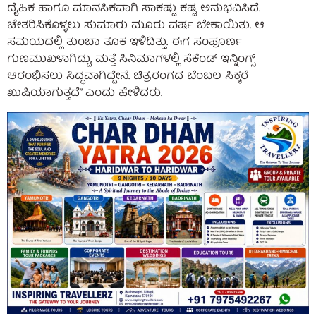
ದೈಹಿಕ ಹಾಗೂ ಮಾನಸಿಕವಾಗಿ ಸಾಕಷ್ಟು ಕಷ್ಟ ಅನುಭವಿಸಿದೆ.
ಚೇತರಿಸಿಕೊಳ್ಳಲು ಸುಮಾರು ಮೂರು ವರ್ಷ ಬೇಕಾಯಿತು. ಆ
ಸಮಯದಲ್ಲಿ ತುಂಬಾ ತೂಕ ಇಳಿದಿತ್ತು. ಈಗ ಸಂಪೂರ್ಣ
ಗುಣಮುಖಳಾಗಿದ್ದು, ಮತ್ತೆ ಸಿನಿಮಾಗಳಲ್ಲಿ ಸೆಕೆಂಡ್ ಇನ್ನಿಂಗ್ಸ್
ಆರಂಭಿಸಲು ಸಿದ್ಧವಾಗಿದ್ದೇನೆ. ಚಿತ್ರರಂಗದ ಬೆಂಬಲ ಸಿಕ್ಕರೆ
ಖುಷಿಯಾಗುತ್ತದೆ” ಎಂದು ಹೇಳಿದರು.