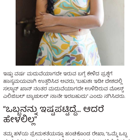
ಇಷ್ಟು ವರ್ಷ ಮದುವೆಯಾಗದೇ ಇರುವ ಬಗ್ಗೆ ಕೇಳಿದ ಪ್ರಶ್ನೆಗೆ
ಹಾಸ್ಯಮಯವಾಗಿ ಉತ್ತರಿಸಿದ ಅವರು, “ಬಹುಶಃ ಇಡೀ ದೇಶದಲ್ಲಿ
ಸಲ್ಮಾನ್ ಖಾನ್ ನಂತರ ಮದುವೆಯಾಗದೇ ಉಳಿದಿರುವ ಮೋಸ್ಟ್
ಎಲಿಜಿಬಲ್ ಬ್ಯಾಚುಲರ್ ನಾನೇ ಇರಬಹುದು” ಎಂದು ನಗಿಸಿದರು.
“ಒಬ್ಬನನ್ನು ಇಷ್ಟಪಟ್ಟಿದ್ದೆ… ಆದರೆ
ಹೇಳಲಿಲ್ಲ”
ತಮ್ಮ ಹಳೆಯ ಪ್ರೇಮಕತೆಯನ್ನೂ ಹಂಚಿಕೊಂಡ ರೇಖಾ, “ಒಮ್ಮೆ ಒಬ್ಬ