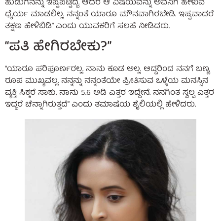
ಹುಡುಗನನ್ನು ಇಷ್ಟಪಟ್ಟಿದ್ದೆ. ಆದರೆ ಆ ವಿಷಯವನ್ನು ಅವನಿಗೆ ಹೇಳುವ
ಧೈರ್ಯ ಮಾಡಲಿಲ್ಲ. ನನ್ನಂತೆ ಯಾರೂ ಮೌನವಾಗಿರಬೇಡಿ. ಇಷ್ಟವಾದರೆ
ತಕ್ಷಣ ಹೇಳಿಬಿಡಿ” ಎಂದು ಯುವಕರಿಗೆ ಸಲಹೆ ನೀಡಿದರು.
“ಪತಿ ಹೇಗಿರಬೇಕು?”
“ಯಾರೂ ಪರಿಪೂರ್ಣರಲ್ಲ. ನಾನು ಕೂಡ ಅಲ್ಲ. ಆದ್ದರಿಂದ ನನಗೆ ಬಣ್ಣ,
ರೂಪ ಮುಖ್ಯವಲ್ಲ. ನನ್ನನ್ನು ನನ್ನಂತೆಯೇ ಪ್ರೀತಿಸುವ ಒಳ್ಳೆಯ ಮನಸ್ಸಿನ
ವ್ಯಕ್ತಿ ಸಿಕ್ಕರೆ ಸಾಕು. ನಾನು 5.6 ಅಡಿ ಎತ್ತರ ಇದ್ದೇನೆ. ನನಗಿಂತ ಸ್ವಲ್ಪ ಎತ್ತರ
ಇದ್ದರೆ ಚೆನ್ನಾಗಿರುತ್ತದೆ” ಎಂದು ತಮಾಷೆಯ ಶೈಲಿಯಲ್ಲಿ ಹೇಳಿದರು.