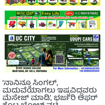
‘ನಾನಿನ್ನೂ ಸಿಂಗಲ್,
ಮದುವೆಯಾಗಲು ಇಷ್ಟವಿದ್ದವರು
ಮೆಸೇಜ್ ಮಾಡಿ’, ಭರ್ಜರಿ ಆಫರ್