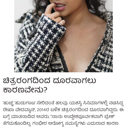
ಚಿತ್ರರಂಗದಿಂದ ದೂರವಾಗಲು
ಕಾರಣವೇನು?
‘ಹುಚ್ಚ’, ‘ಹುಡುಗಾಟ’ ಸೇರಿದಂತೆ ಹಲವು ಯಶಸ್ವಿ ಸಿನಿಮಾಗಳಲ್ಲಿ ನಟಿಸಿದ್ದ
ರೇಖಾ ವೇದವ್ಯಾಸ್, 2014ರ ಬಳಿಕ ಚಿತ್ರರಂಗದಿಂದ ದೂರವಾಗಿದ್ದರು. ಈ
ಬಗ್ಗೆ ಮಾತನಾಡಿದ ಅವರು, “ನಾನು ಉದ್ದೇಶಪೂರ್ವಕವಾಗಿ ಬ್ರೇಕ್
ತೆಗೆದುಕೊಂಡಿಲ್ಲ. ಗಂಭೀರ ಆರೋಗ್ಯ ಸಮಸ್ಯೆಗಳು ಎದುರಾದ ಕಾರಣ