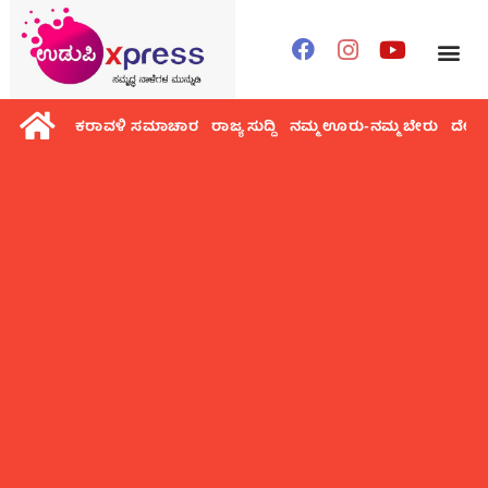
ಕರಾವಳಿ ಸಮಾಚಾರ
ರಾಜ್ಯ ಸುದ್ದಿ
ನಮ್ಮ ಊರು-ನಮ್ಮ ಬೇರು
ದೇಶ