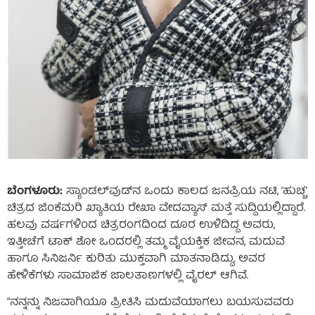
ಬೆಂಗಳೂರು:
ಸ್ಯಾಂಡಲ್‌ವುಡ್‌ನ ಒಂದು ಕಾಲದ ಜನಪ್ರಿಯ ನಟಿ, ‘ಹುಚ್ಚ’
ಚಿತ್ರದ ಜಿಂಕೆಮರಿ ಖ್ಯಾತಿಯ ರೇಖಾ ವೇದವ್ಯಾಸ್ ಮತ್ತೆ ಸುದ್ದಿಯಲ್ಲಿದ್ದಾರೆ.
ಹಲವು ವರ್ಷಗಳಿಂದ ಚಿತ್ರರಂಗದಿಂದ ದೂರ ಉಳಿದಿದ್ದ ಅವರು,
ಇತ್ತೀಚೆಗೆ ಟಾಕ್ ಶೋ ಒಂದರಲ್ಲಿ ತಮ್ಮ ವೈಯಕ್ತಿಕ ಜೀವನ, ಮದುವೆ
ಹಾಗೂ ಸಿನಿಜರ್ನಿ ಕುರಿತು ಮುಕ್ತವಾಗಿ ಮಾತನಾಡಿದ್ದು, ಅವರ
ಹೇಳಿಕೆಗಳು ಸಾಮಾಜಿಕ ಜಾಲತಾಣಗಳಲ್ಲಿ ವೈರಲ್ ಆಗಿವೆ.
“ನನ್ನನ್ನು ನಿಜವಾಗಿಯೂ ಪ್ರೀತಿಸಿ ಮದುವೆಯಾಗಲು ಬಯಸುವವರು