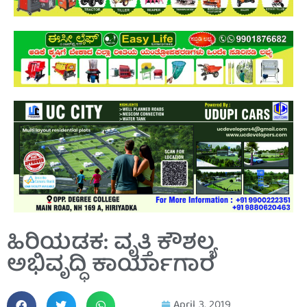
ಹಿರಿಯಡಕ: ವೃತ್ತಿ ಕೌಶಲ್ಯ
ಅಭಿವೃದ್ಧಿ ಕಾರ್ಯಾಗಾರ
April 3, 2019