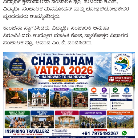
ವಿದ್ಯಾರ್ಥಿ ಕ್ಷೇಮಪಾಲನಾ ಸಂಚಾಲಕಿ ಪ್ರೊ. ಸುಜಯಾ ಕೆ.ಎಸ್.,
ವಿದ್ಯಾರ್ಥಿ ಸಂಚಾಲಕ ಮನಮೋಹನ್ ಮತ್ತು ಬೋಧಕ/ಬೋಧಕೇತರ
ವೃಂದದವರು ಉಪಸ್ಥಿತರಿದ್ದರು.
ಕಾಂಚನಾ ಸ್ವಾಗತಿಸಿದರು, ವಿದ್ಯಾರ್ಥಿ ಸಂಚಾಲಕಿ ಅನುಷಾ
ನಿರೂಪಿಸಿದರು. ಉದ್ಯೋಗ ಮಾಹಿತಿ ಕೋಶ, ಸ್ನಾತಕೋತ್ತರ ವಿಭಾಗದ
ಸಂಚಾಲಕ ಪ್ರೊ. ಆನಂದ ಎಂ. ಬಿ. ವಂದಿಸಿದರು.