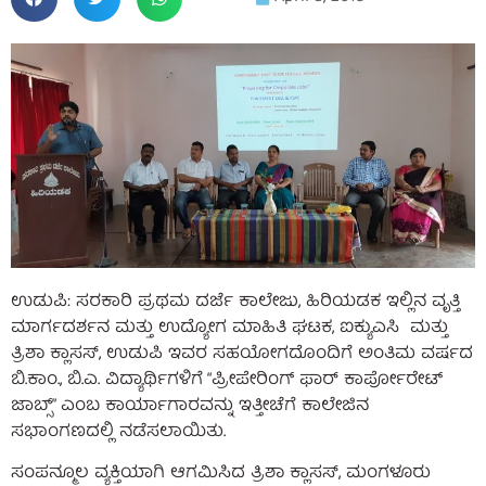
ಉಡುಪಿ: ಸರಕಾರಿ ಪ್ರಥಮ ದರ್ಜೆ ಕಾಲೇಜು, ಹಿರಿಯಡಕ ಇಲ್ಲಿನ ವೃತ್ತಿ
ಮಾರ್ಗದರ್ಶನ ಮತ್ತು ಉದ್ಯೋಗ ಮಾಹಿತಿ ಘಟಕ, ಐಕ್ಯುಎಸಿ ಮತ್ತು
ತ್ರಿಶಾ ಕ್ಲಾಸಸ್, ಉಡುಪಿ ಇವರ ಸಹಯೋಗದೊಂದಿಗೆ ಅಂತಿಮ ವರ್ಷದ
ಬಿ.ಕಾಂ., ಬಿ.ಎ. ವಿದ್ಯಾರ್ಥಿಗಳಿಗೆ “ಪ್ರೀಪೇರಿಂಗ್ ಫಾರ್ ಕಾರ್ಪೋರೇಟ್
ಜಾಬ್ಸ್” ಎಂಬ ಕಾರ್ಯಾಗಾರವನ್ನು ಇತ್ತೀಚೆಗೆ ಕಾಲೇಜಿನ
ಸಭಾಂಗಣದಲ್ಲಿ ನಡೆಸಲಾಯಿತು.
ಸಂಪನ್ಮೂಲ ವ್ಯಕ್ತಿಯಾಗಿ ಆಗಮಿಸಿದ ತ್ರಿಶಾ ಕ್ಲಾಸಸ್, ಮಂಗಳೂರು