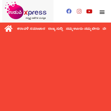
ಕರಾವಳಿ ಸಮಾಚಾರ
ರಾಜ್ಯ ಸುದ್ದಿ
ನಮ್ಮ ಊರು-ನಮ್ಮ ಬೇರು
ದೇಶ