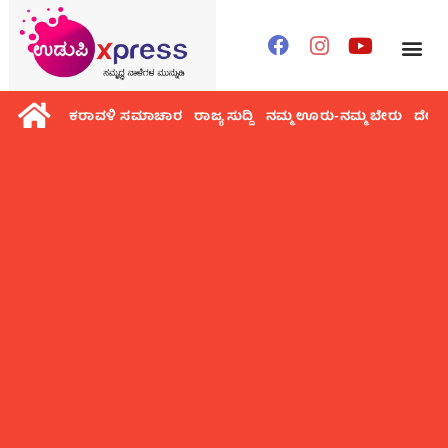
ಕರಾವಳಿ ಸಮಾಚಾರ
ರಾಜ್ಯ ಸುದ್ದಿ
ನಮ್ಮ ಊರು-ನಮ್ಮ ಬೇರು
ದೇಶ