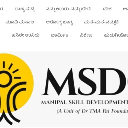
ಾರ
ರಾಜ್ಯ ಸುದ್ದಿ
ನಮ್ಮ ಊರು-ನಮ್ಮ ಬೇರು
ದೇಶ
ಆಪ
ಮೂವಿ ಮಸಾಲ
ಆರೋಗ್ಯ ಭಾಗ್ಯ
ಮನೆ-ಮನ-ನೆಮ್ಮದಿ
ಾ
ಹಸಿರೇ ಉಸಿರು
ಧಾರ್ಮಿಕ
ವಿಶೇಷ
ಹುಡುಗಿಯೊಬ