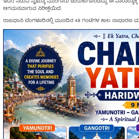
ಇದರ ನಡುವೆ ನೈಋತ್ಯ ಮುಂಗಾರು ಚುರುಕುಗೊಂಡಿದ್ದು, ಈ ವಾರಾಂತ್ಯಕ್ಕೆ
ಆಗಮನವಾಗುವ ನಿರೀಕ್ಷೆಯಿದೆ.
ರಾಜಧಾನಿ ಬೆಂಗಳೂರಿನಲ್ಲಿ ಮುಂದಿನ 48 ಗಂಟೆಗಳ ಕಾಲ ಸಾಧಾರಣ ಮಳ