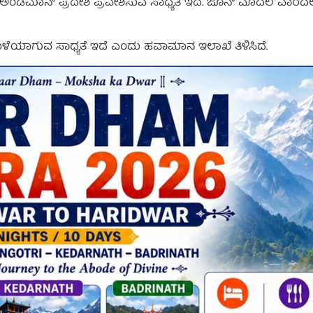
 ಅಂಡಮಾನ್ ಪ್ರದೇಶ ಪ್ರವೇಶಿಸುವ ಸಾಧ್ಯತೆ ಇದೆ. ಜೂನ್ ಮೊದಲ ವಾರದಲ್ಲ
ೆಯಾಗುವ ಸಾಧ್ಯತೆ ಇದೆ ಎಂದು ಹವಾಮಾನ ಇಲಾಖೆ ತಿಳಿಸಿದೆ.