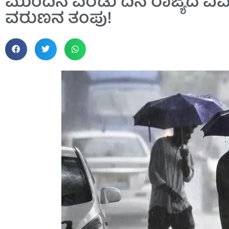
ಮುಂದಿನ ಎರಡು ದಿನ ರಾಜ್ಯದ ವಿ
ವರುಣನ ತಂಪು!