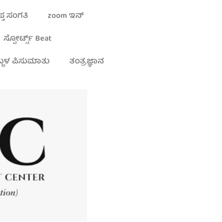
್ತ ಸಂಗತಿ
zoom ಇನ್
ಸ್ಪೋರ್ಟ್ಸ್ Beat
್ಬಳ ಪಿಸುಮಾತು
ತಂತ್ರಜ್ಞಾನ