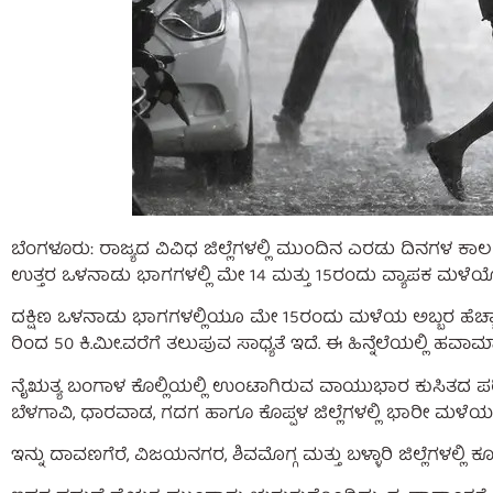
ಬೆಂಗಳೂರು: ರಾಜ್ಯದ ವಿವಿಧ ಜಿಲ್ಲೆಗಳಲ್ಲಿ ಮುಂದಿನ ಎರಡು ದಿನಗಳ 
ಉತ್ತರ ಒಳನಾಡು ಭಾಗಗಳಲ್ಲಿ ಮೇ 14 ಮತ್ತು 15ರಂದು ವ್ಯಾಪಕ ಮಳೆಯೊಂ
ದಕ್ಷಿಣ ಒಳನಾಡು ಭಾಗಗಳಲ್ಲಿಯೂ ಮೇ 15ರಂದು ಮಳೆಯ ಅಬ್ಬರ ಹೆಚ್ಚಾಗ
ರಿಂದ 50 ಕಿ.ಮೀ.ವರೆಗೆ ತಲುಪುವ ಸಾಧ್ಯತೆ ಇದೆ. ಈ ಹಿನ್ನೆಲೆಯಲ್ಲಿ
ನೈಋತ್ಯ ಬಂಗಾಳ ಕೊಲ್ಲಿಯಲ್ಲಿ ಉಂಟಾಗಿರುವ ವಾಯುಭಾರ ಕುಸಿತದ ಪರ
ಬೆಳಗಾವಿ, ಧಾರವಾಡ, ಗದಗ ಹಾಗೂ ಕೊಪ್ಪಳ ಜಿಲ್ಲೆಗಳಲ್ಲಿ ಭಾರೀ ಮಳೆಯ ಸ
ಇನ್ನು ದಾವಣಗೆರೆ, ವಿಜಯನಗರ, ಶಿವಮೊಗ್ಗ ಮತ್ತು ಬಳ್ಳಾರಿ ಜಿಲ್ಲೆಗಳಲ್ಲ