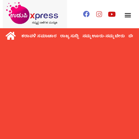
ಕರಾವಳಿ ಸಮಾಚಾರ
ರಾಜ್ಯ ಸುದ್ದಿ
ನಮ್ಮ ಊರು-ನಮ್ಮ ಬೇರು
ದೇಶ