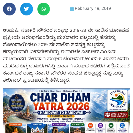
February 19, 2019
ಉಡುಪಿ: ಸರ್ಕಾರಿ ನೌಕರರ ಸಂಘಧ 2019-23 ನೇ ಸಾಲಿನ ಚುನಾವಣೆ
ಪ್ರಕ್ರೀಯೆ ಆರಂಭಗೊಂಡಿದ್ದು, ಮತದಾರರ ಪಟ್ಟಿಯಲ್ಲಿ ಹೆಸರನ್ನು
ನೋಂದಾಯಿಸಲು 2019 ನೇ ಸಾಲಿನ ಸದಸ್ಯತ್ವ ಶುಲ್ಕವನ್ನು
ಕಡ್ಡಾಯವಾಗಿ ನೀಡಬೇಕಾಗಿದ್ದು, ಈಗಾಗಲೇ ಎಚ್.ಆರ್.ಎಂ.ಎಸ್
ಮುಖಾಂತರ ನೇರವಾಗಿ ಸಂಘದ ಬೆಂಗಳೂರು/ಉಡುಪಿ ಖಾತೆಗೆ ಜಮಾ
ಮಾಡಿದ ಬಗ್ಗೆ ದಾಖಲೆಗಳನ್ನು ತುರ್ತಾಗಿ ಸಂಘದ ಕಛೇರಿಗೆ ಸಲ್ಲಿಸುವಂತೆ
ಕರ್ನಾಟಕ ರಾಜ್ಯ ಸರ್ಕಾರಿ ನೌಕರರ ಸಂಘದ ಜಿಲ್ಲಾಧ್ಯಕ್ಷ ಸುಬ್ರಮಣ್ಯ
ಶೇರಿಗಾರ್ ಪ್ರಕಟಣೆಯಲ್ಲಿ ತಿಳಿಸಿದ್ದಾರೆ.