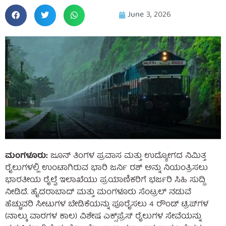
June 3, 2026
ಮಂಗಳೂರು:
ಜೂನ್ ತಿಂಗಳ ಪ್ರವಾಸ ಮತ್ತು ಉದ್ಯೋಗದ ನಿಮಿತ್ತ
ರೈಲುಗಳಲ್ಲಿ ಉಂಟಾಗಿರುವ ಭಾರಿ ಜರ್ನಿ ರಶ್ ಅನ್ನು ನಿಯಂತ್ರಿಸಲು
ಭಾರತೀಯ ರೈಲ್ವೆ ಇಲಾಖೆಯು ಪ್ರಯಾಣಿಕರಿಗೆ ಭರ್ಜರಿ ಸಿಹಿ ಸುದ್ದಿ
ನೀಡಿದೆ. ಹೈದರಾಬಾದ್ ಮತ್ತು ಮಂಗಳೂರು ಸೆಂಟ್ರಲ್ ನಡುವೆ
ಹೆಚ್ಚುವರಿ ಸೀಟುಗಳ ಬೇಡಿಕೆಯನ್ನು ಪೂರೈಸಲು 4 ರೌಂಡ್ ಟ್ರಿಪ್‌ಗಳ
(ನಾಲ್ಕು ವಾರಗಳ ಕಾಲ) ವಿಶೇಷ ಎಕ್ಸ್‌ಪ್ರೆಸ್ ರೈಲುಗಳ ಸೇವೆಯನ್ನು