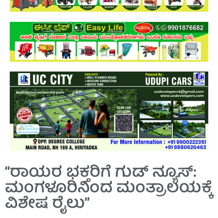
“ರಾಯರ ಭಕ್ತರಿಗೆ ಗುಡ್ ನ್ಯೂಸ್:
ಮಂಗಳೂರಿನಿಂದ ಮಂತ್ರಾಲಯಕ್ಕೆ
ವಿಶೇಷ ರೈಲು”