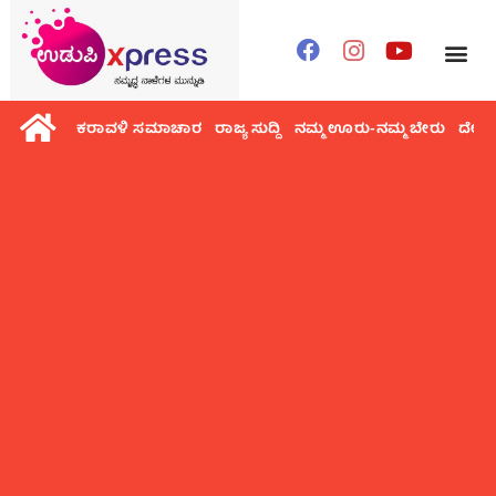
ಕರಾವಳಿ ಸಮಾಚಾರ
ರಾಜ್ಯ ಸುದ್ದಿ
ನಮ್ಮ ಊರು-ನಮ್ಮ ಬೇರು
ದೇಶ