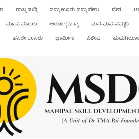
ಾರ
ರಾಜ್ಯ ಸುದ್ದಿ
ನಮ್ಮ ಊರು-ನಮ್ಮ ಬೇರು
ದೇಶ
ಆಪ
ಮೂವಿ ಮಸಾಲ
ಆರೋಗ್ಯ ಭಾಗ್ಯ
ಮನೆ-ಮನ-ನೆಮ್ಮದಿ
ಾ
ಹಸಿರೇ ಉಸಿರು
ಧಾರ್ಮಿಕ
ವಿಶೇಷ
ಹುಡುಗಿಯೊಬ