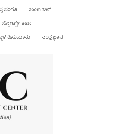
್ತ ಸಂಗತಿ
zoom ಇನ್
ಸ್ಪೋರ್ಟ್ಸ್ Beat
್ಬಳ ಪಿಸುಮಾತು
ತಂತ್ರಜ್ಞಾನ