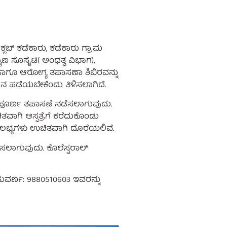
್ಲಬ್ ಕಡೆಕಾರು, ಕಡೆಕಾರು ಗ್ರಾಮ
ಾಣ ಸೊಸೈಟಿ( ಅಂಧತ್ವ ವಿಭಾಗ),
 ಹಾಗೂ ಆರೋಗ್ಯ ತಪಾಸಣಾ ಶಿಬಿರವನ್ನು
ನ ಪಡೆಯಬೇಕೆಂದು ತಿಳಿಸಲಾಗಿದೆ.
ನ ಸಂಪೂರ್ಣ ತಪಾಸಣೆ ನಡೆಸಲಾಗುವುದು.
ತವಾಗಿ ಆಸ್ಪತ್ರೆಗೆ ಕರೆದುಕೊಂಡು
ೌಲಭ್ಯಗಳು ಉಚಿತವಾಗಿ ದೊರೆಯಲಿವೆ.
ನಡೆಸಲಾಗುವುದು. ಕೊಲೆಸ್ಟರಾಲ್
 ಸುವರ್ಣ: 9880510603 ಇವರನ್ನು