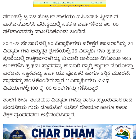
ಪೆರಂಪಳ್ಳಿ: ಟ್ರಿನಿಟಿ ಸೆಂಟ್ರಲ್ ಶಾಲೆಯು ಐ.ಸಿ.ಎಸ್.ಸಿ ಸ್ಟ್ರೀಮ್ ನ
ಎಸ್.ಎಸ್.ಎಲ್.ಸಿ ಪರೀಕ್ಷೆಯಲ್ಲಿ ಸತತ 8 ವರ್ಷಗಳಿಂದ ಶೇ. 100
ಫಲಿತಾಂಶವನ್ನು ದಾಖಲಿಸಿಕೊಂಡು ಬಂದಿದೆ.
2021-22 ನೇ ಸಾಲಿನಲ್ಲಿ 50 ವಿದ್ಯಾರ್ಥಿಗಳು ಪರೀಕ್ಷೆಗೆ ಹಾಜರಾಗಿದ್ದು, 24
ವಿದ್ಯಾರ್ಥಿಗಳು ಅತ್ಯುನ್ನತ ಶ್ರೇಣಿಯಲ್ಲಿ, 26 ವಿದ್ಯಾರ್ಥಿಗಳು ಪ್ರಥಮ
ಶ್ರೇಣಿಯಲ್ಲಿ ಉತ್ತೀರ್ಣರಾಗಿದ್ದು, ಕುಮಾರಿ ರಾನಿಯಾ ಡಿ’ಸೋಜಾ 98.5
ಅಂಕಗಳಿಸಿ ಪ್ರಥಮ ಸ್ಥಾನವನ್ನು, ಕುಮಾರಿ ಡ್ಯಾಗ್ನಿ ಕ್ಯಾರಲ್ ನೊರೋನ್ಹಾ
ಎರಡನೇ ಸ್ಥಾನವನ್ನು, ಹರ್ಷ ಯು ಪೂಜಾರಿ ಹಾಗೂ ಕನ್ನಿಕ ಮೂರನೇ
ಸ್ಥಾನವನ್ನು ಹಂಚಿಕೊಂಡಿರುತ್ತಾರೆ. 11ವಿದ್ಯಾರ್ಥಿಗಳು ವಿವಿಧ
ವಿಷಯಗಳಲ್ಲಿ 100 ಕ್ಕೆ 100 ಅಂಕಗಳನ್ನು ಗಳಿಸಿದ್ದಾರೆ.
ಶಾಲೆಗೆ ಕೀರ್ತಿ ತಂದಿರುವ ವಿದ್ಯಾರ್ಥಿಗಳನ್ನು ಶಾಲಾ ಪ್ರಾಂಶುಪಾಲರಾದ
ವಂದನೀಯ ಗುರು ಡೊಮೆನಿಕ್ ಸುನಿಲ್ ಲೋಬೋ ಹಾಗೂ ಶಾಲಾ
ಶಿಕ್ಷಕ ವೃಂದದವರು ಅಭಿನಂದಿಸಿದ್ದಾರೆ.