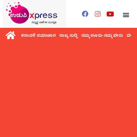
ಕರಾವಳಿ ಸಮಾಚಾರ
ರಾಜ್ಯ ಸುದ್ದಿ
ನಮ್ಮ ಊರು-ನಮ್ಮ ಬೇರು
ದೇಶ