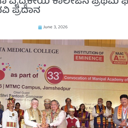
ಟಾ ವೈದ್ಯಕೀಯ ಕಾಲೇಜಿನ ಪ್ರಥಮ 
ದವಿ ಪ್ರದಾನ
June 3, 2026