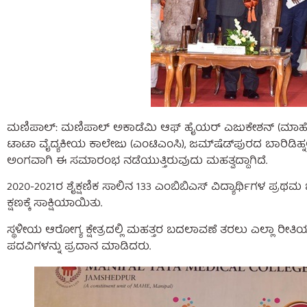
ಮಣಿಪಾಲ್: ಮಣಿಪಾಲ್ ಅಕಾಡೆಮಿ ಆಫ್ ಹೈಯರ್ ಎಜುಕೇಶನ್ (ಮಾಹೆ) ವಿ
ಟಾಟಾ ವೈದ್ಯಕೀಯ ಕಾಲೇಜು (ಎಂಟಿಎಂಸಿ), ಜಮ್‌ಷೆಡ್‌ಪುರದ ಬಾರಿಡಿಹ್ನಲ್
ಅಂಗವಾಗಿ ಈ ಸಮಾರಂಭ ನಡೆಯುತ್ತಿರುವುದು ಮಹತ್ವದ್ದಾಗಿದೆ.
2020-2021ರ ಶೈಕ್ಷಣಿಕ ಸಾಲಿನ 133 ಎಂಬಿಬಿಎಸ್ ವಿದ್ಯಾರ್ಥಿಗಳ ಪ್ರಥಮ
ಕ್ಷಣಕ್ಕೆ ಸಾಕ್ಷಿಯಾಯಿತು.
ಸ್ಥಳೀಯ ಆರೋಗ್ಯ ಕ್ಷೇತ್ರದಲ್ಲಿ ಮಹತ್ತರ ಬದಲಾವಣೆ ತರಲು ಎಲ್ಲಾ ರೀತ
ಪದವಿಗಳನ್ನು ಪ್ರದಾನ ಮಾಡಿದರು.