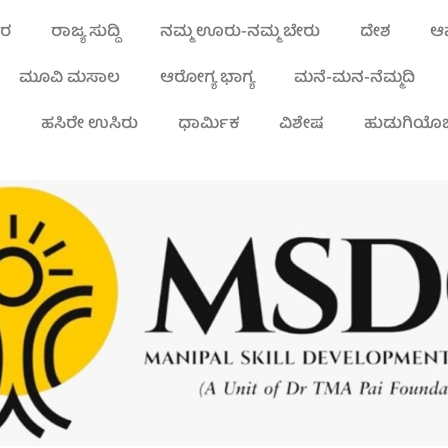
ಾರ
ರಾಜ್ಯ ಸುದ್ದಿ
ನಮ್ಮ ಊರು-ನಮ್ಮ ಬೇರು
ದೇಶ
ಆಪ
ಮೂವಿ ಮಸಾಲ
ಆರೋಗ್ಯ ಭಾಗ್ಯ
ಮನೆ-ಮನ-ನೆಮ್ಮದಿ
ಾ
ಹಸಿರೇ ಉಸಿರು
ಧಾರ್ಮಿಕ
ವಿಶೇಷ
ಹುಡುಗಿಯೊಬ