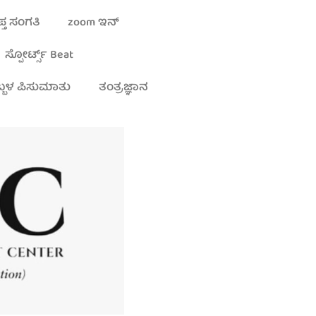
್ತ ಸಂಗತಿ
zoom ಇನ್
ಸ್ಪೋರ್ಟ್ಸ್ Beat
್ಬಳ ಪಿಸುಮಾತು
ತಂತ್ರಜ್ಞಾನ