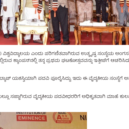
ಶ್ವವಿದ್ಯಾಲಯ ಎಂದು ಪರಿಗಣಿತವಾಗಿರುವ ಉತ್ಕೃಷ್ಟ ಸಂಸ್ಥೆಯ ಅಂಗಸಂಸ
ಲಿರುವ ಕ್ಯಾಂಪಸ್‌ನಲ್ಲಿ ತನ್ನ ಪ್ರಥಮ ಘಟಕೋತ್ಸವವನ್ನು ಇತ್ತೀಚೆಗೆ ಆಚರಿ
 ಬ್ಯಾಚ್ ಯಶಸ್ವಿಯಾಗಿ ಪದವಿ ಪೂರೈಸಿದ್ದು, ಇದು ಈ ವೈದ್ಯಕೀಯ ಸಂಸ್ಥೆಗೆ
ಿಯಲ್ಲೂ ಸಜ್ಜಾಗಿರುವ ವೈದ್ಯಕೀಯ ಪದವೀಧರರಿಗೆ ಅಧಿಕೃತವಾಗಿ ಮಾಹೆ ಕುಲಪ