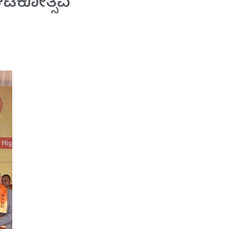
ಘಟಕೋತ್ಸವ