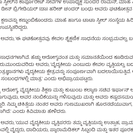
ಾಟಾ ಸ್ಟೀಲ್‌ನ ಕಾರ್ಪೊರೇಟ್ ಸೇವೆಗಳ ಉಪಾಧ್ಯಕ್ಷ ಸುಂದರ ರಾಮನ್, ಮಾ
ೀನ್ ಬ್ರಿಗೇಡಿಯರ್ (ಡಾ) ಹರೀಶ್‌ ಚಂದರ್‌ ಬಂಧು ಅವರು ಘಟಿಕೋತ್ಸವ ಕ
ಕ್ಷಣವನ್ನು ಕಣ್ಣುಂಬಿಕೊಂಡರು. ಮಾಹೆ ಹಾಗೂ ಟಾಟಾ ಸ್ಟೀಲ್ ಸಂಸ್ಥೆಯ ಹಿ
ಸ್ಥಿತರಿದ್ದರು.
ಅವರು, ‘ಈ ಘಟಿಕೋತ್ಸವವು ಕೇವಲ ಶೈಕ್ಷಣಿಕ ಸಾಧನೆಯ ಸಂಭ್ರಮವಲ್ಲ, ಬದ
ುತ ಸಾಧನಗಳಾಗಿವೆ. ಹೆಚ್ಚು ಆರೋಗ್ಯವಂತ ಮತ್ತು ಸಮಾನತೆಯಿಂದ ಕೂಡಿರ
ು.ಮುಂದುವರಿದು ಅವರು, ‘ವೈದ್ಯಕೀಯ ಎಂಬುದು ಕೇವಲ ವೃತ್ತಿಯಲ್ಲ,
ತಂತ್ರಜ್ಞಾನಗಳು ವೈದ್ಯಕೀಯ ಕ್ಷೇತ್ರವನ್ನು ಸಂಪೂರ್ಣವಾಗಿ ಬದಲಾಯಿಸುತ್ತಿವ
ಂಬಂಧಗಳಲ್ಲಿ ಮಾತ್ರʼ ಎಂದು ಅಭಿಪ್ರಾಯಪಟ್ಟರು.
ೋಗ್ಯ, ವೈದ್ಯಕೀಯ ಶಿಕ್ಷಣ ಮತ್ತು ಕುಟುಂಬ ಕಲ್ಯಾಣ ಸಚಿವ ಇರ್ಫಾನ್ ಅನ
್ವನಿಯಾಗುವುದು, ಅವರ ನಂಬಿಕೆಯನ್ನು ಗಳಿಸುವುದು ಮತ್ತು ಅವರು ಕಷ್ಟದಸಮಯ
ಾರಿ. ನಿಮ್ಮ ಚಿಕಿತ್ಸೆಯ ನಂತರ ಅವರು ಗುಣಮುಖರಾಗಿ ಹೊರನಡೆಯುವಾಗ, 
ಗಿದೆ.ʼ ಎಂದು ಕಿವಿಮಾತು ಹೇಳಿದರು.
ಅವರು, ‘ಯುವ ವೈದ್ಯಕೀಯ ವೃತ್ತಿಪರರು ತಮ್ಮ ವೃತ್ತಿಯನ್ನು ಉತ್ಸಾಹ, ಪ್ರ
ುವಲ್ಲಿ ವೈದ್ಯರು, ದಾದಿಯರು, ಪ್ಯಾರಾಮೆಡಿಕಲ್ ಸಿಬ್ಬಂದಿ ಮತ್ತು ಇತರ ಪೂ