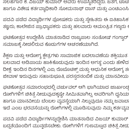
ಸಲಹೆಗಾರ ಕೆ. ವಿಜಯ್ ಕುಮಾರ್ ಅವರು ಉಪಸ್ಥಿತರಿದ್ದರು. ಜತೆಗೆ, ಟ
ಹಾಗೂ ವಿಶೇಷ ಕರ್ತವ್ಯಾಧಿಕಾರಿ ಸೋಮನಾಥ್ ದಾಸ್ ಮತ್ತು ಎಂಟಿಎಂಸಿ ಡ
ಪದವಿ ಪಡೆದ ವಿದ್ಯಾರ್ಥಿಗಳ ಪೋಷಕರು ಮತ್ತು ಸ್ನೇಹಿತರು ಈ ಐತಿಹಾಸಿಕ 
ತಜ್ಞರು, ಕಾಲೇಜಿನ ಪ್ರಾಧ್ಯಾಪಕರು ಮತ್ತು ಹಲವಾರು ಆಮಂತ್ರಿತ ಗಣ್ಯರು ಉಪ
ಘಟಿಕೋತ್ಸವ ಉದ್ದೇಶಿಸಿ ಮಾತನಾಡಿದ ರಾಜ್ಯಪಾಲ ಸಂತೋಷ್ ಗಂಗ್ವಾರ್ 
ಸಮಾಜಕ್ಕೆ ನೀಡಲಿರುವ ಕೊಡುಗೆಗಳ ಆಚರಣೆಯಾಗಿದೆ.
ಶಿಕ್ಷಣ ಮತ್ತು ಆರೋಗ್ಯ ಕ್ಷೇತ್ರಗಳು ಸಾಮಾಜಿಕ ಬದಲಾವಣೆಯ ಶಕ್ತಿಯ
ಬಲವಾದ ಅಡಿಪಾಯ ಹಾಕಿಕೊಡುವುದು ಇಂದಿನ ಅಗತ್ಯ’ ಎಂದು ಹೇಳಿದರ
ದೀಕ್ಷೆ. ಇಂದಿನ ದಿನಗಳಲ್ಲಿ ಎಐ, ರೊಬೊಟಿಕ್ಸ್ ಮತ್ತು ಆಧುನಿಕ ಆರೋಗ್ಯ 
ಜೀವಾಳ ಇರುವುದು ಸಹಾನುಭೂತಿ, ಪರಸ್ಪರನಂಬಿಕೆ ಮತ್ತು ಮಾನವೀಯ ಸ
ಘಟಿಕೋತ್ಸವ ಸಮಾರಂಭದಲ್ಲಿ ವರ್ಚುವಲ್ ಆಗಿ ಭಾಗಿಯಾದ ಜಾರ್ಖಂಡ್ನ ಆರ
ರೋಗಿಗಳಿಗೆ ಚಿಕಿತ್ಸೆ ನೀಡುವುದಕ್ಕಷ್ಟೇ ಸೀಮಿತವಾಗಿಲ್ಲ. ಅವರಿಗಾಗಿ ಧ
ಹಾಗೂ ಮಾನವೀಯ ಬೆಂಬಲ ವ್ಯವಸ್ಥೆಯಾಗಿ ನಿಲ್ಲುವುದೂ ನಮ್ಮ ಜವಾಬ್ದ
ಇದೆ ಎಂಬ ಭರವಸೆಯನ್ನು ರೋಗಿಗಳಲ್ಲಿ ಮೂಡಿಸುವುದು ನಿಮ್ಮ ಕರ್ತವ್ಯವಾ
ಪದವಿ ಪಡೆದ ವಿದ್ಯಾರ್ಥಿಗಳನ್ನುದ್ದೇಶಿಸಿ ಮಾತನಾಡಿದ ವಿಜಯ್ ಕುಮಾರ್ 
ಬದ್ಧತೆಯೊಂದಿಗೆ ಮುನ್ನಡೆಸಬೇಕು. ರೋಗಿಗಳಿಗೆ ಗುಣಮಟ್ಟದ ಚಿಕಿತ್ಸೆ ನೀಡ