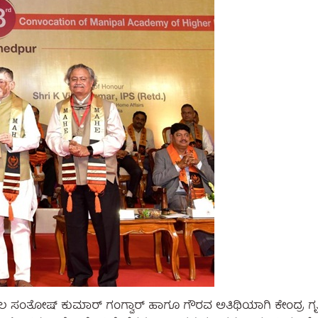
ಾಲ ಸಂತೋಷ್ ಕುಮಾರ್‌ ಗಂಗ್ವಾರ್ ಹಾಗೂ ಗೌರವ ಅತಿಥಿಯಾಗಿ ಕೇಂದ್ರ