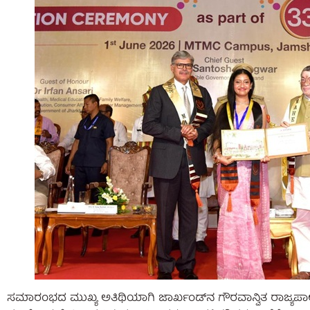
ಸಮಾರಂಭದ ಮುಖ್ಯ ಅತಿಥಿಯಾಗಿ ಜಾರ್ಖಂಡ್‌ನ ಗೌರವಾನ್ವಿತ ರಾಜ್ಯಪ