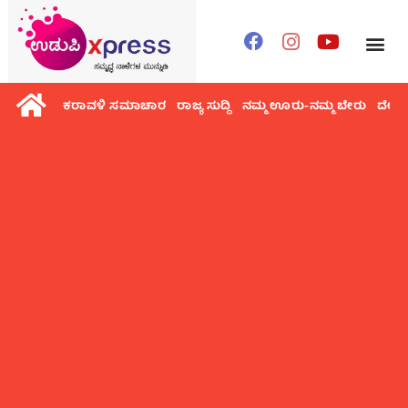
ಕರಾವಳಿ ಸಮಾಚಾರ
ರಾಜ್ಯ ಸುದ್ದಿ
ನಮ್ಮ ಊರು-ನಮ್ಮ ಬೇರು
ದೇಶ