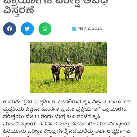
ಪ್ರಾಯೋಗಿಕ ಪರೀಕ್ಷೆ ಅವಧಿ
ವಿಸ್ತರಣೆ
May 2, 2026
ಉಡುಪಿ: ರೈತರ ಮಕ್ಕಳಿಗಾಗಿ ಮೀಸಲಿರುವ ಕೃಷಿ ವಿಜ್ಞಾನ ಹಾಗೂ ಪಶು
ವೈದ್ಯಕೀಯ ವಿಜ್ಞಾನ ಕೋರ್ಸ್ಗಳ ಪ್ರವೇಶ ಪ್ರಕ್ರಿಯೆಗಾಗಿ ಪ್ರಾಯೋಗಿಕ
ಪರೀಕ್ಷೆಯು ಮೇ 10 ರಂದು ಬೆಳಿಗ್ಗೆ 9.00 ಗಂಟೆಗೆ ಕೃಷಿ
ಮಹಾವಿದ್ಯಾಲಯ, ಶಿವಮೊಗ್ಗ ಮತ್ತು ತೋಟಗಾರಿಕೆ ಮಹಾವಿದ್ಯಾಲಯ,
ಹಿರಿಯೂರು ಪರೀಕ್ಷಾ ಕೇಂದ್ರಗಳಲ್ಲಿ ನಡೆಯಲಿದ್ದು ಅರ್ಹ ಅಭ್ಯರ್ಥಿಗಳು