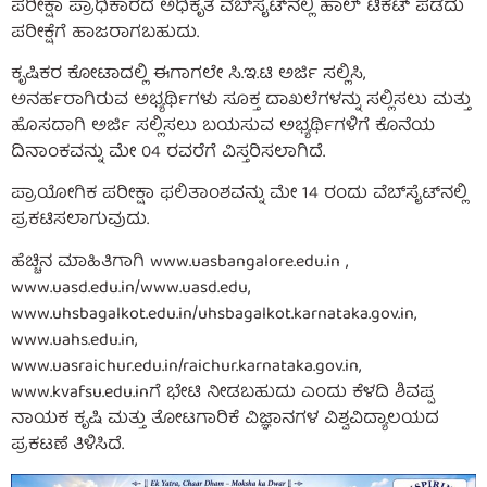
ಪರೀಕ್ಷಾ ಪ್ರಾಧಿಕಾರದ ಅಧಿಕೃತ ವೆಬ್‌ಸೈಟ್‌ನಲ್ಲಿ ಹಾಲ್ ಟಿಕೆಟ್ ಪಡೆದು
ಪರೀಕ್ಷೆಗೆ ಹಾಜರಾಗಬಹುದು.
ಕೃಷಿಕರ ಕೋಟಾದಲ್ಲಿ ಈಗಾಗಲೇ ಸಿ.ಇ.ಟಿ ಅರ್ಜಿ ಸಲ್ಲಿಸಿ,
ಅನರ್ಹರಾಗಿರುವ ಅಭ್ಯರ್ಥಿಗಳು ಸೂಕ್ತ ದಾಖಲೆಗಳನ್ನು ಸಲ್ಲಿಸಲು ಮತ್ತು
ಹೊಸದಾಗಿ ಅರ್ಜಿ ಸಲ್ಲಿಸಲು ಬಯಸುವ ಅಭ್ಯರ್ಥಿಗಳಿಗೆ ಕೊನೆಯ
ದಿನಾಂಕವನ್ನು ಮೇ 04 ರವರೆಗೆ ವಿಸ್ತರಿಸಲಾಗಿದೆ.
ಪ್ರಾಯೋಗಿಕ ಪರೀಕ್ಷಾ ಫಲಿತಾಂಶವನ್ನು ಮೇ 14 ರಂದು ವೆಬ್‌ಸೈಟ್‌ನಲ್ಲಿ
ಪ್ರಕಟಿಸಲಾಗುವುದು.
ಹೆಚ್ಚಿನ ಮಾಹಿತಿಗಾಗಿ www.uasbangalore.edu.in ,
www.uasd.edu.in/www.uasd.edu,
www.uhsbagalkot.edu.in/uhsbagalkot.karnataka.gov.in,
www.uahs.edu.in,
www.uasraichur.edu.in/raichur.karnataka.gov.in,
www.kvafsu.edu.inಗೆ ಭೇಟಿ ನೀಡಬಹುದು ಎಂದು ಕೆಳದಿ ಶಿವಪ್ಪ
ನಾಯಕ ಕೃಷಿ ಮತ್ತು ತೋಟಗಾರಿಕೆ ವಿಜ್ಞಾನಗಳ ವಿಶ್ವವಿದ್ಯಾಲಯದ
ಪ್ರಕಟಣೆ ತಿಳಿಸಿದೆ.