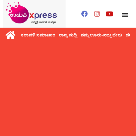
ಕರಾವಳಿ ಸಮಾಚಾರ
ರಾಜ್ಯ ಸುದ್ದಿ
ನಮ್ಮ ಊರು-ನಮ್ಮ ಬೇರು
ದೇಶ