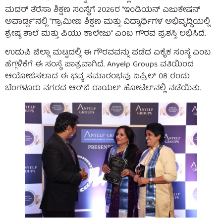
ಮದರ್ ತೆರೆಸಾ ಶಿಕ್ಷಣ ಸಂಸ್ಥೆಗೆ 2026ರ “ಇಂಡಿಯನ್ ಎಜುಕೇಷನ್
ಅವಾರ್ಡ್ಸ”ನಲ್ಲಿ “ಗ್ರಾಮೀಣ ಶಿಕ್ಷಣ ಮತ್ತು ವಿದ್ಯಾರ್ಥಿಗಳ ಅಭಿವೃದ್ಧಿಯಲ್ಲಿ
ಶ್ರೇಷ್ಠ ಶಾಲೆ ಮತ್ತು ಪಿಯು ಕಾಲೇಜು” ಎಂಬ ಗೌರವ ಪ್ರಶಸ್ತಿ ಲಭಿಸಿದೆ.
ಉಡುಪಿ ಜಿಲ್ಲಾ ಮಟ್ಟದಲ್ಲಿ ಈ ಗೌರವವನ್ನು ಪಡೆದ ಏಕೈಕ ಸಂಸ್ಥೆ ಎಂಬ
ಹೆಗ್ಗಳಿಕೆಗೆ ಈ ಸಂಸ್ಥೆ ಪಾತ್ರವಾಗಿದೆ. Anyelp Groups ವತಿಯಿಂದ
ಆಯೋಜಿಸಲಾದ ಈ ಭವ್ಯ ಸಮಾರಂಭವು ಏಪ್ರಿಲ್ 08 ರಂದು
ಬೆಂಗಳೂರು ನಗರದ ಆರ್‌ಜಿ ರಾಯಲ್ ಹೋಟೆಲ್‌ನಲ್ಲಿ ನಡೆಯಿತು.