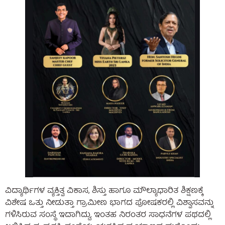
ವಿದ್ಯಾರ್ಥಿಗಳ ವ್ಯಕ್ತಿತ್ವ ವಿಕಾಸ, ಶಿಸ್ತು ಹಾಗೂ ಮೌಲ್ಯಾಧಾರಿತ ಶಿಕ್ಷಣಕ್ಕೆ
ವಿಶೇಷ ಒತ್ತು ನೀಡುತ್ತಾ ಗ್ರಾಮೀಣ ಭಾಗದ ಪೋಷಕರಲ್ಲಿ ವಿಶ್ವಾಸವನ್ನು
ಗಳಿಸಿರುವ ಸಂಸ್ಥೆ ಇದಾಗಿದ್ದು, ಇಂತಹ ನಿರಂತರ ಸಾಧನೆಗಳ ಪಥದಲ್ಲಿ