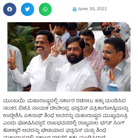
June 30, 2022
ಮುಂಬಯಿ: ಮಹಾರಾಷ್ಟ್ರದಲ್ಲಿ ಸರ್ಕಾರ ರಚಿಸಲು ಹಕ್ಕು ಮಂಡಿಸಿದ
ನಂತರ, ಬಿಜೆಪಿ ನಾಯಕ ದೇವೇಂದ್ರ ಫಡ್ನವಿಸ್ ಪತ್ರಿಕಾಗೋಷ್ಠಿಯನ್ನು
ಉದ್ದೇಶಿಸಿ, ಏಕನಾಥ್ ಶಿಂಧೆ ಅವರನ್ನು ಮಹಾರಾಷ್ಟ್ರದ ಮುಖ್ಯಮಂತ್ರಿ
ಎಂದು ಘೋಷಿಸಿದ್ದಾರೆ. ರಾಜಭವನದಲ್ಲಿ ರಾಜ್ಯಪಾಲ ಭಗತ್ ಸಿಂಗ್
ಕೋಶ್ಯಾರಿ ಅವರನ್ನು ಭೇಟಿಯಾದ ಫಡ್ನವಿಸ್ ಮತ್ತು ಶಿಂಧೆ