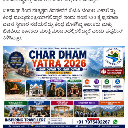
ಮಹಾರಾಷ್ಟ್ರದಲ್ಲಿ ಸರ್ಕಾರ ರಚನೆಗೆ ಹಕ್ಕು ಮಂಡಿಸಿದ್ದಾರೆ.
ಏಕನಾಥ್ ಶಿಂಧೆ ನೇತೃತ್ವದ ಶಿವಸೇನೆಗೆ ಬಿಜೆಪಿ ಬೆಂಬಲ ನೀಡಲಿದ್ದು,
ಶಿಂಧೆ ಮುಖ್ಯಮಂತ್ರಿಯಾಗಲಿದ್ದಾರೆ. ಇಂದು ಸಂಜೆ 7.30 ಕ್ಕೆ ಪ್ರಮಾಣ
ವಚನ ಸ್ವೀಕಾರ ನಡೆಯಲಿದ್ದು, ಶಿಂಧೆ ಜೊತೆಗಿದ್ದ ಶಾಸಕರು ಮತ್ತು
ಬಿಜೆಪಿಯ ಶಾಸಕರು ಮಂತ್ರಿಮಂಡಲದಲ್ಲಿರಲಿದ್ದಾರೆ ಎಂದು ಫಡ್ನವೀಸ್
ತಿಳಿಸಿದ್ದಾರೆ.