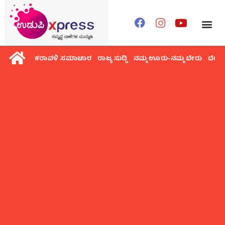
ಕರಾವಳಿ ಸಮಾಚಾರ
ರಾಜ್ಯ ಸುದ್ದಿ
ನಮ್ಮ ಊರು-ನಮ್ಮ ಬೇರು
ದೇಶ