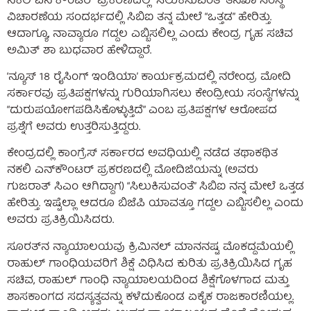
ನಕಲಿ ಎನ್‌ಕೌಂಟರ್ ಪ್ರಕರಣದಲ್ಲಿ “ಸಿಲುಕಿಸುವಂತೆ” ತನಿಖಾ ಸಂಸ್ಥೆ
ವಿಚಾರಣೆಯ ಸಂದರ್ಭದಲ್ಲಿ ಸಿಬಿಐ ತನ್ನ ಮೇಲೆ “ಒತ್ತಡ” ಹೇರಿತ್ತು.
ಆದಾಗ್ಯೂ, ನಾವ್ಯಾರೂ ಗದ್ದಲ ಎಬ್ಬಿಸಲಿಲ್ಲ ಎಂದು ಕೇಂದ್ರ ಗೃಹ ಸಚಿವ
ಅಮಿತ್ ಶಾ ಬುಧವಾರ ಹೇಳಿದ್ದಾರೆ.
‘ನ್ಯೂಸ್ 18 ರೈಸಿಂಗ್ ಇಂಡಿಯಾ’ ಕಾರ್ಯಕ್ರಮದಲ್ಲಿ ನರೇಂದ್ರ ಮೋದಿ
ಸರ್ಕಾರವು ಪ್ರತಿಪಕ್ಷಗಳನ್ನು ಗುರಿಯಾಗಿಸಲು ಕೇಂದ್ರೀಯ ಸಂಸ್ಥೆಗಳನ್ನು
“ದುರುಪಯೋಗಪಡಿಸಿಕೊಳ್ಳುತ್ತಿದೆ” ಎಂಬ ಪ್ರತಿಪಕ್ಷಗಳ ಆರೋಪದ
ಪ್ರಶ್ನೆಗೆ ಅವರು ಉತ್ತರಿಸುತ್ತಿದ್ದರು.
ಕೇಂದ್ರದಲ್ಲಿ ಕಾಂಗ್ರೆಸ್ ಸರ್ಕಾರದ ಅವಧಿಯಲ್ಲಿ ನಡೆದ ತಥಾಕಥಿತ
ನಕಲಿ ಎನ್‌ಕೌಂಟರ್ ಪ್ರಕರಣದಲ್ಲಿ ಮೋದಿಜಿಯನ್ನು (ಅವರು
ಗುಜರಾತ್ ಸಿಎಂ ಆಗಿದ್ದಾಗ) “ಸಿಲುಕಿಸುವಂತೆ” ಸಿಬಿಐ ನನ್ನ ಮೇಲೆ ಒತ್ತಡ
ಹೇರಿತ್ತು. ಇಷ್ಟೆಲ್ಲಾ ಆದರೂ ಬಿಜೆಪಿ ಯಾವತ್ತೂ ಗದ್ದಲ ಎಬ್ಬಿಸಲಿಲ್ಲ ಎಂದು
ಅವರು ಪ್ರತಿಕ್ರಿಯಿಸಿದರು.
ಸೂರತ್‌ನ ನ್ಯಾಯಾಲಯವು ಕ್ರಿಮಿನಲ್ ಮಾನನಷ್ಟ ಮೊಕದ್ದಮೆಯಲ್ಲಿ
ರಾಹುಲ್ ಗಾಂಧಿಯವರಿಗೆ ಶಿಕ್ಷೆ ವಿಧಿಸಿದ ಕುರಿತು ಪ್ರತಿಕ್ರಿಯಿಸಿದ ಗೃಹ
ಸಚಿವ, ರಾಹುಲ್ ಗಾಂಧಿ ನ್ಯಾಯಾಲಯದಿಂದ ಶಿಕ್ಷೆಗೊಳಗಾದ ಮತ್ತು
ಶಾಸಕಾಂಗದ ಸದಸ್ಯತ್ವವನ್ನು ಕಳೆದುಕೊಂಡ ಏಕೈಕ ರಾಜಕಾರಣಿಯಲ್ಲ.