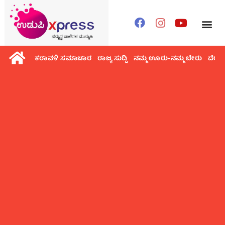
ಕರಾವಳಿ ಸಮಾಚಾರ
ರಾಜ್ಯ ಸುದ್ದಿ
ನಮ್ಮ ಊರು-ನಮ್ಮ ಬೇರು
ದೇಶ