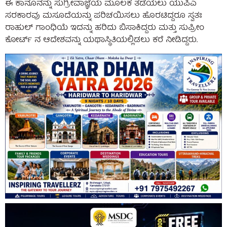
ಈ ಕಾನೂನನ್ನು ಸುಗ್ರೀವಾಜ್ಞೆಯ ಮೂಲಕ ತಡೆಯಲು ಯುಪಿಎ
ಸರಕಾರವು ಮಸೂದೆಯನ್ನು ಪರಿಚಯಿಸಲು ಹೊರಟಿದ್ದರೂ ಸ್ವತಃ
ರಾಹುಲ್ ಗಾಂಧಿಯೆ ಇದನ್ನು ಹರಿದು ಬಿಸಾಕಿದ್ದರು ಮತ್ತು ಸುಪ್ರೀಂ
ಕೋರ್ಟ್ ನ ಆದೇಶವನ್ನು ಯಥಾಸ್ಥಿತಿಯಲ್ಲಿಡಲು ಕರೆ ನೀಡಿದ್ದರು.