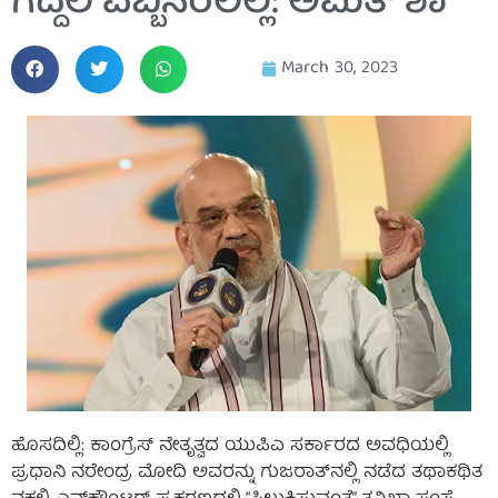
ಗದ್ದಲ ಎಬ್ಬಿಸಿರಲಿಲ್ಲ: ಅಮಿತ್ ಶಾ
March 30, 2023
ಹೊಸದಿಲ್ಲಿ: ಕಾಂಗ್ರೆಸ್ ನೇತೃತ್ವದ ಯುಪಿಎ ಸರ್ಕಾರದ ಅವಧಿಯಲ್ಲಿ
ಪ್ರಧಾನಿ ನರೇಂದ್ರ ಮೋದಿ ಅವರನ್ನು ಗುಜರಾತ್‌ನಲ್ಲಿ ನಡೆದ ತಥಾಕಥಿತ