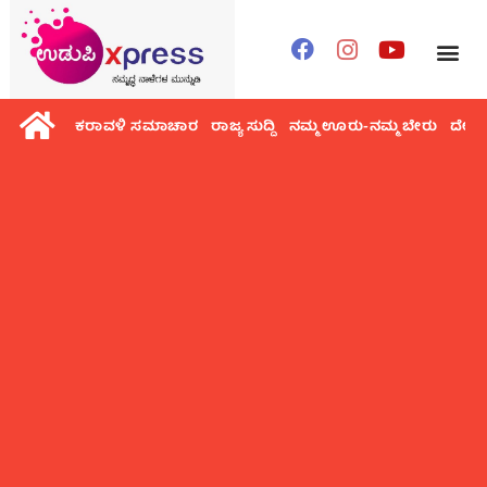
ಕರಾವಳಿ ಸಮಾಚಾರ
ರಾಜ್ಯ ಸುದ್ದಿ
ನಮ್ಮ ಊರು-ನಮ್ಮ ಬೇರು
ದೇಶ