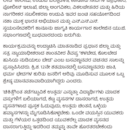
ಲೀಡ್ ಕಾಲೇಜು, ಉಡುಪಿ ಜಿಲ್ಲಾಡಳಿತ, ಕಾನೂನು ಸೇವೆಗಳ ಪ್ರಾಧಿಕಾರ,
ಪೋಲೀಸ್ ಇಲಾಖೆ, ಜಿಲ್ಲಾ ಅಂಗವಿಕಲ, ವಿಕಲಚೇತನರ ಮತ್ತು ಹಿರಿಯ
ನಾಗರೀಕರ ಸಬಲೀಕರಣ ಉಡುಪಿ ಇವರ ಜಂಟಿ ಸಹಯೋಗದಿಂದ
ನಶಾ ಮುಕ್ತ ಭಾರತ ಅಭಿಯಾನ ಮತ್ತು ಎನ್.ಎಸ್.ಎಸ್.
ಸ್ವಯಂಸೇವಕರಿಗೆ ಕಾನೂನು ಜಾಗೃತಿ ಕಾರ್ಯಗಾರ ಕಾಲೇಜಿನ ಯು.ಜಿ.
ಸಭಾಂಗಣದಲ್ಲಿ ಬುಧವಾರದಂದು ಜರುಗಿತು.
ಕಾರ್ಯಕ್ರಮವನ್ನು ಉದ್ಘಾಟಿಸಿ ಮಾತನಾಡಿದ ಪ್ರಧಾನ ಜಿಲ್ಲಾ ಮತ್ತು
ಸತ್ರ ನ್ಯಾಯಾಧೀಶರಾದ ಶಾಂತವೀರ ಶಿವಪ್ಪ, “ಕಳಬೇಡ, ಕೊಲಬೇಡ
ಹುಸಿಯ ನುಡಿಯಲು ಬೇಡ” ಎಂಬ ಬಸವಣ್ಣನವರ ವಚನದ ಸಾಲನ್ನು
ಪ್ರಸ್ತಾಪಿಸಿದರು. ಕ್ರಿ.ಶ. 12ನೇ ಶತಮಾನದಲ್ಲಿ ಬಸವಣ್ಣನವರು ಜಾತಿ,
ಧರ್ಮ ಭೇದಗಳ ಕುರಿತು ಜನರಿಗೆ ಅರಿವು ಮೂಡಿಸುವ ಮೂಲಕ ಒಬ್ಬ
ಶ್ರೇಷ್ಠ ಮಾನವತಾವಾದಿಯಾಗಿದ್ದರು ಎಂದರು.
‘ಚಿಕಿತ್ಸೆಗಿಂತ ತಡೆಗಟ್ಟುವಿಕೆ ಉತ್ತಮ’ ಎನ್ನುತ್ತಾ ವಿದ್ಯಾರ್ಥಿಗಳು ಮಾದಕ
ವಸ್ತುಗಳಿಗೆ ಬಲಿಯಾಗದೆ, ಕೆಟ್ಟ ವ್ಯಸನಗಳ ದಾಸರಾಗದೆ, ಉತ್ತಮ
ವ್ಯಸನಗಳಾದ ಪುಸ್ತಕ ಓದುವುದು, ಉತ್ತಮ ಚಿಂತನೆ, ಒಳ್ಳೆಯ
ಹವ್ಯಾಸಗಳನ್ನು ಮೈಗೂಡಿಸಿಕೊಳ್ಳಬೇಕು. ಒಂದೇ ವಯಸ್ಸಿನ ಯುವಕರು
ಮತ್ತು ಗೆಳೆಯರ ಒತ್ತಡದಿಂದ ಯುವಕರೆಲ್ಲ ಮಾದಕ ವ್ಯಸನದ
ದಾಸರಾಗುತ್ತಿದ್ದು ಇದರಿಂದ ತಮ್ಮನ್ನು ತಾವೇ ಹೊರತರಬೇಕೆಂದು