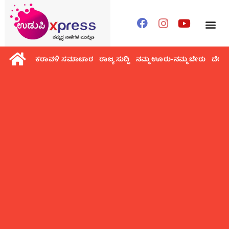
ಕರಾವಳಿ ಸಮಾಚಾರ
ರಾಜ್ಯ ಸುದ್ದಿ
ನಮ್ಮ ಊರು-ನಮ್ಮ ಬೇರು
ದೇಶ