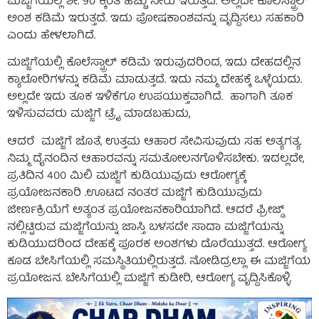
ಮಜ್ಜಿಗೆಯಲ್ಲಿ ಶೇ. 90 ಕ್ಕಿಂತ ಹೆಚ್ಚು ನೀರು ಇರುತ್ತದೆ. ಅಲ್ಲದೇ ಕೊಲೆಸ್ಟ್ರಾಲ್
ಅಂಶ ಕಡಿಮೆ ಇರುತ್ತದೆ. ಇದು ಪೋಷಕಾಂಶವನ್ನು ವೃದ್ದಿಸಲು ಸಹಕಾರಿ
ಎಂದು ಹೇಳಲಾಗಿದೆ.
ಮಜ್ಜಿಗೆಯಲ್ಲಿ ಕೊಲೆಸ್ಟ್ರಾಲ್ ಕಡಿಮೆ ಇರುವುದರಿಂದ, ಇದು ದೇಹದಲ್ಲಿನ
ಕ್ಯಾಲೋರಿಗಳನ್ನು ಕಡಿಮೆ ಮಾಡುತ್ತದೆ. ಇದು ನಮ್ಮ ದೇಹಕ್ಕೆ ಒಳ್ಳೆಯದು.
ಅಲ್ಲದೇ ಇದು ತೂಕ ಇಳಿಕೆಗೂ ಉಪಯುಕ್ತವಾಗಿದೆ. ಹಾಗಾಗಿ ತೂಕ
ಇಳಿಸುವವರು ಮಜ್ಜಿಗೆ ಟ್ರೈ ಮಾಡಬಹುದು,
ಆದರೆ ಮಜ್ಜಿಗೆ ಜೊತೆ, ಉತ್ತಮ ಆಹಾರ ಸೇವಿಸುವುದು ಸಹ ಅತ್ಯಗತ್ಯ.
ನಿಮ್ಮ ದೈನಂದಿನ ಆಹಾರವನ್ನು ಸಮತೋಲನಗೊಳಿಸಬೇಕು. ಇದಲ್ಲದೇ,
ಪ್ರತಿದಿನ 400 ಮಿಲಿ ಮಜ್ಜಿಗೆ ಕುಡಿಯುವುದು ಆರೋಗ್ಯಕ್ಕೆ
ಪ್ರಯೋಜನಕಾರಿ .ಊಟದ ನಂತರ ಮಜ್ಜಿಗೆ ಕುಡಿಯುವುದು
ಜೀರ್ಣಕ್ರಿಯೆಗೆ ಅತ್ಯಂತ ಪ್ರಯೋಜನಕಾರಿಯಾಗಿದೆ. ಆದರೆ ಫ್ರೀಜ್ಡ್
ನಲ್ಲಿಟ್ಟಿರುವ ಮಜ್ಜಿಗೆಯನ್ನು ಜಾಸ್ತಿ ಬಳಸದೇ ಸಾದಾ ಮಜ್ಜಿಗೆಯನ್ನು
ಕುಡಿಯುದರಿಂದ ದೇಹಕ್ಕೆ ಪೂರಕ ಅಂಶಗಳು ದೊರೆಯುತ್ತದೆ. ಆರೋಗ್ಯ
ಕೂಡ ಬೇಸಿಗೆಯಲ್ಲಿ ಸಮಸ್ಥಿತಿಯಲ್ಲಿರುತ್ತದೆ. ನೋಡಿದ್ರಲ್ಲಾ ಈ ಮಜ್ಜಿಗೆಯ
ಪ್ರಯೋಜನ. ಬೇಸಿಗೆಯಲ್ಲಿ ಮಜ್ಜಿಗೆ ಕುಡೀರಿ, ಆರೋಗ್ಯ ವೃದ್ದಿಸಿಕೊಳ್ಳಿ.