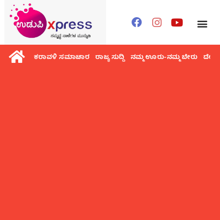
ಕರಾವಳಿ ಸಮಾಚಾರ
ರಾಜ್ಯ ಸುದ್ದಿ
ನಮ್ಮ ಊರು-ನಮ್ಮ ಬೇರು
ದೇಶ