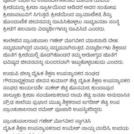
ಪೂರ್ವ ವಿಭಾಗದ ಉಪನಿರ್ದೇಶಕರಾದ ಮಾರುತಿ ಯವರು
ಕ್ರೀಡೆಯನ್ನು ಕ್ರೀಡಾ ಸ್ಫೂರ್ತಿಯಿಂದ ಆಡಿದರೆ ಅದರ ಸಂತೋಷ
ಕ್ರೀಡಾಪಟುವಿಗೆ ಸಿಗುತ್ತದೆ. ಕ್ರೀಡೆಯಿಂದ ಪ್ರಾಮಾಣಿಕತೆ, ಶಿಸ್ತು,
ಹೊಂದಾಣಿಕೆ ಜೀವನವನ್ನು ರೂಪಿಸಿಕೊಳ್ಳಲು ಸಾಧ್ಯ,ಜನತಾ ಸಂಸ್ಥೆ
ಕ್ರೀಡೆಗೆ ಹಲವಾರು ವಿದ್ಯಾರ್ಥಿಗಳನ್ನು ರೂಪಿಸಿದೆ ಎಂದರು.
ಕಾಲೇಜಿನ ಪ್ರಾಂಶುಪಾಲ ಗಣೇಶ್ ಮೊಗವೀರ ಮಾತನಾಡಿ ದೇಹ
ಸದೃಢವಾಗಿದ್ದರೆ ಮನಸ್ಸು ಸದೃಢವಾಗಿರುತ್ತದೆ. ವಿದ್ಯಾರ್ಥಿಗಳು ಶಿಕ್ಷಣದ
ಜೊತೆಗೆ ಕ್ರೀಡೆಯಲ್ಲಿ ತೊಡಗಿಕೊಂಡರೆ ತಮ್ಮ ಆರೋಗ್ಯದ ಜೊತೆಗೆ
ಭವಿಷ್ಯದ ಜೀವನವನ್ನು ಸುಂದರವಾಗಿ ಇಟ್ಟುಕೊಳ್ಳಬಹುದು ಎಂದರು.
ಉಡುಪಿ ಜಿಲ್ಲಾ ದೈಹಿಕ ಶಿಕ್ಷಣ ಉಪನ್ಯಾಸಕರ ಸಂಘದ
ಗೌರವಾಧ್ಯಕ್ಷರಾದ ಜೀವನ ಕುಮಾರ್ ಶೆಟ್ಟಿ, ದೈಹಿಕ ಶಿಕ್ಷಣ ಉಪನ್ಯಾಸಕರ
ಸಂಘದ ಕಾರ್ಯದರ್ಶಿ ಸುಕೇಶ್ ಶೆಟ್ಟಿ ಹೊಸಮಠ, ಕುಂದಾಪುರ
ತಾಲ್ಲೂಕು ಕ್ರೀಡಾ ಸಂಯೋಜಕರಾದ ರಾಮ ಶೆಟ್ಟಿ, ಜನತಾ ಅನುದಾನಿತ
ಪ್ರೌಢ ಶಾಲೆಯ ಪ್ರಭಾರ ಮುಖ್ಯ ಶಿಕ್ಷಕರಾದ ಜಗದೀಶ್ ಶೆಟ್ಟಿ, ಉಪ
ಪ್ರಾಂಶುಶಾಲರಾದ ರಮೇಶ್ ಪೂಜಾರಿ ಉಪಸ್ಥಿತರಿದ್ದರು.
ಪ್ರಾಂಶುಪಾಲರಾದ ಗಣೇಶ್ ಮೊಗವೀರ ಸ್ವಾಗತಿಸಿ
ದೈಹಿಕ ಶಿಕ್ಷಣ ಉಪನ್ಯಾಸಕರಾದ ಉಮೇಶ್ ನಾಯ್ಕ ವಂದಿಸಿ, ಉದಯ