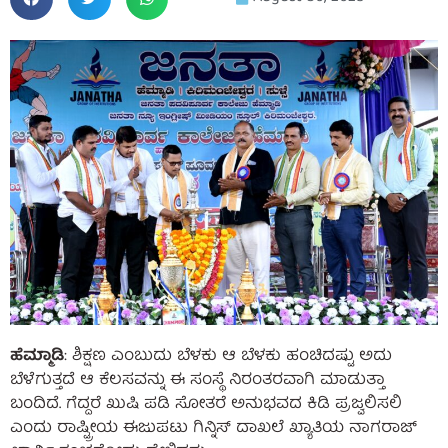
ಹೆಮ್ಮಾಡಿ
: ಶಿಕ್ಷಣ ಎಂಬುದು ಬೆಳಕು ಆ ಬೆಳಕು ಹಂಚಿದಷ್ಟು ಅದು
ಬೆಳೆಗುತ್ತದೆ ಆ ಕೆಲಸವನ್ನು ಈ ಸಂಸ್ಥೆ ನಿರಂತರವಾಗಿ ಮಾಡುತ್ತಾ
ಬಂದಿದೆ. ಗೆದ್ದರೆ ಖುಷಿ ಪಡಿ ಸೋತರೆ ಅನುಭವದ ಕಿಡಿ ಪ್ರಜ್ವಲಿಸಲಿ
ಎಂದು ರಾಷ್ಟ್ರೀಯ ಈಜುಪಟು ಗಿನ್ನಿಸ್ ದಾಖಲೆ ಖ್ಯಾತಿಯ ನಾಗರಾಜ್