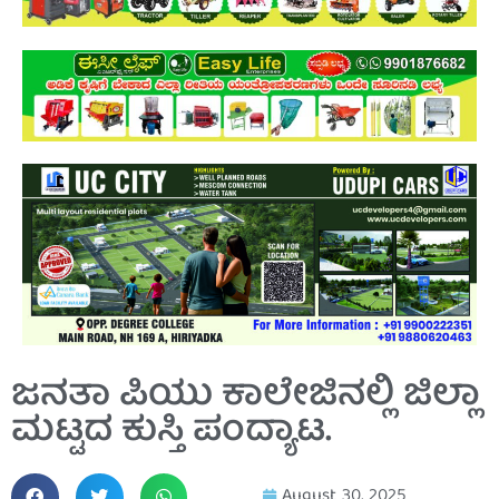
ಜನತಾ ಪಿಯು ಕಾಲೇಜಿನಲ್ಲಿ ಜಿಲ್ಲಾ
ಮಟ್ಟದ ಕುಸ್ತಿ ಪಂದ್ಯಾಟ.
August 30, 2025