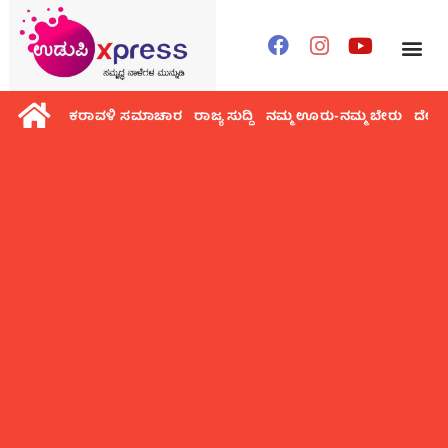
ಕರಾವಳಿ ಸಮಾಚಾರ
ರಾಜ್ಯ ಸುದ್ದಿ
ನಮ್ಮ ಊರು-ನಮ್ಮ ಬೇರು
ದೇಶ