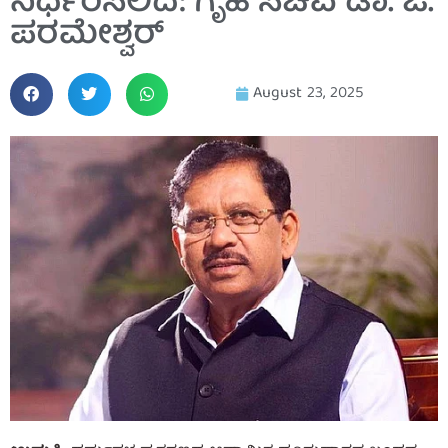
ನಿರ್ಧರಿಸಲಿದೆ: ಗೃಹ ಸಚಿವ ಡಾ. ಜಿ.
ಪರಮೇಶ್ವರ್
August 23, 2025