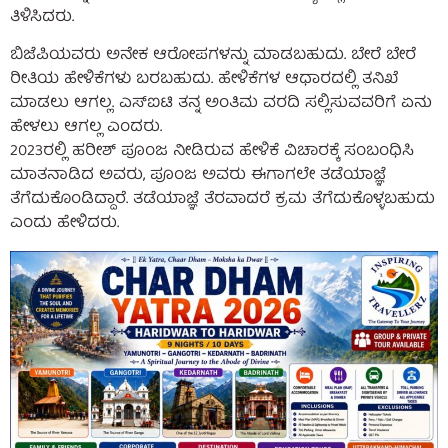
ತಿಳಿಸಿದರು.
ಬಿಜೆಪಿಯವರು ಅನೇಕ ಆರೋಪಗಳನ್ನು ಮಾಡಬಹುದು‌. ಬೇರೆ ಬೇರೆ
ರೀತಿಯ ಹೇಳಿಕೆಗಳು ಬರಬಹುದು. ಹೇಳಿಕೆಗಳ ಆಧಾರದಲ್ಲಿ ತನಿಖೆ
ಮಾಡಲು ಆಗಲ್ಲ. ಎಸ್ಐಟಿ ತನ್ನ ಅಂತಿಮ ವರದಿ ಸಲ್ಲಿಸುವವರಿಗೆ ಏನು
ಹೇಳಲು ಆಗಲ್ಲ ಎಂದರು.
2023ರಲ್ಲಿ ಹರೀಶ್ ಪೂಂಜ ನೀಡಿರುವ ಹೇಳಿಕೆ ವಿಚಾರಕ್ಕೆ ಸಂಬಂಧಿಸಿ
ಮಾತನಾಡಿದ ಅವರು, ಪೂಂಜ ಅವರು ಈಗಾಗಲೇ ತಡೆಯಾಜ್ಞೆ
ತೆಗೆದುಕೊಂಡಿದ್ದಾರೆ. ತಡೆಯಾಜ್ಞೆ ತೆರವಾದರೆ ಕ್ರಮ ತೆಗೆದುಕೊಳ್ಳಬಹುದು
ಎಂದು ಹೇಳಿದರು.