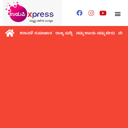
ಕರಾವಳಿ ಸಮಾಚಾರ
ರಾಜ್ಯ ಸುದ್ದಿ
ನಮ್ಮ ಊರು-ನಮ್ಮ ಬೇರು
ದೇಶ