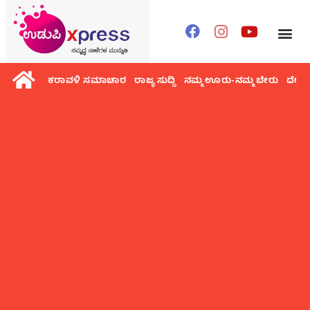
ಕರಾವಳಿ ಸಮಾಚಾರ
ರಾಜ್ಯ ಸುದ್ದಿ
ನಮ್ಮ ಊರು-ನಮ್ಮ ಬೇರು
ದೇಶ