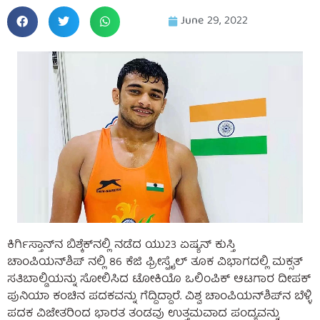
June 29, 2022
ಕಿರ್ಗಿಸ್ತಾನ್‌ನ ಬಿಶ್ಕೆಕ್‌ನಲ್ಲಿ ನಡೆದ ಯು23 ಏಷ್ಯನ್ ಕುಸ್ತಿ
ಚಾಂಪಿಯನ್‌ಶಿಪ್ ನಲ್ಲಿ 86 ಕೆಜಿ ಫ್ರೀಸ್ಟೈಲ್ ತೂಕ ವಿಭಾಗದಲ್ಲಿ ಮಕ್ಸತ್
ಸತಿಬಾಲ್ಡಿಯನ್ನು ಸೋಲಿಸಿದ ಟೋಕಿಯೊ ಒಲಿಂಪಿಕ್ ಆಟಗಾರ ದೀಪಕ್
ಪುನಿಯಾ ಕಂಚಿನ ಪದಕವನ್ನು ಗೆದ್ದಿದ್ದಾರೆ. ವಿಶ್ವ ಚಾಂಪಿಯನ್‌ಶಿಪ್‌ನ ಬೆಳ್ಳಿ
ಪದಕ ವಿಜೇತರಿಂದ ಭಾರತ ತಂಡವು ಉತ್ತಮವಾದ ಪಂದ್ಯವನ್ನು