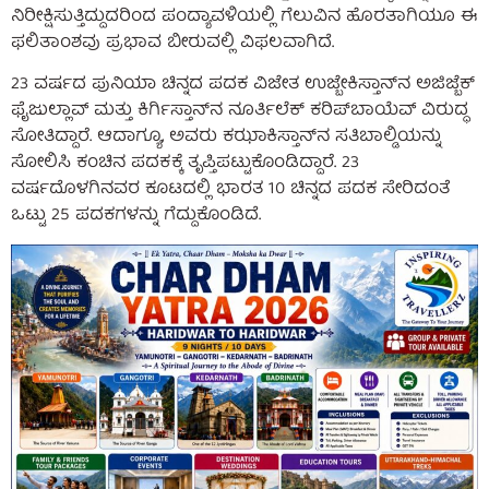
ನಿರೀಕ್ಷಿಸುತ್ತಿದ್ದುದರಿಂದ ಪಂದ್ಯಾವಳಿಯಲ್ಲಿ ಗೆಲುವಿನ ಹೊರತಾಗಿಯೂ ಈ
ಫಲಿತಾಂಶವು ಪ್ರಭಾವ ಬೀರುವಲ್ಲಿ ವಿಫಲವಾಗಿದೆ.
23 ವರ್ಷದ ಪುನಿಯಾ ಚಿನ್ನದ ಪದಕ ವಿಜೇತ ಉಜ್ಬೇಕಿಸ್ತಾನ್‌ನ ಅಜಿಜ್ಬೆಕ್
ಫೈಜುಲ್ಲಾವ್ ಮತ್ತು ಕಿರ್ಗಿಸ್ತಾನ್‌ನ ನೂರ್ತಿಲೆಕ್ ಕರಿಪ್‌ಬಾಯೆವ್ ವಿರುದ್ಧ
ಸೋತಿದ್ದಾರೆ. ಆದಾಗ್ಯೂ, ಅವರು ಕಝಾಕಿಸ್ತಾನ್‌ನ ಸತಿಬಾಲ್ಡಿಯನ್ನು
ಸೋಲಿಸಿ ಕಂಚಿನ ಪದಕಕ್ಕೆ ತೃಪ್ತಿಪಟ್ಟುಕೊಂಡಿದ್ದಾರೆ. 23
ವರ್ಷದೊಳಗಿನವರ ಕೂಟದಲ್ಲಿ ಭಾರತ 10 ಚಿನ್ನದ ಪದಕ ಸೇರಿದಂತೆ
ಒಟ್ಟು 25 ಪದಕಗಳನ್ನು ಗೆದ್ದುಕೊಂಡಿದೆ.