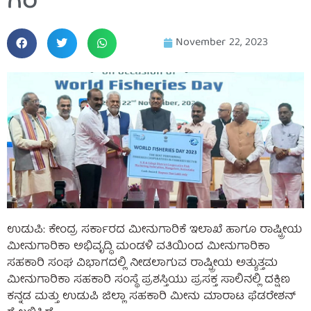
ಗರಿ
November 22, 2023
ಉಡುಪಿ: ಕೇಂದ್ರ ಸರ್ಕಾರದ ಮೀನುಗಾರಿಕೆ ಇಲಾಖೆ ಹಾಗೂ ರಾಷ್ಟ್ರೀಯ
ಮೀನುಗಾರಿಕಾ ಅಭಿವೃದ್ಧಿ ಮಂಡಳಿ ವತಿಯಿಂದ ಮೀನುಗಾರಿಕಾ
ಸಹಕಾರಿ ಸಂಘ ವಿಭಾಗದಲ್ಲಿ ನೀಡಲಾಗುವ ರಾಷ್ಟ್ರೀಯ ಅತ್ಯುತ್ತಮ
ಮೀನುಗಾರಿಕಾ ಸಹಕಾರಿ ಸಂಸ್ಥೆ ಪ್ರಶಸ್ತಿಯು ಪ್ರಸಕ್ತ ಸಾಲಿನಲ್ಲಿ ದಕ್ಷಿಣ
ಕನ್ನಡ ಮತ್ತು ಉಡುಪಿ ಜಿಲ್ಲಾ ಸಹಕಾರಿ ಮೀನು ಮಾರಾಟ ಫೆಡರೇಶನ್