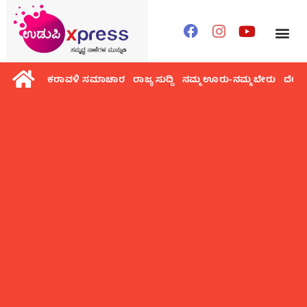
ಕರಾವಳಿ ಸಮಾಚಾರ
ರಾಜ್ಯ ಸುದ್ದಿ
ನಮ್ಮ ಊರು-ನಮ್ಮ ಬೇರು
ದೇಶ