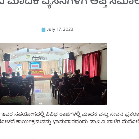
ಂದ ಮಾದಕ ವ್ಯಸನಿಗಳಿಗೆ ಆಪ್ತ ಸ
July 17, 2023
್ರೆ ಇವರ ಸಹಯೋಗದಲ್ಲಿ ವಿವಿಧ ಠಾಣೆಗಳಲ್ಲಿ ಮಾದಕ ವಸ್ತು ಸೇವನೆ ಪ್ರ
ೋಚನೆ ಕಾರ್ಯಕ್ರಮವನ್ನು ಭಾನುವಾರದಂದು ಡಾ.ಎ.ವಿ ಬಾಳಿಗ ಮೆಮೋರಿಯಲ