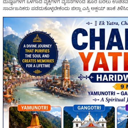
ದುಷ್ಚಟಗಳಿಗೆ ಒಳಗಾದ ವ್ಯಕ್ತಿಗಳಿಗೆ ವ್ಯಸನಗಳಿಂದ ಹೊರ ಬರಲು ಉಚಿತ
ಸಾರ್ವಜನಿಕರು ಪಡೆದುಕೊಳ್ಳಬೇಕೆಂದು ಜಿಲ್ಲಾ ಎಸ್ಪಿ ಅಕ್ಷಯ್ ಹಾಕೆ ತಿಳಿಸಿದ್ದ