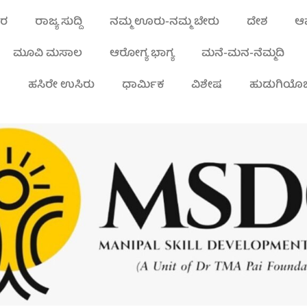
ಾರ
ರಾಜ್ಯ ಸುದ್ದಿ
ನಮ್ಮ ಊರು-ನಮ್ಮ ಬೇರು
ದೇಶ
ಆಪ
ಮೂವಿ ಮಸಾಲ
ಆರೋಗ್ಯ ಭಾಗ್ಯ
ಮನೆ-ಮನ-ನೆಮ್ಮದಿ
ಾ
ಹಸಿರೇ ಉಸಿರು
ಧಾರ್ಮಿಕ
ವಿಶೇಷ
ಹುಡುಗಿಯೊಬ