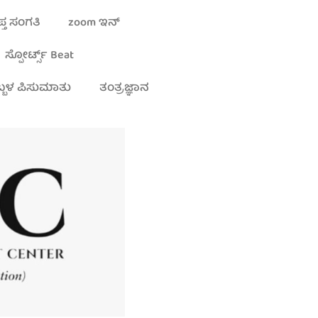
್ತ ಸಂಗತಿ
zoom ಇನ್
ಸ್ಪೋರ್ಟ್ಸ್ Beat
್ಬಳ ಪಿಸುಮಾತು
ತಂತ್ರಜ್ಞಾನ