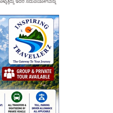
ಳ್ಳುತ್ತಿದ್ದು ಇದರ ಸದುಪಯೋಗವನ್ನು