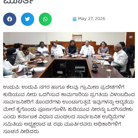
ಮೂರ್ತಿ
May 27, 2026
ಉಡುಪಿ: ಉಡುಪಿ ನಗರ ಹಾಗೂ ಕೆಲವು ಗ್ರಾಮೀಣ ಪ್ರದೇಶಗಳಿಗೆ
ಕುಡಿಯುವ ನೀರು ಒದಗಿಸುವ ಕಾಮಗಾರಿಯ ಪ್ರಗತಿಯ ವಿಳಂಬದಿoದ
ಸಾರ್ವಜನಿಕರಿಗೆ ತೊಂದರೆಗಳು ಉಂಟಾಗುತ್ತವೆ. ಇವುಗಳನ್ನು ಆದ್ಯತೆಯ
ಮೇಲೆ ಕೈಗೊಂಡು ಪೂರ್ಣಗೊಳಿಸಿ ಕುಡಿಯುವ ನೀರನ್ನು ಒದಗಿಸಬೇಕು
ಎಂದು ಕರ್ನಾಟಕ ವಿಧಾನ ಮಂಡಲದ ಸಾರ್ವಜನಿಕ ಉದ್ದಿಮೆಗಳ
ಸಮಿತಿಯ ಅಧ್ಯಕ್ಷರಾದ ಟಿ. ರಘು ಮೂರ್ತಿರವರು ಅಧಿಕಾರಿಗಳಿಗೆ
ಸೂಚನೆ ನೀಡಿದರು.