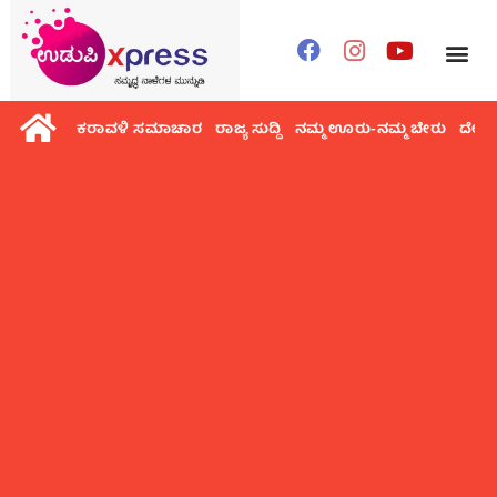
ಕರಾವಳಿ ಸಮಾಚಾರ
ರಾಜ್ಯ ಸುದ್ದಿ
ನಮ್ಮ ಊರು-ನಮ್ಮ ಬೇರು
ದೇಶ