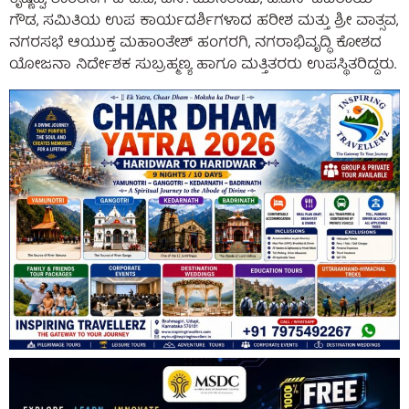
ಗೌಡ, ಸಮಿತಿಯ ಉಪ ಕಾರ್ಯದರ್ಶಿಗಳಾದ ಹರೀಶ ಮತ್ತು ಶ್ರೀ ವಾತ್ಸವ,
ನಗರಸಭೆ ಆಯುಕ್ತ ಮಹಾಂತೇಶ್ ಹಂಗರಗಿ, ನಗರಾಭಿವೃದ್ಧಿ ಕೋಶದ
ಯೋಜನಾ ನಿರ್ದೇಶಕ ಸುಬ್ರಹ್ಮಣ್ಯ ಹಾಗೂ ಮತ್ತಿತರರು ಉಪಸ್ಥಿತರಿದ್ದರು.