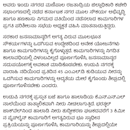
ಅವರು ಇಂದು ನಗರದ ಮಣಿಪಾಲ ರಜತಾದ್ರಿಯ ಜಿಲ್ಲಾಧಿಕಾರಿ ಕಚೇರಿ
ಸಭಾಂಗಣದಲ್ಲಿ ನಡೆದ ಕರ್ನಾಟಕ ನಗರ ಮೂಲ ಸೌಕರ್ಯ ಅಭಿವೃದ್ಧಿ
ಹಾಗೂ ಹಣಕಾಸು ನಿಗಮದ ವತಿಯಿಂದ ನಡೆಸಲಾದ ಕಾಮಗಾರಿಗಳ
ಪ್ರಗತಿ ಪರಿಶೀಲನಾ ಸಭೆಯ ಅಧ್ಯಕ್ಷತೆ ವಹಿಸಿ ಮಾತನಾಡುತ್ತಿದ್ದರು.
ಸರಕಾರ ಜನಸಾಮಾನ್ಯರಿಗೆ ಅಗತ್ಯ ವಿರುವ ಮೂಲಭೂತ
ಸೌಕರ್ಯಗಳನ್ನು ಒದಗಿಸುವ ಉದ್ದೇಶದಿಂದ ಅನೇಕ ಯೋಜನೆಗಳು
ಹಾಗೂ ಕಾಮಗಾರಿಗಳನ್ನು ಕೈಗೊಳ್ಳುತ್ತದೆ. ಕಾಮಗಾರಿಗಳನ್ನು ನಿಗದಿತ
ಕಾಲಾವಧಿಯಲ್ಲಿ ವಿಳಂಬವಿಲ್ಲದೆ ಪೂರ್ಣಗೊಳಿಸಿ, ಜನಸಾಮಾನ್ಯರ
ಸದುಪಯೋಗಕ್ಕೆ ಅವಕಾಶ ಮಾಡಿಕೊಡಬೇಕು. ಉಡುಪಿ ನಗರಕ್ಕೆ
ವಾರಾಹಿ ನದಿಯಿಂದ ಪ್ರತಿದಿನ 45 ಎಂ.ಎಲ್.ಡಿ ಕುಡಿಯುವ ನೀರನ್ನು
ಒದಗಿಸುವ ಕಾಮಗಾರಿಗಳನ್ನು ಆದ್ಯತೆಯ ಮೇಲೆ ಕೈಗೊಂಡು ಶೀಘ್ರದಲ್ಲಿ
ಪೂರ್ಣಗೊಳಿಸಬೇಕು ಎಂದರು.
ಉಡುಪಿ ನಗರಕ್ಕೆ ಪ್ರಸ್ತುತ ಬಜೆ ಹಾಗೂ ಹಾಲಾಡಿಯ ಕೆ.ಎನ್.ಎನ್.ಎಲ್
ನಾಲೆಯಿಂದ ತಾತ್ಕಾಲಿಕವಾಗಿ ನೀರು ನೀಡಲಾಗುತ್ತಿದೆ. ಭರತ್ಕಲ್
ಜಾಕ್‌ವೆಲ್‌ನಿಂದ ಹಾಲಾಡಿ ನೀರು ಶುದ್ದೀಕರಣ ಘಟಕದವರೆಗೆ 3 ಕಿ.ಮೀ
ನ ಪೈಪ್‌ಲೈನ್ ಕಾಮಗಾರಿಗೆ ಅಗತ್ಯವಿರುವ ಭೂ ಸ್ವಾಧೀನ
ಪ್ರಕ್ರಿಯೆಯನ್ನು ಪೂರ್ಣಗೊಳಿಸಿ, ಕಾಮಗಾರಿಯನ್ನು ಶೀಘ್ರದಲ್ಲಿಯೇ