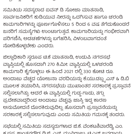
ಸಮಿತಿಯ ಸದಸ್ಯರಾದ ಐವನ್ ಡಿ ಸೋಜಾ ಮಾತನಾಡಿ,
ಸಾರ್ವಜನಿಕರಿಗೆ ಕುಡಿಯುವ ನೀರನ್ನು ಒದಗಿಸುವ ಹಾಗೂ ಚರಂಡಿ
ಕಾಮಗಾರಿಗಳನ್ನು ಪೂರ್ಣಗೊಳಿಸಲು 5 ರಿಂದ 6 ವಷ ತೆಗೆದುಕೊಂಡರೆ
ಜನರಿಗೆ ಸಮಸ್ಯೆಗಳು ಉಂಟಾಗುತ್ತವೆ. ಕಾಮಗಾರಿಯನ್ನು ಗಂಭೀರವಾಗಿ
ಪರಿಗಣಿಸಿ, ಅಡಚಣೆಗಳನ್ನು ಬಗೆಹರಿಸಿ, ವಿಳಂಬವಾಗದಂತೆ
ನೋಡಿಕೊಳ್ಳಬೇಕು ಎಂದರು.
ಜಿಲ್ಲಾಧಿಕಾರಿ ಸ್ವರೂಪ ಟಿ.ಕೆ ಮಾತನಾಡಿ, ಉಡುಪಿ ನಗರಸಭೆ
ವ್ಯಾಪ್ತಿಯಲ್ಲಿ ಹೊಸದಾಗಿ 270 ಕಿ.ಮೀ. ವ್ಯಾಪ್ತಿಯಲ್ಲಿ ಒಳಚರಂಡಿ
ಕಾಮಗಾರಿ ಕೈಗೊಳ್ಳಲು ಈ ಹಿಂದೆ 2021 ರಲ್ಲಿ 330 ಕೋಟಿ ರೂ.
ಅಂದಾಜು ವೆಚ್ಚದ ಯೋಜನಾ ವರದಿಯನ್ನು ಕೆ.ಯು.ಡಬ್ಲ್ಯ .ಎಸ್ & ಡಿ.ಬಿ
ಮೂಲಕ ತಯಾರಿಸಿ, ನಗರಸಭೆಯ ಮುಖಾಂತರ ಸರಕಾರಕ್ಕೆ ಪ್ರಸ್ತಾವನೆ
ಸಲ್ಲಿಸಲಾಗಿತ್ತು. ಆದರೆ ಈ ವ್ಯಾಪ್ತಿಯಲ್ಲಿ ಗುಡ್ಡ-ಗಾಡು, ತಗ್ಗು
ಪ್ರದೇಶವಾದ್ದರಿಂದ ಅಂದಾಜು ವೆಚ್ಚವು ಜಾಸ್ತಿ ಇದ್ದ ಕಾರಣ
ಅನುಮೋದನೆ ದೊರಕಿರುವುದಿಲ್ಲ. ಹೊಸದಾಗಿ ಪ್ರಸ್ತಾವನೆಯನ್ನು
ಸರಕಾರಕ್ಕೆ ಸಲ್ಲಿಸಲಾಗುವುದು ಎಂದು ಸಮಿತಿಯ ಗಮನಕ್ಕೆ ತಂದರು.
ಸಭೆಯಲ್ಲಿ ಸಮಿತಿಯ ಸದಸ್ಯರುಗಳಾದ ಜಿ.ಕೆ. ವೆಂಕಟಶಿವಾರೆಡ್ಡಿ, ಎಂ.
ಕೃಷ್ಣಪ್ಪ, ಶಾಂತನಗೌಡ ಡಿ.ಜಿ, ಎಸ್. ಮುನಿರಾಜು, ಟಿ.ಎನ್ ಜವರಾಯ