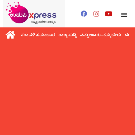
ಕರಾವಳಿ ಸಮಾಚಾರ
ರಾಜ್ಯ ಸುದ್ದಿ
ನಮ್ಮ ಊರು-ನಮ್ಮ ಬೇರು
ದೇಶ