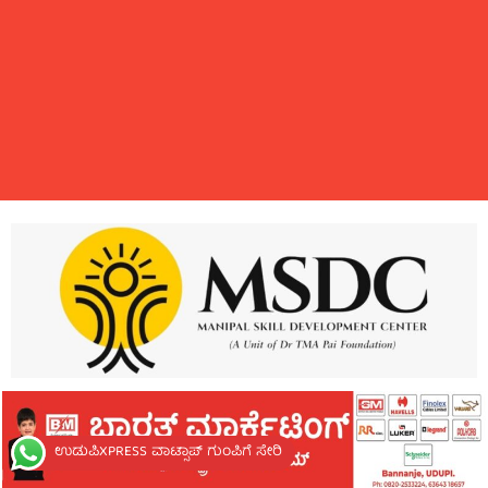
ಉಡುಪಿXPRESS ವಾಟ್ಸಾಪ್ ಗುಂಪಿಗೆ ಸೇರಿ