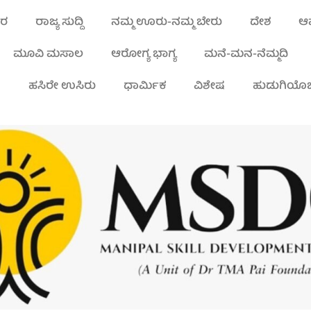
ಾರ
ರಾಜ್ಯ ಸುದ್ದಿ
ನಮ್ಮ ಊರು-ನಮ್ಮ ಬೇರು
ದೇಶ
ಆಪ
ಮೂವಿ ಮಸಾಲ
ಆರೋಗ್ಯ ಭಾಗ್ಯ
ಮನೆ-ಮನ-ನೆಮ್ಮದಿ
ಾ
ಹಸಿರೇ ಉಸಿರು
ಧಾರ್ಮಿಕ
ವಿಶೇಷ
ಹುಡುಗಿಯೊಬ