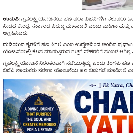
ಉಡುಪಿ
: ಗೃಹಲಕ್ಷ್ಮಿ ಯೋಜನೆಯ ಹಣ ಫಲಾನುಭವಿಗಳಿಗೆ ತಲುಪಲು ಒ
ನೀಡದ ಕೇಂದ್ರ ಸರ್ಕಾರದ ವಿರುದ್ಧ ಮಾತಾಡಲಿ ಎಂದು ಮಹಿಳಾ ಮತ್ತು ಮಕ್
ಆಗ್ರಹಿಸಿದರು.
ದುಡಿಯುವ ಕೈಗಳಿಗೆ ಹಣ ಸಿಗಲಿ ಎಂಬ ಉದ್ದೇಶದಿಂದ ಅಂದಿನ ಪ್ರಧಾ
ಯೋಜನೆಯಲ್ಲಿ ಕೆಲಸ ಮಾಡುತ್ತಿರುವ ಗುತ್ತಿಗೆ ನೌಕರರಿಗೆ ಸಂಬಳ ಆಗಿಲ್ಲ 
ಗೃಹಲಕ್ಷ್ಮಿ ಯೋಜನೆ ನಿರಂತರವಾಗಿ ನಡೆಯುತ್ತಿದ್ದು, ಒಂದು ತಿಂಗಳು ಹಣ 
ಬಿಜೆಪಿ ನಾಯಕರು ನರೇಗಾ ಯೋಜನೆಯ ಹಣ ಬಿಡುಗಡೆ ಮಾಡಿಸಲಿ ಎ