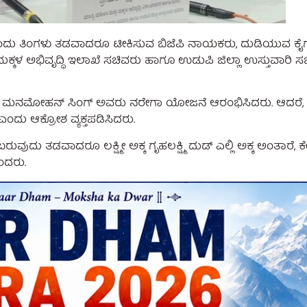
ಂದು ತಿಂಗಳು ತಡವಾದರೂ ಟೀಕಿಸುವ ಬಿಜೆಪಿ ನಾಯಕರು, ದುಡಿಯುವ ಕೈ
ಕಳ ಅಭಿವೃದ್ಧಿ ಇಲಾಖೆ ಸಚಿವರು ಹಾಗೂ ಉಡುಪಿ ಜಿಲ್ಲಾ ಉಸ್ತುವಾರಿ ಸಚಿವ
ನಿ ಮನಮೋಹನ್ ಸಿಂಗ್ ಅವರು ನರೇಗಾ ಯೋಜನೆ ಆರಂಭಿಸಿದರು. ಆದರೆ, 
ಎಂದು ಆಕ್ರೋಶ ವ್ಯಕ್ತಪಡಿಸಿದರು.
ಬರುವುದು ತಡವಾದರೂ ಲಕ್ಷ್ಮೀ ಅಕ್ಕ ಗೃಹಲಕ್ಷ್ಮಿ ದುಡ್ ಎಲ್ಲಿ ಅಕ್ಕ ಅಂತ
ಂದರು.