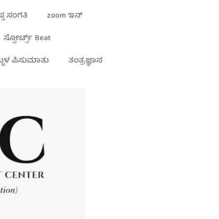
್ತ ಸಂಗತಿ
zoom ಇನ್
ಸ್ಪೋರ್ಟ್ಸ್ Beat
್ಬಳ ಪಿಸುಮಾತು
ತಂತ್ರಜ್ಞಾನ