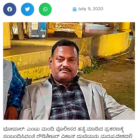
July 9, 2020
ಭೋಪಾಲ್: ಎಂಟು ಮಂದಿ ಪೊಲೀಸರ ಹತ್ಯೆ ಮಾಡಿದ ಪ್ರಕರಣಕ್ಕೆ
ಸಂಬಂಧಿಸಿದಂತೆ ರೌಡಿಶೀಟರ್ ವಿಕಾಸ್ ದುಬೆಯನ್ನು ಮಧ್ಯಪ್ರದೇಶದಲ್ಲಿ