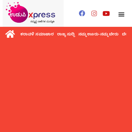
ಕರಾವಳಿ ಸಮಾಚಾರ
ರಾಜ್ಯ ಸುದ್ದಿ
ನಮ್ಮ ಊರು-ನಮ್ಮ ಬೇರು
ದೇಶ