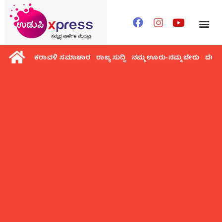
ಕರಾವಳಿ ಸಮಾಚಾರ
ರಾಜ್ಯ ಸುದ್ದಿ
ನಮ್ಮ ಊರು-ನಮ್ಮ ಬೇರು
ದೇಶ