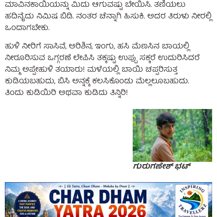
ಮಾವಿನಕಾಯಿಯನ್ನು ಮಿದು ಆಗುವಷ್ಟು ಬೇಯಿಸಿ. ತಣಿಯಲು
ಹದಿನೈದು ನಿಮಿಷ ಬಿಡಿ. ನಂತರ ಚೆನ್ನಾಗಿ ಹಿಸುಕಿ. ಅದರ ತಿರುಳು ನೀರಲ್ಲಿ
ಒಂದಾಗಬೇಕು.
ಹುಳಿ ನೀರಿಗೆ ಸಾಸಿವೆ, ಅರಿಶಿನ, ಇಂಗು, ಹಸಿ ಮೆಣಸಿನ ಬಾಯಲ್ಲಿ
ನೀರೂರಿಸುವ ಒಗ್ಗರಣೆ ಲೇಪಿಸಿ ತಕ್ಕಷ್ಟು ಉಪ್ಪು ಸಕ್ಕರೆ ಉದುರಿಸಿದರೆ
ನಿಮ್ಮ ಅಪ್ಪೇಹುಳಿ ತಯಾರು! ಮಳೆಯಲ್ಲಿ ಬಾಯಿ ಚಪ್ಪರಿಸುತ್ತ
ಕುಡಿಯಬಹುದು, ಬಿಸಿ ಅನ್ನಕ್ಕೆ ಕಲಸಿಕೊಂಡು ಮೆಲ್ಲಲೂಬಹುದು.
ತಿಂದು ಕುಡಿಯಿರಿ ಅಥವಾ ಕುಡಿದು ತಿನ್ನಿರಿ!
ಗುರುಗಣೇಶ್ ಭಟ್