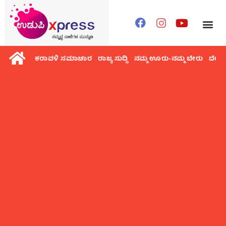
ಕರಾವಳಿ ಸಮಾಚಾರ
ರಾಜ್ಯ ಸುದ್ದಿ
ನಮ್ಮ ಊರು-ನಮ್ಮ ಬೇರು
ದೇಶ