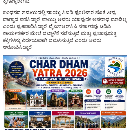
ಕೈಗೊಳ್ಳಲಾಗಿದೆ.
ಬಂಧನದ ಸಮಯದಲ್ಲಿ ನಾಯ್ಡು ಸಿಐಡಿ ಪೊಲೀಸರ ಜೊತೆ ತೀವ್ರ
ವಾಗ್ವಾದ ನಡೆಸಿದ್ದಾರೆ. ನಾಯ್ಡು ಅವರು ಯಾವುದೇ ಅಪರಾಧ ಮಾಡಿಲ್ಲ
ಎಂದು ಪ್ರತಿಪಾದಿಸಿದ್ದಾರೆ. ವೈಎಸ್‌ಆರ್‌ಸಿಪಿ ಸರ್ಕಾರವು ಟಿಡಿಪಿ
ಕಾರ್ಯಕರ್ತರ ಮೇಲೆ ದಬ್ಬಾಳಿಕೆ ನಡೆಸುತ್ತಿದೆ ಮತ್ತು ಪ್ರಜಾಪ್ರಭುತ್ವ
ಶಕ್ತಿಗಳನ್ನು ನಿರ್ದಯವಾಗಿ ದಮನಿಸುತ್ತಿದೆ ಎಂದು ಅವರು
ಆರೋಪಿಸಿದ್ದಾರೆ.