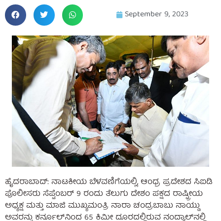
September 9, 2023
ಹೈದರಾಬಾದ್: ನಾಟಕೀಯ ಬೆಳವಣಿಗೆಯಲ್ಲಿ, ಆಂಧ್ರ ಪ್ರದೇಶದ ಸಿಐಡಿ
ಪೊಲೀಸರು ಸೆಪ್ಟೆಂಬರ್ 9 ರಂದು ತೆಲುಗು ದೇಶಂ ಪಕ್ಷದ ರಾಷ್ಟ್ರೀಯ
ಅಧ್ಯಕ್ಷ ಮತ್ತು ಮಾಜಿ ಮುಖ್ಯಮಂತ್ರಿ ನಾರಾ ಚಂದ್ರಬಾಬು ನಾಯ್ಡು
ಅವರನ್ನು ಕರ್ನೂಲ್‌ನಿಂದ 65 ಕಿಮೀ ದೂರದಲ್ಲಿರುವ ನಂದ್ಯಾಲ್‌ನಲ್ಲಿ