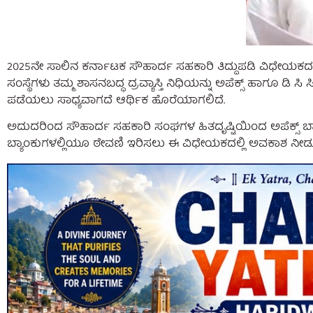
2025ನೇ ಸಾಲಿನ ಕರ್ನಾಟಕ ಸೌಹಾರ್ದ ಸಹಕಾರಿ ತಿದ್ದುಪಡಿ ವಿಧೇಯಕ
ಸಂಸ್ಥೆಗಳು ತಮ್ಮ ಶಾಸನಬದ್ಧ ದ್ರವ್ಯಾಸ್ತಿ ನಿಧಿಯನ್ನು ಅಪೆಕ್ಸ್ ಹಾಗೂ ಡಿ
ಪಡೆಯಲು ಸಾಧ್ಯವಾಗದೆ ಆರ್ಥಿಕ ಹೊರೆಯಾಗಲಿದೆ.
ಅದುದರಿಂದ ಸೌಹಾರ್ದ ಸಹಕಾರಿ ಸಂಘಗಳ ಹಿತದೃಷ್ಟಿಯಿಂದ ಅಪೆಕ್ಸ್ ಬ್ಯಾಂ
ಬ್ಯಾಂಕುಗಳಲ್ಲಿಯೂ ಠೇವಣಿ ಇರಿಸಲು ಈ ವಿಧೇಯಕದಲ್ಲಿ ಅವಕಾಶ ನೀಡುವ