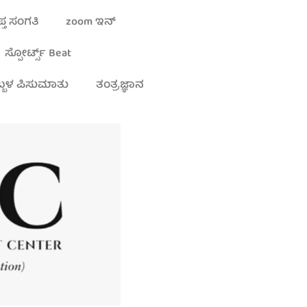
್ತ ಸಂಗತಿ
zoom ಇನ್
ಸ್ಪೋರ್ಟ್ಸ್ Beat
್ಬಳ ಪಿಸುಮಾತು
ತಂತ್ರಜ್ಞಾನ