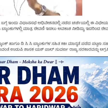
ದ ಬಗ್ಗೆ ಇಂದು ವಿಧಾನಸಭೆ ಅಧಿವೇಶನದಲ್ಲಿ ನಡೆದ ಚರ್ಚೆಯಲ್ಲಿ ಈ ವ
 ಸಿ ಸಿ ಬ್ಯಾಂಕುಗಳಲ್ಲಿ ಮಾತ್ರ ಠೇವಣಿ ಇಡಲು ಅವಕಾಶ ನೀಡಿದ್ದು, ಇದರಿಂದ ಠೇ
ಕ್ ಹಾಗೂ ಡಿ ಸಿ ಸಿ ಬ್ಯಾಂಕುಗಳ ಸಹಿತ RBI ಮಾನ್ಯತೆ ಪಡೆದ ಪಟ್ಟಣ ಸಹಕಾ
ಂತೆ ಉಡುಪಿ ಶಾಸಕ ಯಶ್ ಪಾಲ್ ಸುವರ್ಣ ರಾಜ್ಯ ಸರಕಾರವನ್ನು ಆಗ್ರಹಿಸಿ