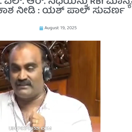
ಲ್. ಆರ್. ನಿಧಿಯನ್ನು RBI ಮಾನ್ಯ
ಕಾಶ ನೀಡಿ : ಯಶ್ ಪಾಲ್ ಸುವರ್ಣ
August 19, 2025