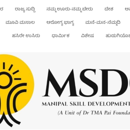
ಾರ
ರಾಜ್ಯ ಸುದ್ದಿ
ನಮ್ಮ ಊರು-ನಮ್ಮ ಬೇರು
ದೇಶ
ಆಪ
ಮೂವಿ ಮಸಾಲ
ಆರೋಗ್ಯ ಭಾಗ್ಯ
ಮನೆ-ಮನ-ನೆಮ್ಮದಿ
ಾ
ಹಸಿರೇ ಉಸಿರು
ಧಾರ್ಮಿಕ
ವಿಶೇಷ
ಹುಡುಗಿಯೊಬ