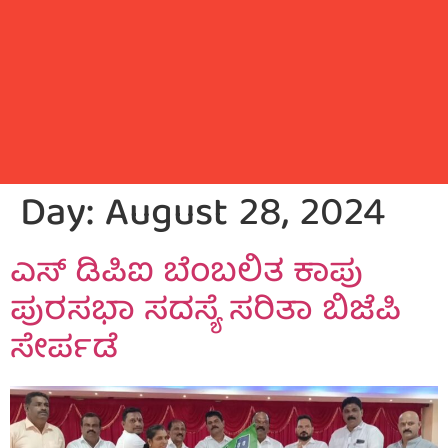
Day:
August 28, 2024
ಎಸ್ ಡಿಪಿಐ ಬೆಂಬಲಿತ ಕಾಪು
ಪುರಸಭಾ ಸದಸ್ಯೆ ಸರಿತಾ ಬಿಜೆಪಿ
ಸೇರ್ಪಡೆ