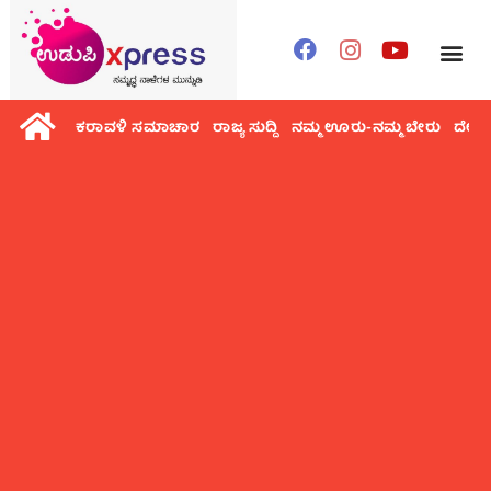
ಕರಾವಳಿ ಸಮಾಚಾರ
ರಾಜ್ಯ ಸುದ್ದಿ
ನಮ್ಮ ಊರು-ನಮ್ಮ ಬೇರು
ದೇಶ