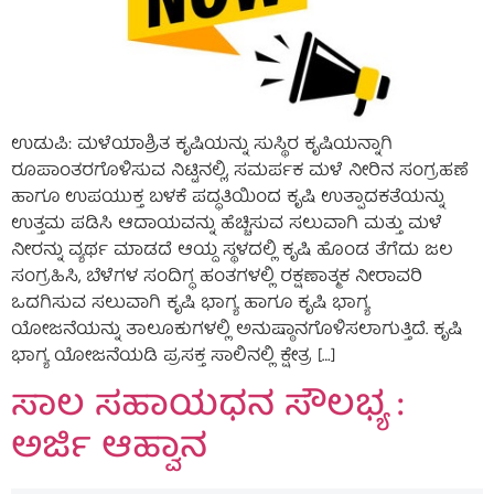
ಉಡುಪಿ: ಮಳೆಯಾಶ್ರಿತ ಕೃಷಿಯನ್ನು ಸುಸ್ಥಿರ ಕೃಷಿಯನ್ನಾಗಿ
ರೂಪಾಂತರಗೊಳಿಸುವ ನಿಟ್ಟಿನಲ್ಲಿ, ಸಮರ್ಪಕ ಮಳೆ ನೀರಿನ ಸಂಗ್ರಹಣೆ
ಹಾಗೂ ಉಪಯುಕ್ತ ಬಳಕೆ ಪದ್ಧತಿಯಿಂದ ಕೃಷಿ ಉತ್ಪಾದಕತೆಯನ್ನು
ಉತ್ತಮ ಪಡಿಸಿ ಆದಾಯವನ್ನು ಹೆಚ್ಚಿಸುವ ಸಲುವಾಗಿ ಮತ್ತು ಮಳೆ
ನೀರನ್ನು ವ್ಯರ್ಥ ಮಾಡದೆ ಆಯ್ದ ಸ್ಥಳದಲ್ಲಿ ಕೃಷಿ ಹೊಂಡ ತೆಗೆದು ಜಲ
ಸಂಗ್ರಹಿಸಿ, ಬೆಳೆಗಳ ಸಂದಿಗ್ಧ ಹಂತಗಳಲ್ಲಿ ರಕ್ಷಣಾತ್ಮಕ ನೀರಾವರಿ
ಒದಗಿಸುವ ಸಲುವಾಗಿ ಕೃಷಿ ಭಾಗ್ಯ ಹಾಗೂ ಕೃಷಿ ಭಾಗ್ಯ
ಯೋಜನೆಯನ್ನು ತಾಲೂಕುಗಳಲ್ಲಿ ಅನುಷ್ಠಾನಗೊಳಿಸಲಾಗುತ್ತಿದೆ. ಕೃಷಿ
ಭಾಗ್ಯ ಯೋಜನೆಯಡಿ ಪ್ರಸಕ್ತ ಸಾಲಿನಲ್ಲಿ ಕ್ಷೇತ್ರ […]
ಸಾಲ ಸಹಾಯಧನ ಸೌಲಭ್ಯ :
ಅರ್ಜಿ ಆಹ್ವಾನ