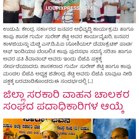
ಉಡುಪಿ: ಕೇಂದ್ರ ಸರ್ಕಾರದ ಜನಪರ ಅಭಿವೃದ್ಧಿ ಕಾರ್ಯಕ್ರಮ ಹಾಗೂ
ಕಾಪು ಶಾಸಕ ಗುರ್ಮೆ ಸುರೇಶ್ ಶೆಟ್ಟಿ ಅವರ ಕಾರ್ಯವೈಖರಿ, ಜನಪರ
ಕಾಳಜಿಯನ್ನು ಮೆಚ್ಚಿ ಎಸ್.ಡಿ.ಪಿ.ಐ (ಸೋಶಿಯಲ್ ಡೆಮಾಕ್ರೆಟಿಕ್ ಪಾರ್ಟಿ
ಆಫ್ ಇಂಡಿಯಾ) ಬೆಂಬಲಿತ ಕಾಪು ಪುರಸಭಾ ಸದಸ್ಯೆ ಸರಿತಾ ಹಾಗೂ
ಅವರ ಪತಿ ಶಿವಾನಂದ್ ಅವರು ಇಂದು ಬಿಜೆಪಿ‌ ಪಕ್ಷಕ್ಕೆ
ಸೇರ್ಪಡೆಯಾದರು. ಶಾಸಕರಾದ ಗುರ್ಮೆ ಸುರೇಶ್ ಶೆಟ್ಟಿ ಹಾಗೂ ಕಾಪು
ಮಂಡಲ ಬಿಜೆಪಿ ಅಧ್ಯಕ್ಷ ಜಿತೇಂದ್ರ ಶೆಟ್ಟಿ ಅವರು ಬಿಜೆಪಿ ಬಾವುಟ ನೀಡಿ
ಪಕ್ಷಕ್ಕೆ ಬರಮಾಡಿಕೊಂಡರು.ಈ ಸಂದರ್ಭದಲ್ಲಿ […]
ಜಿಲ್ಲಾ ಸರಕಾರಿ ವಾಹನ ಚಾಲಕರ
ಸಂಘದ ಪದಾಧಿಕಾರಿಗಳ ಆಯ್ಕೆ