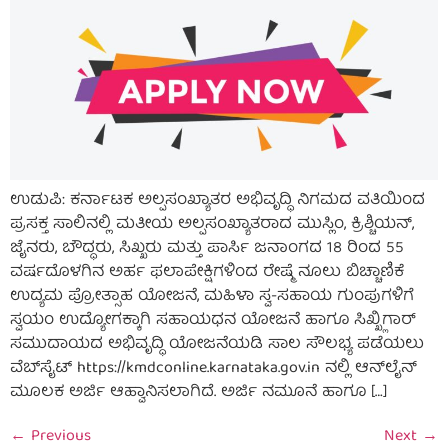
ಉಡುಪಿ: ಕರ್ನಾಟಕ ಅಲ್ಪಸಂಖ್ಯಾತರ ಅಭಿವೃದ್ಧಿ ನಿಗಮದ ವತಿಯಿಂದ
ಪ್ರಸಕ್ತ ಸಾಲಿನಲ್ಲಿ ಮತೀಯ ಅಲ್ಪಸಂಖ್ಯಾತರಾದ ಮುಸ್ಲಿಂ, ಕ್ರಿಶ್ಚಿಯನ್,
ಜೈನರು, ಬೌದ್ಧರು, ಸಿಖ್ಖರು ಮತ್ತು ಪಾರ್ಸಿ ಜನಾಂಗದ 18 ರಿಂದ 55
ವರ್ಷದೊಳಗಿನ ಅರ್ಹ ಫಲಾಪೇಕ್ಷಿಗಳಿಂದ ರೇಷ್ಮೆ ನೂಲು ಬಿಚ್ಚಾಣಿಕೆ
ಉದ್ಯಮ ಪ್ರೋತ್ಸಾಹ ಯೋಜನೆ, ಮಹಿಳಾ ಸ್ವ-ಸಹಾಯ ಗುಂಪುಗಳಿಗೆ
ಸ್ವಯಂ ಉದ್ಯೋಗಕ್ಕಾಗಿ ಸಹಾಯಧನ ಯೋಜನೆ ಹಾಗೂ ಸಿಖ್ಖ್ಲಿಗಾರ್
ಸಮುದಾಯದ ಅಭಿವೃದ್ಧಿ ಯೋಜನೆಯಡಿ ಸಾಲ ಸೌಲಭ್ಯ ಪಡೆಯಲು
ವೆಬ್‌ಸೈಟ್ https://kmdconline.karnataka.gov.in ನಲ್ಲಿ ಆನ್‌ಲೈನ್
ಮೂಲಕ ಅರ್ಜಿ ಆಹ್ವಾನಿಸಲಾಗಿದೆ. ಅರ್ಜಿ ನಮೂನೆ ಹಾಗೂ […]
←
Previous
Next
→