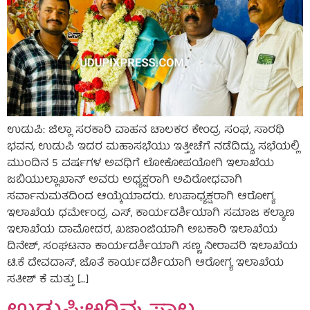
ಉಡುಪಿ: ಜಿಲ್ಲಾ ಸರಕಾರಿ ವಾಹನ ಚಾಲಕರ ಕೇಂದ್ರ ಸಂಘ, ಸಾರಥಿ
ಭವನ, ಉಡುಪಿ ಇದರ ಮಹಾಸಭೆಯು ಇತ್ತೀಚೆಗೆ ನಡೆದಿದ್ದು, ಸಭೆಯಲ್ಲಿ
ಮುಂದಿನ 5 ವರ್ಷಗಳ ಅವಧಿಗೆ ಲೋಕೋಪಯೋಗಿ ಇಲಾಖೆಯ
ಜಬಿಯುಲ್ಲಾಖಾನ್ ಅವರು ಅಧ್ಯಕ್ಷರಾಗಿ ಅವಿರೋಧವಾಗಿ
ಸರ್ವಾನುಮತದಿಂದ ಆಯ್ಕೆಯಾದರು. ಉಪಾಧ್ಯಕ್ಷರಾಗಿ ಆರೋಗ್ಯ
ಇಲಾಖೆಯ ಧರ್ಮೇಂದ್ರ ಎಸ್, ಕಾರ್ಯದರ್ಶಿಯಾಗಿ ಸಮಾಜ ಕಲ್ಯಾಣ
ಇಲಾಖೆಯ ದಾಮೋದರ, ಖಜಾಂಜಿಯಾಗಿ ಅಬಕಾರಿ ಇಲಾಖೆಯ
ದಿನೇಶ್, ಸಂಘಟನಾ ಕಾರ್ಯದರ್ಶಿಯಾಗಿ ಸಣ್ಣ ನೀರಾವರಿ ಇಲಾಖೆಯ
ಟಿ.ಕೆ ದೇವದಾಸ್, ಜೊತೆ ಕಾರ್ಯದರ್ಶಿಯಾಗಿ ಆರೋಗ್ಯ ಇಲಾಖೆಯ
ಸತೀಶ್ ಕೆ ಮತ್ತು […]