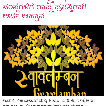
ಸಂಸ್ಥೆಗಳಿಗೆ ರಾಷ್ಟ್ರ ಪ್ರಶಸ್ತಿಗಾಗಿ
ಅರ್ಜಿ ಆಹ್ವಾನ
ಉಡುಪಿ: ವಿಕಲಚೇತನರ ಮತ್ತು ಹಿರಿಯ ನಾಗರಿಕರ ಸಬಲೀಕರಣ