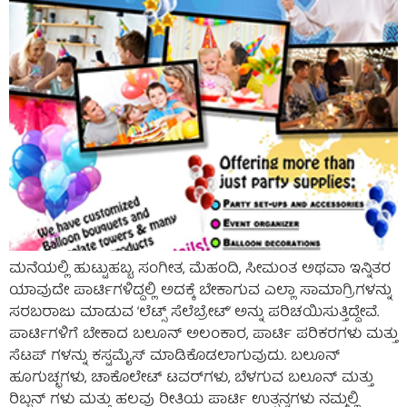
ಮನೆಯಲ್ಲಿ ಹುಟ್ಟುಹಬ್ಬ, ಸಂಗೀತ, ಮೆಹಂದಿ, ಸೀಮಂತ ಅಥವಾ ಇನ್ನಿತರ
ಯಾವುದೇ ಪಾರ್ಟಿಗಳಿದ್ದಲ್ಲಿ ಅದಕ್ಕೆ ಬೇಕಾಗುವ ಎಲ್ಲಾ ಸಾಮಾಗ್ರಿಗಳನ್ನು
ಸರಬರಾಜು ಮಾಡುವ ‘ಲೆಟ್ಸ್ ಸೆಲೆಬ್ರೇಟ್’ ಅನ್ನು ಪರಿಚಯಿಸುತ್ತಿದ್ದೇವೆ.
ಪಾರ್ಟಿಗಳಿಗೆ ಬೇಕಾದ ಬಲೂನ್ ಅಲಂಕಾರ, ಪಾರ್ಟಿ ಪರಿಕರಗಳು ಮತ್ತು
ಸೆಟಪ್ ಗಳನ್ನು ಕಸ್ಟಮೈಸ್ ಮಾಡಿಕೊಡಲಾಗುವುದು. ಬಲೂನ್
ಹೂಗುಚ್ಛಗಳು, ಚಾಕೊಲೇಟ್ ಟವರ್‌ಗಳು, ಬೆಳಗುವ ಬಲೂನ್ ಮತ್ತು
ರಿಬ್ಬನ್ ಗಳು ಮತ್ತು ಹಲವು ರೀತಿಯ ಪಾರ್ಟಿ ಉತ್ಪನ್ನಗಳು ನಮ್ಮಲ್ಲಿ