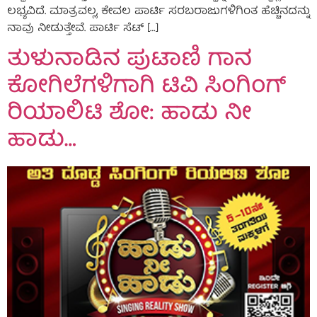
ಲಭ್ಯವಿದೆ. ಮಾತ್ರವಲ್ಲ, ಕೇವಲ ಪಾರ್ಟಿ ಸರಬರಾಜುಗಳಿಗಿಂತ ಹೆಚ್ಚಿನದನ್ನು
ನಾವು ನೀಡುತ್ತೇವೆ. ಪಾರ್ಟಿ ಸೆಟ್ […]
ತುಳುನಾಡಿನ ಪುಟಾಣಿ ಗಾನ
ಕೋಗಿಲೆಗಳಿಗಾಗಿ ಟಿವಿ ಸಿಂಗಿಂಗ್
ರಿಯಾಲಿಟಿ ಶೋ: ಹಾಡು ನೀ
ಹಾಡು…