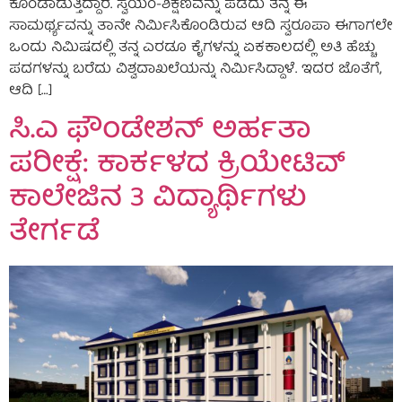
ಕೊಂಡಾಡುತ್ತಿದ್ದಾರೆ. ಸ್ವಯಂ-ಶಿಕ್ಷಣವನ್ನು ಪಡೆದು ತನ್ನ ಈ
ಸಾಮರ್ಥ್ಯವನ್ನು ತಾನೇ ನಿರ್ಮಿಸಿಕೊಂಡಿರುವ ಆದಿ ಸ್ವರೂಪಾ ಈಗಾಗಲೇ
ಒಂದು ನಿಮಿಷದಲ್ಲಿ ತನ್ನ ಎರಡೂ ಕೈಗಳನ್ನು ಏಕಕಾಲದಲ್ಲಿ ಅತಿ ಹೆಚ್ಚು
ಪದಗಳನ್ನು ಬರೆದು ವಿಶ್ವದಾಖಲೆಯನ್ನು ನಿರ್ಮಿಸಿದ್ದಾಳೆ. ಇದರ ಜೊತೆಗೆ,
ಆದಿ […]
ಸಿ.ಎ ಫೌಂಡೇಶನ್‌ ಅರ್ಹತಾ
ಪರೀಕ್ಷೆ: ಕಾರ್ಕಳದ ಕ್ರಿಯೇಟಿವ್‌
ಕಾಲೇಜಿನ 3 ವಿದ್ಯಾರ್ಥಿಗಳು
ತೇರ್ಗಡೆ