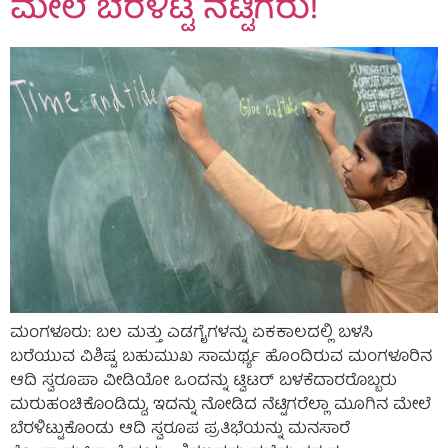
ಮೇಲೆ ಬೆರಳಿಟ್ಟ ನೆಟ್ಟಿಗರು!
ಮಂಗಳೂರು: ಬಲ ಮತ್ತು ಎಡಗೈಗಳನ್ನು ಏಕಕಾಲದಲ್ಲಿ ಬಳಸಿ
ಬರೆಯುವ ವಿಶಿಷ್ಟ ಬಹುಮುಖ ಸಾಮರ್ಥ್ಯ ಹೊಂದಿರುವ ಮಂಗಳೂರಿನ
ಆದಿ ಸ್ವರೂಪಾ ವೀಡಿಯೋ ಒಂದನ್ನು ಟ್ವಿಟರ್ ಬಳಕೆದಾರರೊಬ್ಬರು
ಮರುಹಂಚಿಕೊಂಡಿದ್ದು, ಇದನ್ನು ನೋಡಿದ ನೆಟ್ಟಿಗರೆಲ್ಲಾ ಮೂಗಿನ ಮೇಲೆ
ಬೆರಳಿಟ್ಟುಕೊಂಡು ಆದಿ ಸ್ವರೂಪ ಪ್ರತಿಭೆಯನ್ನು ಮನಸಾರೆ