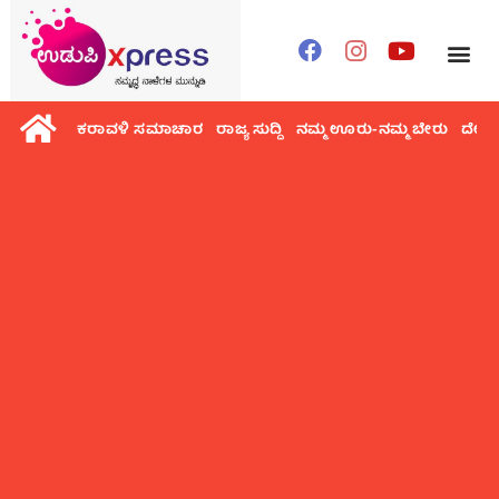
ಕರಾವಳಿ ಸಮಾಚಾರ
ರಾಜ್ಯ ಸುದ್ದಿ
ನಮ್ಮ ಊರು-ನಮ್ಮ ಬೇರು
ದೇಶ