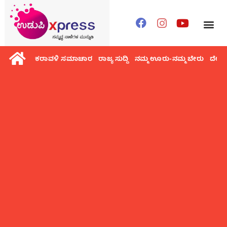
ಕರಾವಳಿ ಸಮಾಚಾರ
ರಾಜ್ಯ ಸುದ್ದಿ
ನಮ್ಮ ಊರು-ನಮ್ಮ ಬೇರು
ದೇಶ