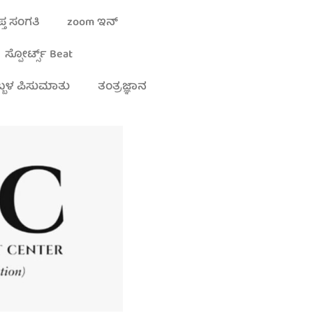
್ತ ಸಂಗತಿ
zoom ಇನ್
ಸ್ಪೋರ್ಟ್ಸ್ Beat
್ಬಳ ಪಿಸುಮಾತು
ತಂತ್ರಜ್ಞಾನ