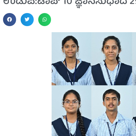
ಉಡುಪಿ:ಟಾಪ್ 10 ಜ್ಞಾನಸುಧಾದ 29 