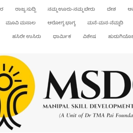
ಾರ
ರಾಜ್ಯ ಸುದ್ದಿ
ನಮ್ಮ ಊರು-ನಮ್ಮ ಬೇರು
ದೇಶ
ಆಪ
ಮೂವಿ ಮಸಾಲ
ಆರೋಗ್ಯ ಭಾಗ್ಯ
ಮನೆ-ಮನ-ನೆಮ್ಮದಿ
ಾ
ಹಸಿರೇ ಉಸಿರು
ಧಾರ್ಮಿಕ
ವಿಶೇಷ
ಹುಡುಗಿಯೊಬ