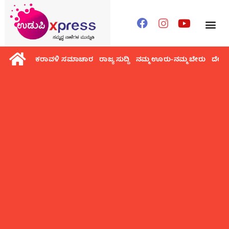
ಕರಾವಳಿ ಸಮಾಚಾರ
ರಾಜ್ಯ ಸುದ್ದಿ
ನಮ್ಮ ಊರು-ನಮ್ಮ ಬೇರು
ದೇಶ