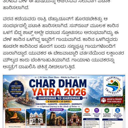
ತೆರಳುವ ವೇಳೆ ಈ ಖುಷಿಯನ್ನು ಆಚರಿಸುವ ಸಲುವಾಗಿ ಪಟಾಕಿ
ಹಾರಿಸಲಾಗಿದೆ.
ವರನ ಕಡೆಯವರು ರಾತ್ರಿ ಡೆಹ್ರಾಡೂನ್‌ಗೆ ಹೊರಡಬೇಕಿತ್ತು. ಆ
ಸಂದರ್ಭದಲ್ಲಿ ಪಟಾಕಿ ಹಾರಿಸಲಾಗಿದೆ. ಸನ್‌ರೂಪ್‌ ಮೂಲಕ ಕಾರಿನ
ಒಳಗೆ ಬಿದ್ದ ಶಾಟ್ಸ್‌ ಅಲ್ಲೇ ದಡಬಡ ಸ್ಪೋಟಿಸಲು ಆರಂಭವಾಗಿದ್ದು, ಈ
ವೇಳೆ ಕಾರಿನ ಒಳಗಿದ್ದ ಇಬ್ಬರಿಗೆ ಗಾಯವಾಗಿದೆ. ಕಾರಿನ ಒಳಗಿದ್ದವರು
ಕೂಡಲೇ ಕಾರಿನಿಂದ ಹೊರಗೆ ಬಂದು ಸಣ್ಣಪುಟ್ಟ ಗಾಯಗಳೊಂದಿಗೆ
ಪಾರಾಗಿದ್ದಾರೆ. ಯುವಕರ ಈ ಬೇಜವಾಬ್ದಾರಿ ವರ್ತನೆಯಿಂದ ಲಕ್ಷಾಂತರ
ಮೌಲ್ಯದ ಕಾರು ಬೆಂಕಿಗಾಹುತಿಯಾಗಿದೆ. ಗಾಯಾಳು ಯುವಕರನ್ನು
ಆಸ್ಪತ್ರೆಗೆ ದಾಖಲಿಸಿ ಚಿಕಿತ್ಸೆ ನೀಡಲಾಗುತ್ತಿದೆ.