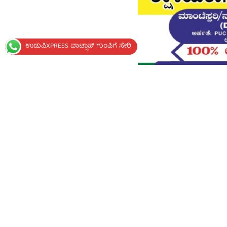
ಉಡುಪಿXPRESS ವಾಟ್ಸಾಪ್ ಗುಂಪಿಗೆ ಸೇರಿ