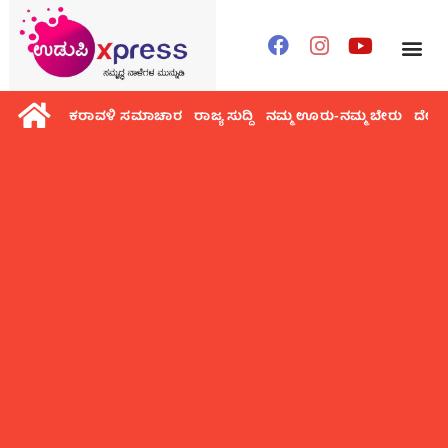
ಕರಾವಳಿ ಸಮಾಚಾರ
ರಾಜ್ಯ ಸುದ್ದಿ
ನಮ್ಮ ಊರು-ನಮ್ಮ ಬೇರು
ದೇಶ