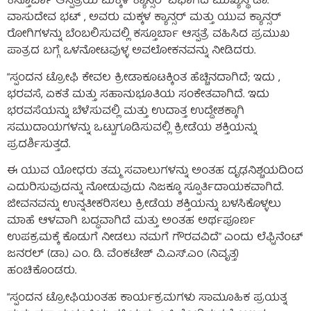
ಕಸ್ತೂರ್ಬಾ ಆಸ್ಪತ್ರೆಯ ಮಕ್ಕಳ ಕ್ಯಾನ್ಸರ್ ವಿಭಾಗದ ಮುಖ್ಯಸ್ಥ ಡಾ.
ವಾಸುದೇವ ಭಟ್ , ಅವರು ಮಕ್ಕಳ ಕ್ಯಾನ್ಸರ್ ಮತ್ತು ಯುವ ಕ್ಯಾನ್ಸರ್
ರೋಗಿಗಳನ್ನು ಬೆಂಬಲಿಸುವಲ್ಲಿ ಕಸ್ತೂರ್ಬಾ ಆಸ್ಪತ್ರೆ ವಹಿಸಿದ ಪ್ರಮುಖ
ಪಾತ್ರದ ಬಗ್ಗೆ ಒಳನೋಟವುಳ್ಳ ಅವಲೋಕನವನ್ನು ನೀಡಿದರು.
“ಸ್ಪಂದನ ಟ್ರೋಫಿ ಕೇವಲ ಕ್ರೀಡಾಕೂಟಕ್ಕಿಂತ ಹೆಚ್ಚಿನದಾಗಿದೆ; ಇದು ,
ಭರವಸೆ, ಏಕತೆ ಮತ್ತು ಸಹಾನುಭೂತಿಯ ಸಂಕೇತವಾಗಿದೆ. ಇದು
ಭರವಸೆಯನ್ನು ಬೆಳೆಸುವಲ್ಲಿ ಮತ್ತು ಉದಾತ್ತ ಉದ್ದೇಶಕ್ಕಾಗಿ
ಸಮುದಾಯಗಳನ್ನು ಒಟ್ಟುಗೂಡಿಸುವಲ್ಲಿ ಕ್ರೀಡೆಯ ಶಕ್ತಿಯನ್ನು
ಪ್ರದರ್ಶಿಸುತ್ತದೆ.
ಈ ಯುವ ಯೋಧರು ತಮ್ಮ ಸವಾಲುಗಳನ್ನು ಅಂತಹ ದೃಢನಿಶ್ಚಯದಿಂದ
ಎದುರಿಸುವುದನ್ನು ನೋಡುವುದು ನಿಜಕ್ಕೂ ಸ್ಪೂರ್ತಿದಾಯಕವಾಗಿದೆ.
ಜೀವನವನ್ನು ಉನ್ನತೀಕರಿಸಲು ಕ್ರೀಡೆಯ ಶಕ್ತಿಯನ್ನು ಬಳಸಿಕೊಳ್ಳಲು
ಮಾಹೆ ಆಳವಾಗಿ ಬದ್ಧವಾಗಿದೆ ಮತ್ತು ಅಂತಹ ಅರ್ಥಪೂರ್ಣ
ಉಪಕ್ರಮಕ್ಕೆ ಕೊಡುಗೆ ನೀಡಲು ನಮಗೆ ಗೌರವವಿದೆ” ಎಂದು ಲೆಫ್ಟಿನೆಂಟ್
ಜನರಲ್ (ಡಾ.) ಎಂ. ಡಿ. ವೆಂಕಟೇಶ್ ವಿ.ಎಸ್.ಎಂ (ನಿವೃತ್ತ)
ಹಂಚಿಕೊಂಡರು.
“ಸ್ಪಂದನ ಟ್ರೋಫಿಯಂತಹ ಕಾರ್ಯಕ್ರಮಗಳು ಸಾಮೂಹಿಕ ಪ್ರಯತ್ನ