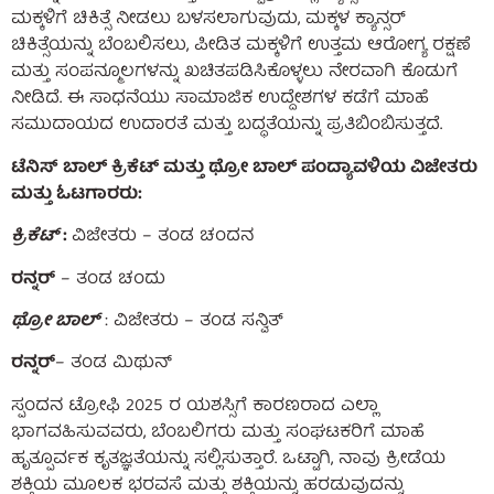
ಮಕ್ಕಳಿಗೆ ಚಿಕಿತ್ಸೆ ನೀಡಲು ಬಳಸಲಾಗುವುದು, ಮಕ್ಕಳ ಕ್ಯಾನ್ಸರ್
ಚಿಕಿತ್ಸೆಯನ್ನು ಬೆಂಬಲಿಸಲು, ಪೀಡಿತ ಮಕ್ಕಳಿಗೆ ಉತ್ತಮ ಆರೋಗ್ಯ ರಕ್ಷಣೆ
ಮತ್ತು ಸಂಪನ್ಮೂಲಗಳನ್ನು ಖಚಿತಪಡಿಸಿಕೊಳ್ಳಲು ನೇರವಾಗಿ ಕೊಡುಗೆ
ನೀಡಿದೆ. ಈ ಸಾಧನೆಯು ಸಾಮಾಜಿಕ ಉದ್ದೇಶಗಳ ಕಡೆಗೆ ಮಾಹೆ
ಸಮುದಾಯದ ಉದಾರತೆ ಮತ್ತು ಬದ್ಧತೆಯನ್ನು ಪ್ರತಿಬಿಂಬಿಸುತ್ತದೆ.
ಟೆನಿಸ್ ಬಾಲ್ ಕ್ರಿಕೆಟ್ ಮತ್ತು ಥ್ರೋ ಬಾಲ್ ಪಂದ್ಯಾವಳಿಯ ವಿಜೇತರು
ಮತ್ತು ಓಟಗಾರರು:
ಕ್ರಿಕೆಟ್
:
ವಿಜೇತರು – ತಂಡ ಚಂದನ
ರನ್ನರ್
– ತಂಡ ಚಂದು
ಥ್ರೋ ಬಾಲ್
: ವಿಜೇತರು – ತಂಡ ಸನ್ವಿತ್
ರನ್ನರ್
– ತಂಡ ಮಿಥುನ್
ಸ್ಪಂದನ ಟ್ರೋಫಿ 2025 ರ ಯಶಸ್ಸಿಗೆ ಕಾರಣರಾದ ಎಲ್ಲಾ
ಭಾಗವಹಿಸುವವರು, ಬೆಂಬಲಿಗರು ಮತ್ತು ಸಂಘಟಕರಿಗೆ ಮಾಹೆ
ಹೃತ್ಪೂರ್ವಕ ಕೃತಜ್ಞತೆಯನ್ನು ಸಲ್ಲಿಸುತ್ತಾರೆ. ಒಟ್ಟಾಗಿ, ನಾವು ಕ್ರೀಡೆಯ
ಶಕ್ತಿಯ ಮೂಲಕ ಭರವಸೆ ಮತ್ತು ಶಕ್ತಿಯನ್ನು ಹರಡುವುದನ್ನು