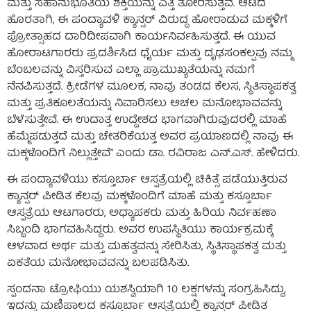
ಮತ್ತು ಸಹಾನುಭೂತಿಯ ಶಕ್ತಿಯನ್ನು ಎತ್ತಿ ತೋರಿಸುತ್ತವೆ. ಆಟದ
ಹೊರತಾಗಿ, ಈ ಪಂದ್ಯಾವಳಿ ಕ್ಯಾನ್ಸರ್ ವಿರುದ್ಧ ಹೋರಾಡುವ ಮಕ್ಕಳಿಗೆ
ಪ್ರೋತ್ಸಾಹದ ದಾರಿದೀಪವಾಗಿ ಕಾರ್ಯನಿರ್ವಹಿಸುತ್ತದೆ. ಈ ಯುವ
ಹೋರಾಟಗಾರರು ಪ್ರದರ್ಶಿಸಿದ ಧೈರ್ಯ ಮತ್ತು ದೃಢಸಂಕಲ್ಪವು ನಮ್ಮ
ಬೆಂಬಲವನ್ನು ವಿಸ್ತರಿಸುವ ಎಲ್ಲಾ ಪ್ರಾಮುಖ್ಯತೆಯನ್ನು ನಮಗೆ
ನೆನಪಿಸುತ್ತದೆ. ಕ್ರೀಡೆಗಳ ಮೂಲಕ, ನಾವು ತಂಡದ ಕೆಲಸ, ಸ್ಥಿತಿಸ್ಥಾಪಕತ್ವ
ಮತ್ತು ಪ್ರತಿಕೂಲತೆಯನ್ನು ನಿವಾರಿಸಲು ಅಚಲ ಮನೋಭಾವವನ್ನು
ಬೆಳೆಸುತ್ತೇವೆ. ಈ ಉದಾತ್ತ ಉದ್ದೇಶದ ಭಾಗವಾಗಿರುವುದರಲ್ಲಿ ಮಾಹೆ
ಹೆಮ್ಮೆಪಡುತ್ತದೆ ಮತ್ತು ಚೇತರಿಕೆಯತ್ತ ಅವರ ಪ್ರಯಾಣದಲ್ಲಿ ನಾವು ಈ
ಮಕ್ಕಳೊಂದಿಗೆ ನಿಲ್ಲುತ್ತೇವೆ” ಎಂದು ಡಾ. ರವಿರಾಜ ಎನ್.ಎಸ್. ಹೇಳಿದರು.
ಈ ಪಂದ್ಯಾವಳಿಯು ಕಸ್ತೂರ್ಬಾ ಆಸ್ಪತ್ರೆಯಲ್ಲಿ ಚಿಕಿತ್ಸೆ ಪಡೆಯುತ್ತಿರುವ
ಕ್ಯಾನ್ಸರ್ ಪೀಡಿತ ಕೆಲವು ಮಕ್ಕಳೊಂದಿಗೆ ಮಾಹೆ ಮತ್ತು ಕಸ್ತೂರ್ಬಾ
ಆಸ್ಪತ್ರೆಯ ಆಟಗಾರರು, ಅಧ್ಯಾಪಕರು ಮತ್ತು ಹಿರಿಯ ನಿರ್ವಹಣಾ
ಸಿಬ್ಬಂದಿ ಭಾಗವಹಿಸಿದ್ದರು. ಅವರ ಉಪಸ್ಥಿತಿಯು ಕಾರ್ಯಕ್ರಮಕ್ಕೆ
ಆಳವಾದ ಅರ್ಥ ಮತ್ತು ಮಹತ್ವವನ್ನು ಸೇರಿಸಿತು, ಸ್ಥಿತಿಸ್ಥಾಪಕತ್ವ ಮತ್ತು
ಏಕತೆಯ ಮನೋಭಾವವನ್ನು ಬಲಪಡಿಸಿತು.
ಸ್ಪಂದನಾ ಟ್ರೋಫಿಯು ಯಶಸ್ವಿಯಾಗಿ 10 ಲಕ್ಷಗಳನ್ನು ಸಂಗ್ರಹಿಸಿದ್ದು,
ಇದನ್ನು ಮಣಿಪಾಲದ ಕಸ್ತೂರ್ಬಾ ಆಸ್ಪತ್ರೆಯಲ್ಲಿ ಕ್ಯಾನ್ಸರ್ ಪೀಡಿತ