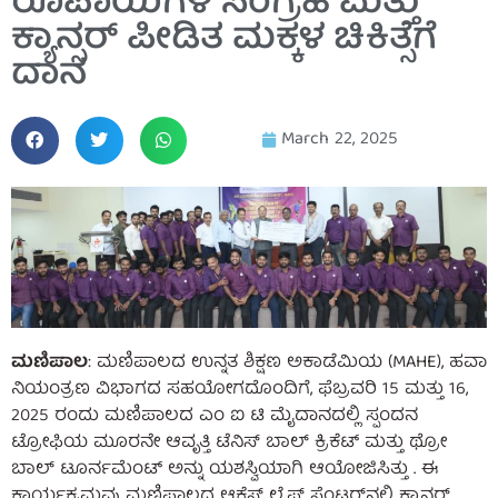
ರೂಪಾಯಿಗಳ ಸಂಗ್ರಹ ಮತ್ತು
ಕ್ಯಾನ್ಸರ್ ಪೀಡಿತ ಮಕ್ಕಳ ಚಿಕಿತ್ಸೆಗೆ
ದಾನ
March 22, 2025
ಮಣಿಪಾಲ
: ಮಣಿಪಾಲದ ಉನ್ನತ ಶಿಕ್ಷಣ ಅಕಾಡೆಮಿಯ (MAHE), ಹವಾ
ನಿಯಂತ್ರಣ ವಿಭಾಗದ ಸಹಯೋಗದೊಂದಿಗೆ, ಫೆಬ್ರವರಿ 15 ಮತ್ತು 16,
2025 ರಂದು ಮಣಿಪಾಲದ ಎಂ ಐ ಟಿ ಮೈದಾನದಲ್ಲಿ ಸ್ಪಂದನ
ಟ್ರೋಫಿಯ ಮೂರನೇ ಆವೃತ್ತಿ ಟೆನಿಸ್ ಬಾಲ್ ಕ್ರಿಕೆಟ್ ಮತ್ತು ಥ್ರೋ
ಬಾಲ್ ಟೂರ್ನಮೆಂಟ್ ಅನ್ನು ಯಶಸ್ವಿಯಾಗಿ ಆಯೋಜಿಸಿತ್ತು . ಈ
ಕಾರ್ಯಕ್ರಮವು ಮಣಿಪಾಲದ ಆಕ್ಸೆಸ್ ಲೈಫ್ ಸೆಂಟರ್‌ನಲ್ಲಿ ಕ್ಯಾನ್ಸರ್