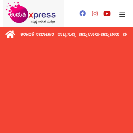
ಕರಾವಳಿ ಸಮಾಚಾರ
ರಾಜ್ಯ ಸುದ್ದಿ
ನಮ್ಮ ಊರು-ನಮ್ಮ ಬೇರು
ದೇಶ